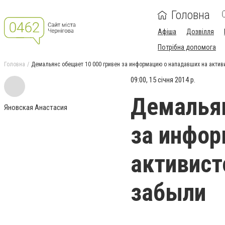
Головна
Афіша
Дозвілля
Потрібна допомога
Головна
Демальянс обещает 10 000 гривен за информацию о нападавших на активи
09:00, 15 січня 2014 р.
Демальян
Яновская Анастасия
за инфор
активист
забыли