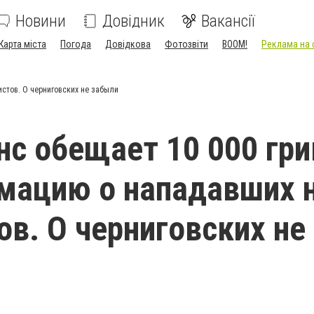
Новини
Довідник
Вакансії
Карта міста
Погода
Довідкова
Фотозвіти
BOOM!
Реклама на 
стов. О черниговских не забыли
с обещает 10 000 гри
мацию о нападавших 
ов. О черниговских не