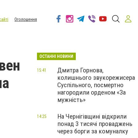
сайті
Оголошення
ОСТАННІ НОВИНИ
вен
Дмитра Горнова,
15:41
колишнього звукорежисера
на
Суспільного, посмертно
нагородили орденом «За
мужність»
На Чернігівщині відкрили
14:25
понад 3 тисячі проваджень
через борги за комуналку