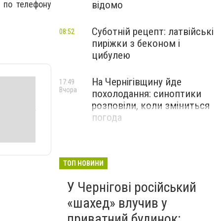
 по телефону
відомо
Суботній рецепт: латвійські
08:52
пиріжки з беконом і
цибулею
На Чернігівщину йде
17:49
Вчора
похолодання: синоптики
розповіли, коли зміниться
погода
ТОП НОВИНИ
У Чернігові російський
«шахед» влучив у
приватний будинок: