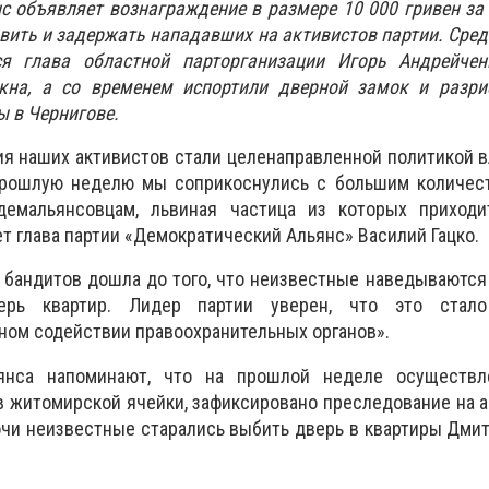
с объявляет вознаграждение в размере 10 000 гривен з
вить и задержать нападавших на активистов партии. Сред
ся глава областной парторганизации Игорь Андрейчен
кна, а со временем испортили дверной замок и разри
ы в Чернигове.
ия наших активистов стали целенаправленной политикой в
 прошлую неделю мы соприкоснулись с большим количес
демальянсовцам, львиная частица из которых приходи
т глава партии «Демократический Альянс» Василий Гацко.
ь бандитов дошла до того, что неизвестные наведываются
ерь квартир. Лидер партии уверен, что это стал
ном содействии правоохранительных органов».
янса напоминают, что на прошлой неделе осуществ
в житомирской ячейки, зафиксировано преследование на 
ночи неизвестные старались выбить дверь в квартиры Дмит