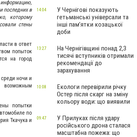
а информацию,
У Чернігові показують
и последних в
14:04
гетьманські універсали та
ко, которому
інші пам’ятки козацької
совали стены
доби
ласти в ответ
На Чернігівщині понад 2,3
13:27
твом попыток
тисячі вступників отримали
тся на город
рекомендації до
зарахування
 среди ночи и
о возможным
Екологи перевірили річку
10:08
Остер після скарг на зміну
кольору води: що виявили
лены попытки
автомобиле по
У Прилуках після удару
09:47
рия Ткачука и
російського дрона сталася
масштабна пожежа: що