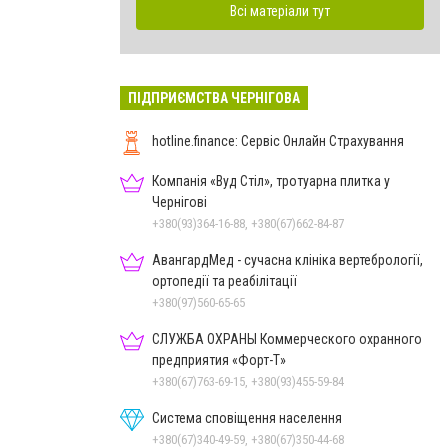
Всі матеріали тут
ПІДПРИЄМСТВА ЧЕРНІГОВА
hotline.finance: Сервіс Онлайн Страхування
Компанія «Вуд Стіл», тротуарна плитка у
Чернігові
+380(93)364-16-88, +380(67)662-84-87
АвангардМед - сучасна клініка вертебрології,
ортопедії та реабілітації
+380(97)560-65-65
СЛУЖБА ОХРАНЫ Коммерческого охранного
предприятия «Форт-Т»
+380(67)763-69-15, +380(93)455-59-84
Система сповіщення населення
+380(67)340-49-59, +380(67)350-44-68