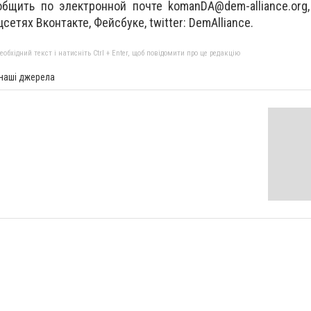
щить по электронной почте komanDA@dem-allіance.org,
цсетях Вконтакте, Фейсбуке, twіtter: DemAllіance.
бхідний текст і натисніть Ctrl + Enter, щоб повідомити про це редакцію
 наші джерела