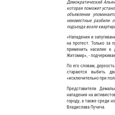
Демократический Альян
которая поможет устано
объявлении упоминает
неизвестные разбили о
подъезда возле квартир
«Нападения и запугиван
на протест. Только за
применить насилие к 
Житомир», - подчеркивае
По его словам, дерзост
стараются выбить дв
«исключительно при пол
Представители Демаль
нападения на активисто
городу, а также среди 
Владислава Пучича.