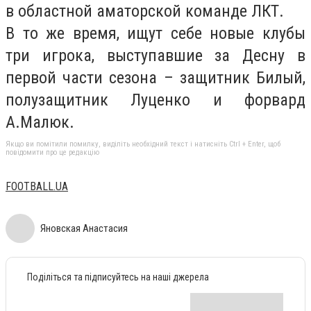
в областной аматорской команде ЛКТ.
В то же время, ищут себе новые клубы
три игрока, выступавшие за Десну в
первой части сезона – защитник Билый,
полузащитник Луценко и форвард
А.Малюк.
Якщо ви помітили помилку, виділіть необхідний текст і натисніть Ctrl + Enter, щоб
повідомити про це редакцію
FOOTBALL.UA
Яновская Анастасия
Поділіться та підписуйтесь на наші джерела