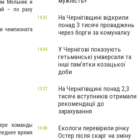
мужність»
дим Мельник и
ай – по разу
На Чернігівщині відкрили
14:25
понад 3 тисячі проваджень
ти чемпионата
через борги за комуналку
У Чернігові показують
14:04
гетьманські універсали та
інші пам’ятки козацької
доби
На Чернігівщині понад 2,3
13:27
тисячі вступників отримали
рекомендації до
зарахування
гере команды
Екологи перевірили річку
10:08
следнее время
Остер після скарг на зміну