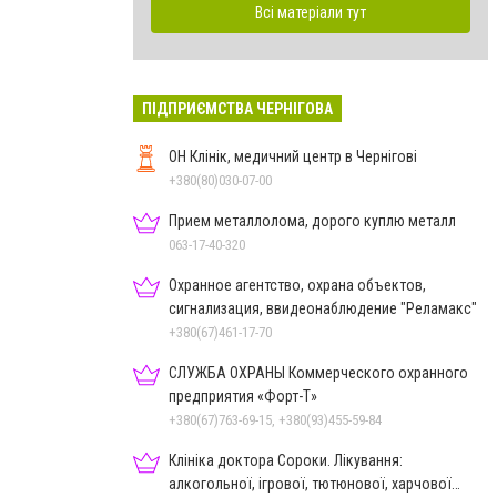
Всі матеріали тут
ПІДПРИЄМСТВА ЧЕРНІГОВА
ОН Клінік, медичний центр в Чернігові
+380(80)030-07-00
Прием металлолома, дорого куплю металл
063-17-40-320
Охранное агентство, охрана объектов,
сигнализация, ввидеонаблюдение "Реламакс"
+380(67)461-17-70
СЛУЖБА ОХРАНЫ Коммерческого охранного
предприятия «Форт-Т»
+380(67)763-69-15, +380(93)455-59-84
Клініка доктора Сороки. Лікування:
алкогольної, ігрової, тютюнової, харчової