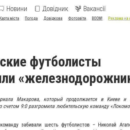
Новини
Довідник
Вакансії
Карта міста
Погода
Довідкова
Фотозвіти
BOOM!
Реклама на 
ские футболисты
или «железнодорожни
иала Макарова, который продолжается в Киеве и о
о счетом 9:0 разгромила любительскую команду «Локомо
 команду забивали шесть футболистов – Николай Агап