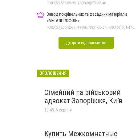
залежностей, неврозів т
+380(50)555-89-98, +380(68)072-66-40
Завод покрівельних та фасадних матеріалів
«МЕТАЛПРОФІЛЬ»
+380(50)255-52-33, +380(67)831-00-07, +380(63)651-47-33
Додати підприємство
ОГОЛОШЕННЯ
Сімейний та військовий
адвокат Запоріжжя, Київ
10:48, 5 серпня
Купить Межкомнатные