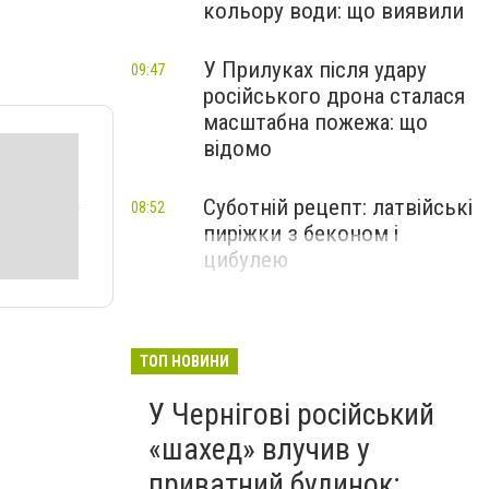
кольору води: що виявили
У Прилуках після удару
09:47
російського дрона сталася
масштабна пожежа: що
відомо
Суботній рецепт: латвійські
08:52
пиріжки з беконом і
цибулею
ТОП НОВИНИ
У Чернігові російський
«шахед» влучив у
приватний будинок: