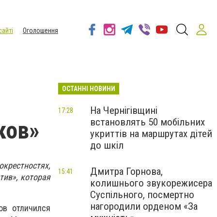
сайті
Оголошення
ОСТАННІ НОВИНИ
На Чернігівщині
17:28
встановлять 50 мобільних
ков»
укриттів на маршрутах дітей
до шкіл
крестностях,
Дмитра Горнова,
15:41
тив», которая
колишнього звукорежисера
Суспільного, посмертно
нагородили орденом «За
ов отличился