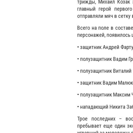
трижды, Михаил Козак 
главный герой первог
отправляли мяч в сетку 
Всего на поле в состав
персонажей, появилось 
• защитник Андрей Фарту
• полузащитник Вадим Гри
• полузащитник Виталий 
• защитник Вадим Малюк 
• полузащитник Максим Ч
• нападающий Никита Заб
Трое последних – вос
пребывает еще один экс
игравший за молодежный