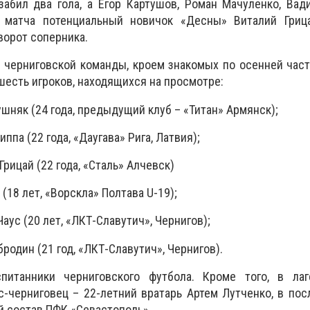
забил два гола, а Егор Картушов, Роман Мачуленко, Ва
о матча потенциальный новичок «Десны» Виталий Гриц
ворот соперника.
е черниговской команды, кроем знакомых по осенней час
шесть игроков, находящихся на просмотре:
шняк (24 года, предыдущий клуб – «Титан» Армянск);
ппа (22 года, «Даугава» Рига, Латвия);
Грицай (22 года, «Сталь» Алчевск)
(18 лет, «Ворскла» Полтава U-19);
аус (20 лет, «ЛКТ-Славутич», Чернигов);
родин (21 год, «ЛКТ-Славутич», Чернигов).
питанники черниговского футбола. Кроме того, в ла
-черниговец – 22-летний вратарь Артем Лутченко, в по
 состав ПФК «Севастополь».