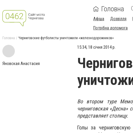
Головна
Афіша
Дозвілля
Потрібна допомога
Головна
Черниговские футболисты уничтожили «железнодорожников»
15:34, 18 січня 2014 р.
Чернигов
Яновская Анастасия
уничтож
Во втором туре Мемор
черниговская «Десна» с
представляет столицу.
Голы за черниговскую