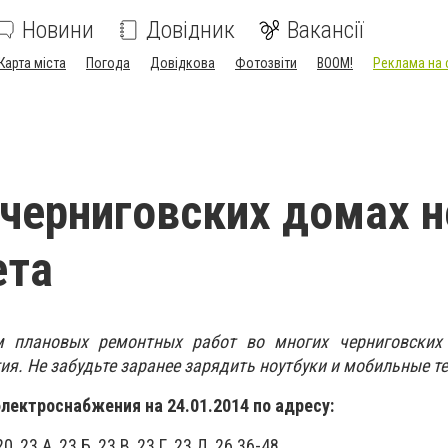
Новини
Довідник
Вакансії
Карта міста
Погода
Довідкова
Фотозвіти
BOOM!
Реклама на 
 черниговских домах н
ета
м плановых ремонтных работ во многих черниговских
ия. Не забудьте заранее зарядить ноутбуки и мобильные т
лектроснабжения на 24.01.2014 по адресу:
0, 23 А, 23 Б, 23 В, 23 Г, 23 Д, 26 36-48,