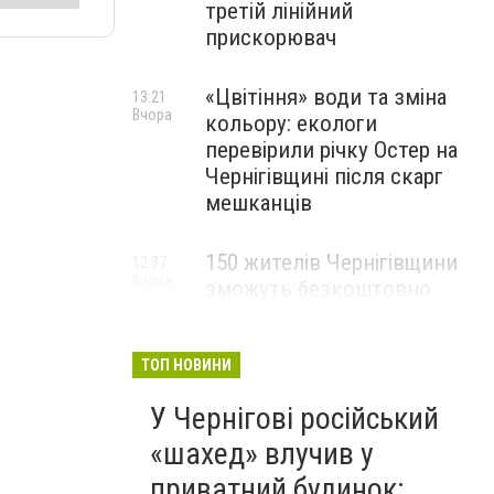
третій лінійний
прискорювач
«Цвітіння» води та зміна
13:21
Вчора
кольору: екологи
перевірили річку Остер на
Чернігівщині після скарг
мешканців
150 жителів Чернігівщини
12:37
Вчора
зможуть безкоштовно
опанувати професію
електрика
ТОП НОВИНИ
У Чернігові російський
«шахед» влучив у
приватний будинок: