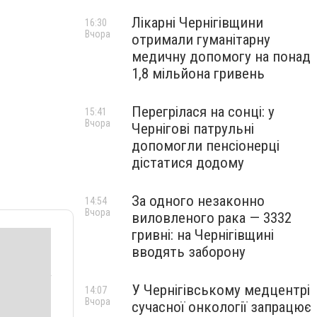
Лікарні Чернігівщини
16:30
Вчора
отримали гуманітарну
медичну допомогу на понад
1,8 мільйона гривень
Перегрілася на сонці: у
15:41
Вчора
Чернігові патрульні
допомогли пенсіонерці
дістатися додому
За одного незаконно
14:54
Вчора
виловленого рака — 3332
гривні: на Чернігівщині
вводять заборону
У Чернігівському медцентрі
14:07
Вчора
сучасної онкології запрацює