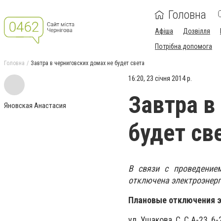
Головна
Афіша
Дозвілля
Потрібна допомога
Головна
Завтра в черниговских домах не будет света
16:20, 23 січня 2014 р.
Завтра в
Яновская Анастасия
будет св
В связи с проведение
отключена электроэнерг
Плановые отключения э
ул. Ушакова, С, С А-23, 6-2