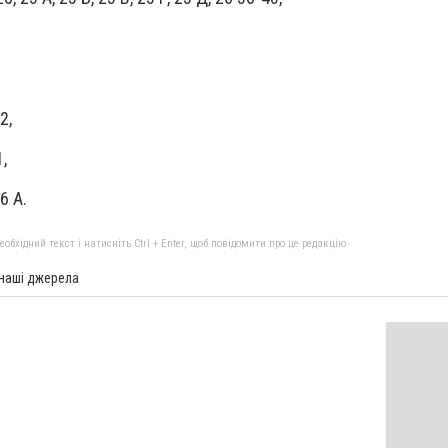
2,
,
6 А.
бхідний текст і натисніть Ctrl + Enter, щоб повідомити про це редакцію
 наші джерела