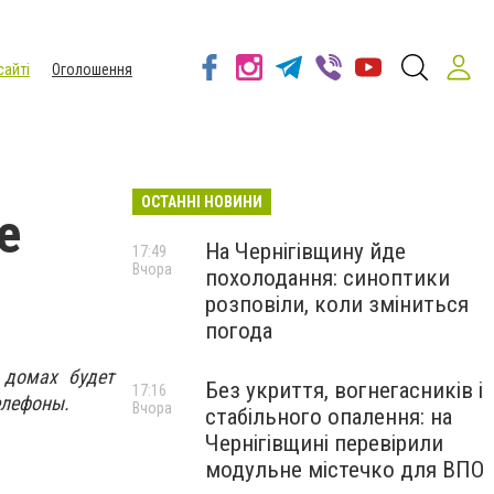
сайті
Оголошення
ОСТАННІ НОВИНИ
е
На Чернігівщину йде
17:49
Вчора
похолодання: синоптики
розповіли, коли зміниться
погода
 домах будет
Без укриття, вогнегасників і
17:16
елефоны.
Вчора
стабільного опалення: на
Чернігівщині перевірили
модульне містечко для ВПО