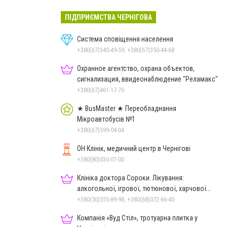
ПІДПРИЄМСТВА ЧЕРНІГОВА
Система сповіщення населення
+380(67)340-49-59, +380(67)350-44-68
Охранное агентство, охрана объектов,
сигнализация, ввидеонаблюдение "Реламакс"
+380(67)461-17-70
★ BusMaster ★ Переобладнання
Мікроавтобусів №1
+380(67)599-04-04
ОН Клінік, медичний центр в Чернігові
+380(80)030-07-00
Клініка доктора Сороки. Лікування:
алкогольної, ігрової, тютюнової, харчової
залежностей, неврозів т
+380(50)555-89-98, +380(68)072-66-40
Компанія «Вуд Стіл», тротуарна плитка у