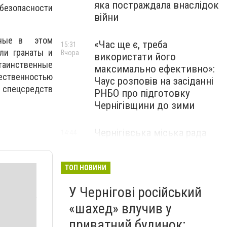
яка постраждала внаслідок
 безопасности
війни
анные в этом
«Час ще є, треба
15:31
ли гранаты и
Вчора
використати його
 таинственные
максимально ефективно»:
щественностью
Чаус розповів на засіданні
х спецсредств
РНБО про підготовку
Чернігівщини до зими
Чернігівська міська рада
14:44
Вчора
погодила низку виплат: хто
та скільки отримає
ТОП НОВИНИ
У Чернігові російський
«шахед» влучив у
приватний будинок: