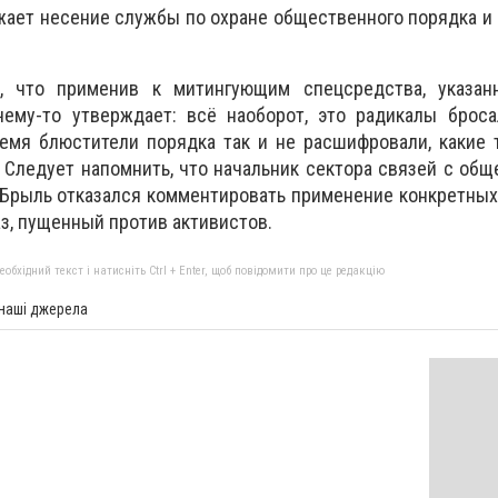
ает несение службы по охране общественного порядка и
, что применив к митингующим спецсредства, указ
чему-то утверждает: всё наоборот, это радикалы броса
ремя блюстители порядка так и не расшифровали, какие
 Следует напомнить, что начальник сектора связей с об
 Брыль отказался комментировать применение конкретны
аз, пущенный против активистов.
бхідний текст і натисніть Ctrl + Enter, щоб повідомити про це редакцію
 наші джерела