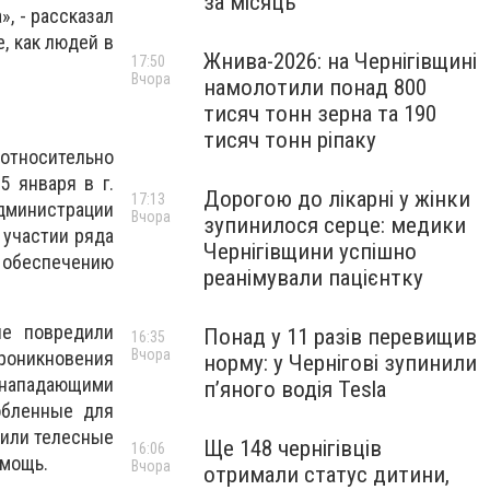
за місяць
», - рассказал
, как людей в
Жнива-2026: на Чернігівщині
17:50
Вчора
намолотили понад 800
тисяч тонн зерна та 190
тисяч тонн ріпаку
относительно
5 января в г.
Дорогою до лікарні у жінки
17:13
дминистрации
Вчора
зупинилося серце: медики
 участии ряда
Чернігівщини успішно
 обеспечению
реанімували пацієнтку
ие повредили
Понад у 11 разів перевищив
16:35
Вчора
роникновения
норму: у Чернігові зупинили
 нападающими
пʼяного водія Tesla
обленные для
чили телесные
Ще 148 чернігівців
16:06
омощь.
Вчора
отримали статус дитини,