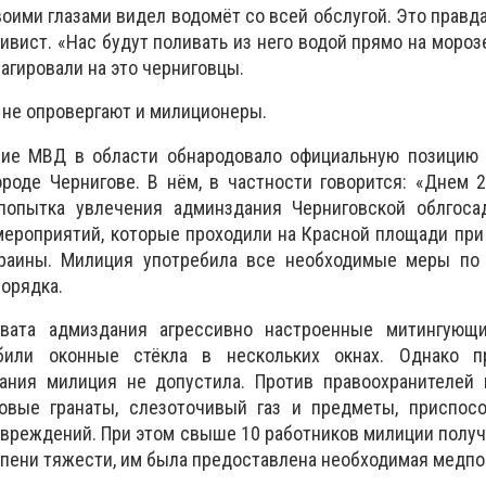
воими глазами видел водомёт со всей обслугой. Это правда
вист. «Нас будут поливать из него водой прямо на морозе
еагировали на это черниговцы.
не опровергают и милиционеры.
ие МВД в области обнародовало официальную позицию 
роде Чернигове. В нём, в частности говорится: «Днем 2
попытка увлечения админздания Черниговской облгоса
ероприятий, которые проходили на Красной площади при
краины. Милиция употребила все необходимые меры по
орядка.
вата адмиздания агрессивно настроенные митингующ
или оконные стёкла в нескольких окнах. Однако п
ания милиция не допустила. Против правоохранителей
овые гранаты, слезоточивый газ и предметы, приспос
вреждений. При этом свыше 10 работников милиции полу
пени тяжести, им была предоставлена необходимая медп