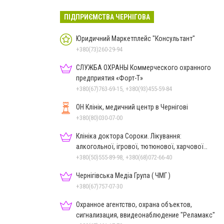
ПІДПРИЄМСТВА ЧЕРНІГОВА
Юридичний Маркетплейс "Консультант"
+380(73)260-29-94
СЛУЖБА ОХРАНЫ Коммерческого охранного
предприятия «Форт-Т»
+380(67)763-69-15, +380(93)455-59-84
ОН Клінік, медичний центр в Чернігові
+380(80)030-07-00
Клініка доктора Сороки. Лікування:
алкогольної, ігрової, тютюнової, харчової
залежностей, неврозів т
+380(50)555-89-98, +380(68)072-66-40
Чернігівська Медіа Група ( ЧМГ )
+380(67)757-07-30
Охранное агентство, охрана объектов,
сигнализация, ввидеонаблюдение "Реламакс"