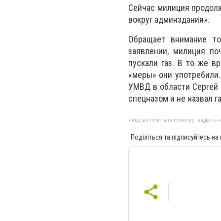
Сейчас милиция продолж
вокруг админздания».
Обращает внимание то
заявлении, милиция по
пускали газ. В то же в
«меры» они употребили.
УМВД в области Сергей
спецназом и не назвал г
Якщо ви помітили помилку, виділіть нео
Поділіться та підписуйтесь на