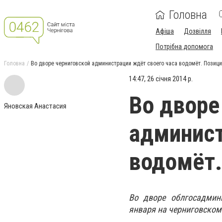
Головна
Афіша
Дозвілля
Потрібна допомога
Головна
Во дворе черниговской администрации ждёт своего часа водомёт. Позиц
14:47, 26 січня 2014 р.
Во дворе
Яновская Анастасия
админист
водомёт
Во дворе облгосадмин
января на черниговском