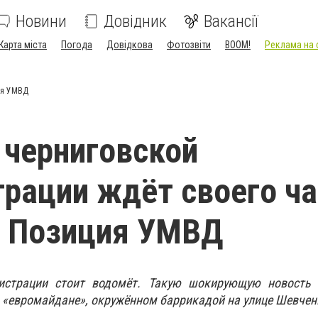
Новини
Довідник
Вакансії
Карта міста
Погода
Довідкова
Фотозвіти
BOOM!
Реклама на 
ия УМВД
 черниговской
рации ждёт своего ча
. Позиция УМВД
истрации стоит водомёт. Такую шокирующую новость
 «евромайдане», окружённом баррикадой на улице Шевчен