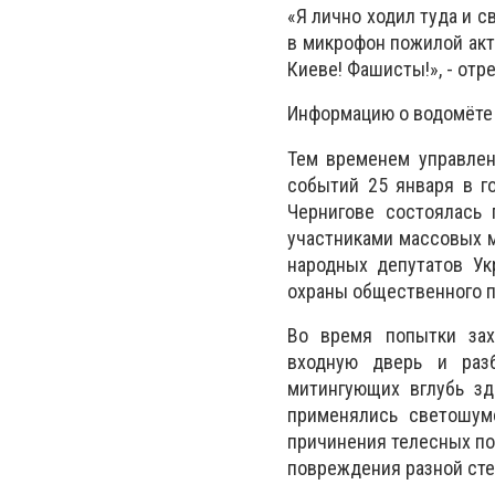
«Я лично ходил туда и с
в микрофон пожилой акти
Киеве! Фашисты!», - отр
Информацию о водомёте 
Тем временем управлен
событий 25 января в го
Чернигове состоялась 
участниками массовых м
народных депутатов У
охраны общественного п
Во время попытки зах
входную дверь и разб
митингующих вглубь зд
применялись светошум
причинения телесных по
повреждения разной сте