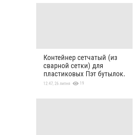
Контейнер сетчатый (из
сварной сетки) для
пластиковых Пэт бутылок.
19
12:47, 26 липня