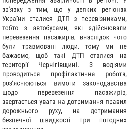
попередження аварійності в регіоні. У
зв‘язку з тим, що у деяких регіонах
України сталися ДТП з перевізниками,
тобто з автобусами, які здійснювали
перевезення пасажирів, внаслідок чого
були травмовані люди, тому ми не
бажаємо, щоб такі ДТП сталися на
території Чернігівщині. З водіями
проводиться профілактична робота,
роз‘яснюються вимоги законодавства
щодо перевезення пасажирів,
звертається увага на дотримання правил
дорожнього руху, на дотримання
безпечної швидкості при погодних