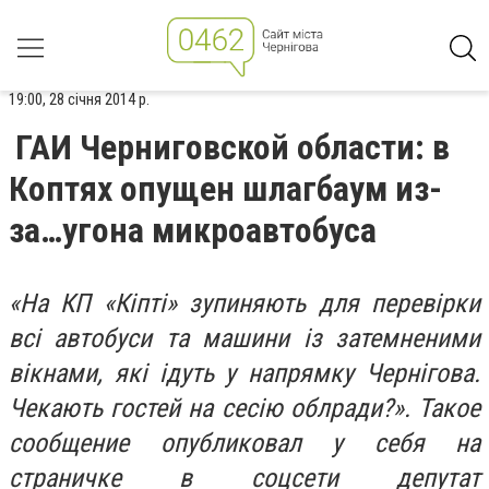
19:00, 28 січня 2014 р.
ГАИ Черниговской области: в
Коптях опущен шлагбаум из-
за…угона микроавтобуса
«На КП «Кіпті» зупиняють для перевірки
всі автобуси та машини із затемненими
вікнами, які ідуть у напрямку Чернігова.
Чекають гостей на сесію облради?». Такое
сообщение опубликовал у себя на
страничке в соцсети депутат