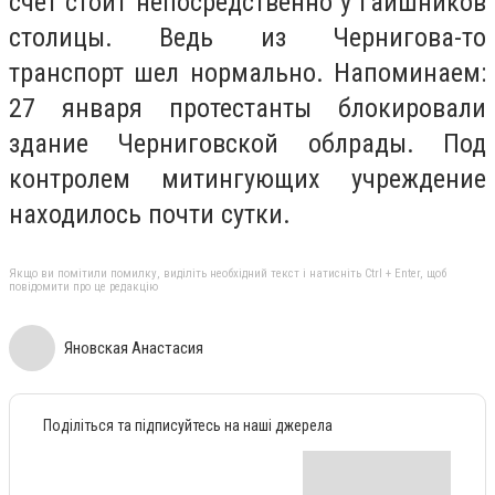
счет стоит непосредственно у гаишников
столицы. Ведь из Чернигова-то
транспорт шел нормально. Напоминаем:
27 января протестанты блокировали
здание Черниговской облрады. Под
контролем митингующих учреждение
находилось почти сутки.
Якщо ви помітили помилку, виділіть необхідний текст і натисніть Ctrl + Enter, щоб
повідомити про це редакцію
Яновская Анастасия
Поділіться та підписуйтесь на наші джерела