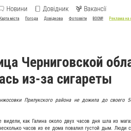
Новини
Довідник
Вакансії
Карта міста
Погода
Довідкова
Фотозвіти
BOOM!
Реклама на 
ца Черниговской обл
ась из-за сигареты
нжосовки Прилукского района не дожила до своего 50
е видели, как Галина около двух часов дня шла из маг
несколько часов из ее дома повалил густой дым. Люди 