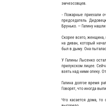
эмчеэсовцев.
- Пожарные приехали оч
председатель Дидовецк
Брунько. — Галину нашли 
Скорее всего, женщина, 
на диван, который начал
был в дыму. Она пыталас
У Галины Лысенко остал
прилукском лицее. Сейч
взять над ними опеку. О
Галина долгое время ра
Говорят, что иногда вып
Что касается дома, то
выгорело.