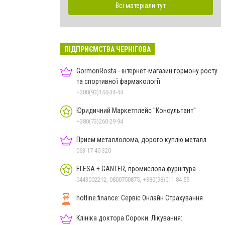
Всі матеріали тут
ПІДПРИЄМСТВА ЧЕРНІГОВА
GormonRosta - інтернет-магазин гормону росту
та спортивної фармакології
+380(93)144-34-44
Юридичний Маркетплейс "Консультант"
+380(73)260-29-94
Прием металлолома, дорого куплю металл
063-17-40-320
ELESA + GANTER, промислова фурнітура
0443002212, 0800750875, +380(98)011-84-55
hotline.finance: Сервіс Онлайн Страхування
Клініка доктора Сороки. Лікування: