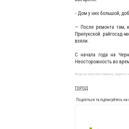
- Дом у них большой, до
— После ремонта там, к
Прилукской райгосад-м
взяли.
С начала года на Чер
Неосторожность во время
Якщо ви помітили помилку, виділіть нео
ГОРОД
Поділіться та підписуйтесь на