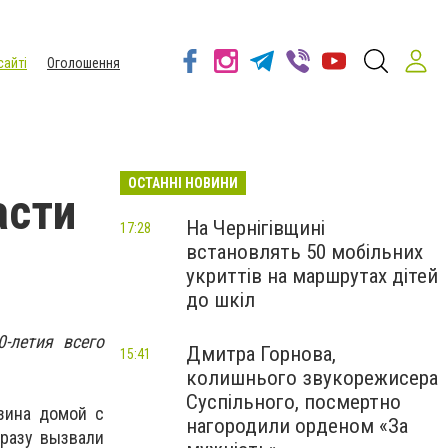
сайті
Оголошення
ОСТАННІ НОВИНИ
асти
На Чернігівщині
17:28
встановлять 50 мобільних
укриттів на маршрутах дітей
до шкіл
-летия всего
Дмитра Горнова,
15:41
колишнього звукорежисера
Суспільного, посмертно
азина домой с
нагородили орденом «За
сразу вызвали