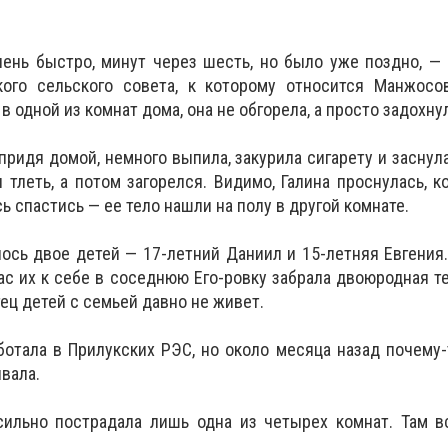
ень быстро, минут через шесть, но было уже поздно, —
ого сельского совета, к которому относится Манжосов
в одной из комнат дома, она не обгорела, а просто задохну
придя домой, немного выпила, закурила сигарету и заснула
 тлеть, а потом загорелся. Видимо, Галина проснулась, к
ь спастись — ее тело нашли на полу в другой комнате.
ось двое детей — 17-летний Даниил и 15-летняя Евгения.
ас их к себе в соседнюю Его-ровку забрала двоюродная те
тец детей с семьей давно не живет.
ботала в Прилукских РЭС, но около месяца назад почему-
ивала.
 сильно пострадала лишь одна из четырех комнат. Там 