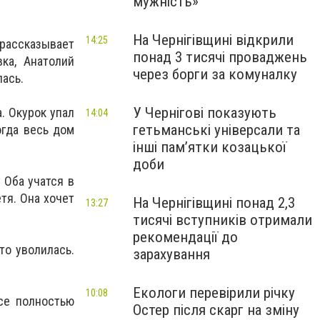
мужність»
На Чернігівщині відкрили
14:25
 рассказывает
понад 3 тисячі проваджень
ка, Анатолий
через борги за комуналку
лась.
У Чернігові показують
. Окурок упал
14:04
гетьманські універсали та
огда весь дом
інші пам’ятки козацької
доби
 Оба учатся в
тя. Она хочет
На Чернігівщині понад 2,3
13:27
тисячі вступників отримали
рекомендації до
то уволилась.
зарахування
Екологи перевірили річку
10:08
все полностью
Остер після скарг на зміну