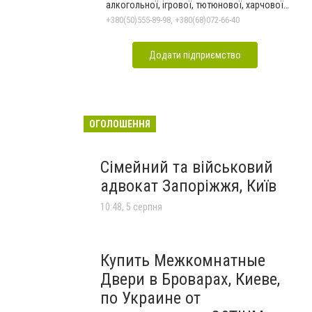
алкогольної, ігрової, тютюнової, харчової
залежностей, неврозів т
+380(50)555-89-98, +380(68)072-66-40
Додати підприємство
ОГОЛОШЕННЯ
Сімейний та військовий
адвокат Запоріжжя, Київ
10:48, 5 серпня
Купить Межкомнатные
Двери в Броварах, Киеве,
по Украине от