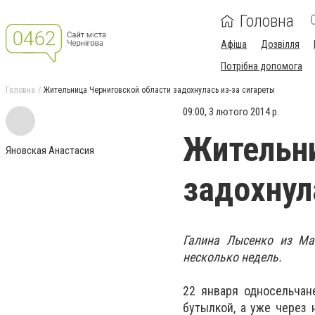
Головна
Афіша
Дозвілля
Потрібна допомога
Головна
Жительница Черниговской области задохнулась из-за сигареты
09:00, 3 лютого 2014 р.
Жительни
Яновская Анастасия
задохнул
Галина Лысенко из Ма
несколько недель.
22 января односельчан
бутылкой, а уже через 