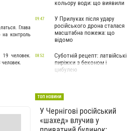
кольору води: що виявили
У Прилуках після удару
09:47
російського дрона сталася
латься. Глава
масштабна пожежа: що
 на контроль
відомо
Суботній рецепт: латвійські
 19 человек.
08:52
пиріжки з беконом і
 человек.
цибулею
ТОП НОВИНИ
У Чернігові російський
«шахед» влучив у
приватний будинок: