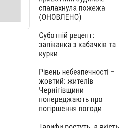
спалахнула пожежа
(ОНОВЛЕНО)
Суботній рецепт:
запіканка з кабачків та
курки
Рівень небезпечності –
жовтий: жителів
Чернігівщини
попереджають про
погіршення погоди
Тарифи ростуть, а якість