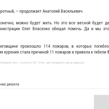
бротный, — продолжает Анатолий Васильевич.
онечно, можно будет жить. Но это все весной будет де
инистрации Олег Власенко обещал помочь. Да и мы это
ниговщине произошло 114 пожаров, в которых погибло
 курения стала причиной 11 пожаров и привела к гибели 8
бхідний текст і натисніть Ctrl + Enter, щоб повідомити про це редакцію
 наші джерела