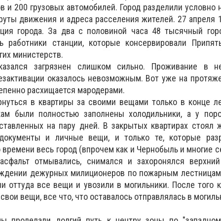
в и 200 грузовых автомобилей. Город разделили условно н
ты движения и адреса расселения жителей. 27 апреля 19
ация города. За два с половиной часа 48 тысячный гор
ь работники станции, которые консервировали Припять
гих министерств.
азался загрязнен слишком сильно. Проживание в н
езактивации оказалось невозможным. Вот уже на протяж
тепенно расхищается мародерами.
нуться в квартиры за своими вещами только в конце ле
ам были полностью заполнены холодильники, а у поро
ставленных на пару дней. В закрытых квартирах стоял 
документы и личные вещи, и только те, которые раз
 времени весь город (впрочем как и Чернобыль и многие с
асфальт отмывались, снимался и захоронялся верхний
ждении дежурных милиционеров по пожарным лестницам
и оттуда все вещи и увозили в могильники. После того к
вои вещи, все что, что оставалось отправлялась в могиль
 проделали долгий путь к центру зоны по "западном