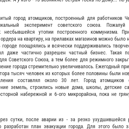
нитый город атомщиков, построенный для работников Ч
икальный эксперимент советского союза. Пожалуй 
к несбывшейся утопии построенного коммунизма. Пр
ордера на квартиру, на прилавках магазинов можно было н
В городе поощрялись и всячески поддерживались творче
ыл даже частично разрешен частный бизнес. Такая п
ля Советского Союза, а тем более для режимного закрыт
ление города стремительно увеличивалось. Ежегодный пр
утора тысяч человек из которых более половины были н
еления составлял около 30 лет. Город атомщиков с
ние земель, строились новые дома, школы, детские са
осторной набережной и 6-ого микрорайона, пока не гря
рез сутки, после аварии из - за резко ухудшившейся 
о разработан план эвакуации города. Для этого было з