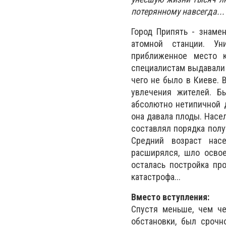
потерянному навсегда...
Город Припять - знаме
атомной станции. Ун
приближенное место 
специалистам выдавали 
чего не было в Киеве. 
увлечения жителей. Б
абсолютно нетипичной д
она давала плоды. Насе
составлял порядка пол
Средний возраст нас
расширялся, шло освое
осталась постройка пр
катастрофа...
Вместо вступления:
Спустя меньше, чем че
обстановки, был срочн