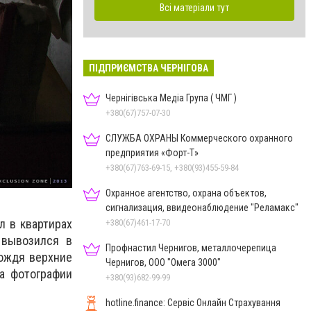
Всі матеріали тут
ПІДПРИЄМСТВА ЧЕРНІГОВА
Чернігівська Медіа Група ( ЧМГ )
+380(67)757-07-30
СЛУЖБА ОХРАНЫ Коммерческого охранного
предприятия «Форт-Т»
+380(67)763-69-15, +380(93)455-59-84
Охранное агентство, охрана объектов,
сигнализация, ввидеонаблюдение "Реламакс"
л в квартирах
+380(67)461-17-70
 вывозился в
Профнастил Чернигов, металлочерепица
дождя верхние
Чернигов, ООО "Омега 3000"
На фотографии
+380(93)682-99-99
hotline.finance: Сервіс Онлайн Страхування