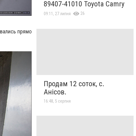
89407-41010 Toyota Camry
26
09:11, 27 липня
ывались прямо
Продам 12 соток, с.
Анісов.
16:48, 5 серпня