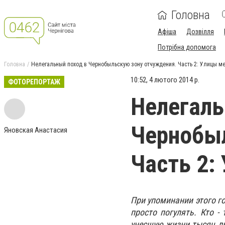
Головна
Афіша
Дозвілля
Потрібна допомога
Головна
Нелегальный поход в Чернобыльскую зону отчуждения. Часть 2: Улицы ме
10:52, 4 лютого 2014 р.
ФОТОРЕПОРТАЖ
Нелегаль
Чернобыл
Яновская Анастасия
Часть 2:
При упоминании этого го
просто погулять. Кто 
унесшую жизни тысяч люд