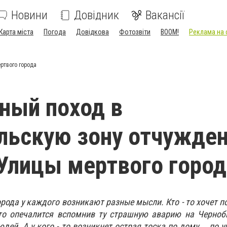
Новини
Довідник
Вакансії
Карта міста
Погода
Довідкова
Фотозвіти
BOOM!
Реклама на 
ртвого города
ный поход в
ьскую зону отчужден
 Улицы мертвого горо
рода у каждого возникают разные мысли. Кто - то хочет п
- то опечалится вспомнив ту страшную аварию на Черно
ей. А у кого - то возникнет острая тоска по дому... по у