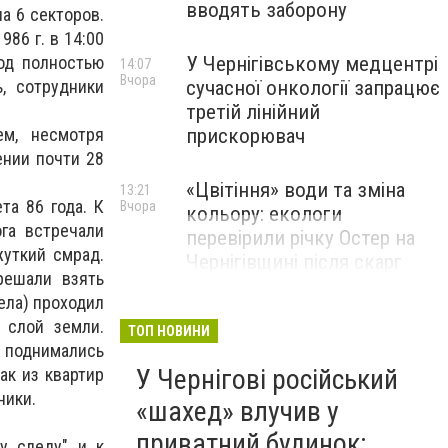
вводять заборону
а 6 секторов.
86 г. в 14:00
У Чернігівському медцентрі
од полностью
14:07
Вчора
сучасної онкології запрацює
, сотрудники
третій лінійний
прискорювач
ем, несмотря
ении почти 28
«Цвітіння» води та зміна
13:21
та 86 года. К
Вчора
кольору: екологи
га встречали
перевірили річку Остер на
жуткий смрад.
Чернігівщині після скарг
решали взять
мешканців
ела) проходил
 слой земли.
ТОП НОВИНИ
 поднимались
У Чернігові російський
ак из квартир
ники.
«шахед» влучив у
приватний будинок:
у следу" и к