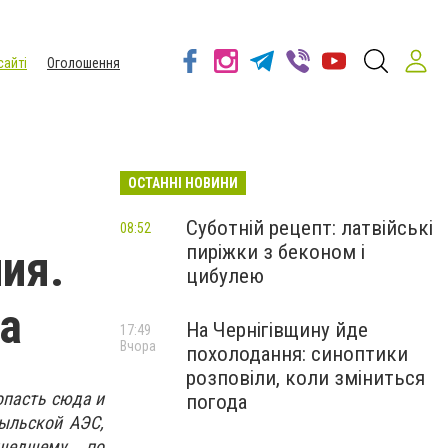
сайті
Оголошення
ОСТАННІ НОВИНИ
Суботній рецепт: латвійські
08:52
пиріжки з беконом і
ия.
цибулею
да
На Чернігівщину йде
17:49
Вчора
похолодання: синоптики
розповіли, коли зміниться
опасть сюда и
погода
быльской АЭС,
шедшему... по