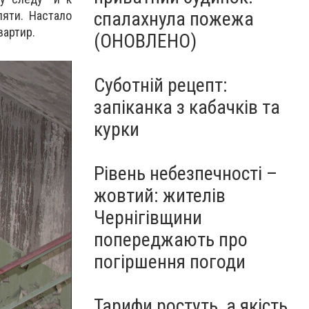
спалахнула пожежа
яти. Настало
вартир.
(ОНОВЛЕНО)
Суботній рецепт:
запіканка з кабачків та
курки
Рівень небезпечності –
жовтий: жителів
Чернігівщини
попереджають про
погіршення погоди
Тарифи ростуть, а якість