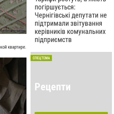
погіршується:
Чернігівські депутати не
підтримали звітування
керівників комунальних
підприємств
кой квартире.
СПЕЦТЕМА
Рецепти