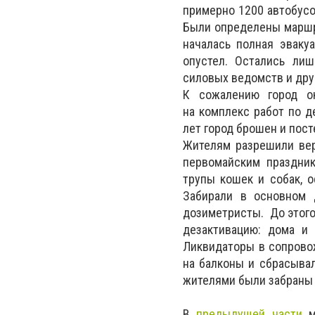
примерно 1200 автобусо
Были определены маршру
началась полная эваку
опустел. Остались лиш
силовых ведомств и дру
К сожалению город ок
на комплекс работ по д
лет город брошен и пос
Жителям разрешили вер
первомайским праздник
трупы кошек и собак, о
Забирали в основном 
дозиметристы. До этого
дезактивацию: дома и 
Ликвидаторы в сопрово
на балконы и сбрасывал
жителями были забраны с
В
предыдущей части
мы