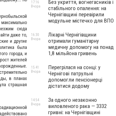
Без укриття, вогнегасників і
17:16
Вчора
стабільного опалення: на
Чернігівщині перевірили
ернобыльской
модульне містечко для ВПО
максимально
иезжим сюда
Лікарні Чернігівщини
айти даже то,
16:30
Вчора
отримали гуманітарну
ские и другие
медичну допомогу на понад
олитика была
1,8 мільйона гривень
ого города, и
ирост жителей
оворожденные.
Перегрілася на сонці: у
15:41
Вчора
тремительно
Чернігові патрульні
ды, в планах
допомогли пенсіонерці
нула страшная
дістатися додому
За одного незаконно
14:54
Вчора
виловленого рака — 3332
радиационной
гривні: на Чернігівщині
адействовано