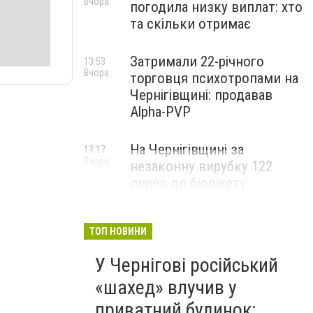
Вчора
погодила низку виплат: хто
та скільки отримає
Затримали 22-річного
13:53
Вчора
торговця психотропами на
Чернігівщині: продавав
Alpha-PVP
На Чернігівщині за
13:17
Вчора
незаконну вирубку 122
дерев до бюджету
сплатили понад 3 млн грн
ТОП НОВИНИ
У Чернігові російський
«шахед» влучив у
приватний будинок: