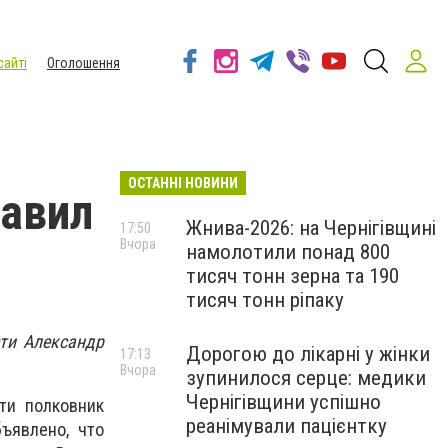
сайті
Оголошення
ОСТАННІ НОВИНИ
лавил
Жнива-2026: на Чернігівщині
17:50
Вчора
намолотили понад 800
тисяч тонн зерна та 190
тисяч тонн ріпаку
ти Александр
Дорогою до лікарні у жінки
17:13
Вчора
зупинилося серце: медики
Чернігівщини успішно
ти полковник
реанімували пацієнтку
ъявлено, что