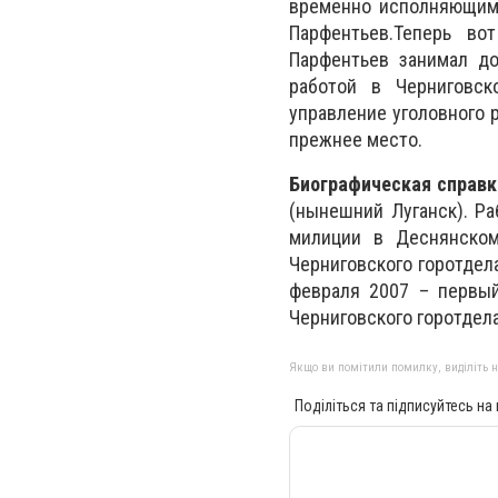
временно исполняющим 
Парфентьев.Теперь во
Парфентьев занимал д
работой в Черниговск
управление уголовного 
прежнее место.
Биографическая справк
(нынешний Луганск). Ра
милиции в Деснянском
Черниговского горотдел
февраля 2007 – первый
Черниговского горотдел
Якщо ви помітили помилку, виділіть нео
Поділіться та підписуйтесь на