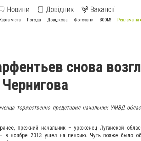
Новини
Довідник
Вакансії
Карта міста
Погода
Довідкова
Фотозвіти
BOOM!
Реклама на 
рфентьев снова возг
 Чернигова
аченца торжественно представил начальник УМВД облас
анее, прежний начальник – уроженец Луганской облас
– в ноябре 2013 ушел на пенсию. Чуть позже было об