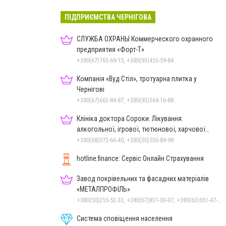
ПІДПРИЄМСТВА ЧЕРНІГОВА
СЛУЖБА ОХРАНЫ Коммерческого охранного
предприятия «Форт-Т»
+380(67)763-69-15, +380(93)455-59-84
Компанія «Вуд Стіл», тротуарна плитка у
Чернігові
+380(67)662-84-87, +380(93)364-16-88
Клініка доктора Сороки. Лікування:
алкогольної, ігрової, тютюнової, харчової
залежностей, неврозів т
+380(68)072-66-40, +380(50)555-89-98
hotline.finance: Сервіс Онлайн Страхування
Завод покрівельних та фасадних матеріалів
«МЕТАЛПРОФІЛЬ»
+380(50)255-52-33, +380(67)831-00-07, +380(63)651-47-33
Система сповіщення населення