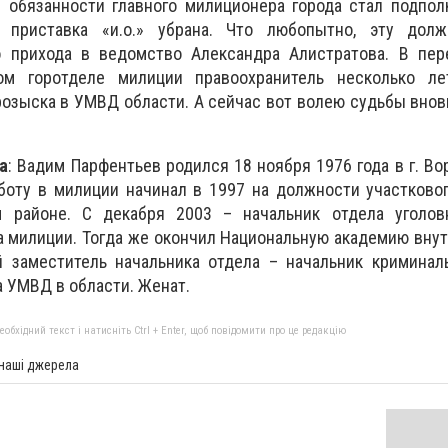
обязанности главного милиционера города стал подпол
т приставка «и.о.» убрана. Что любопытно, эту дол
о прихода в ведомство Александра Алистратова. В пе
ом горотделе милиции правоохранитель несколько ле
розыска в УМВД области. А сейчас вот волею судьбы внов
а
: Вадим Парфентьев родился 18 ноября 1976 года в г. В
боту в милиции начинал в 1997 на должности участково
 районе. С декабря 2003 – начальник отдела уголов
а милиции. Тогда же окончил Национальную академию внут
 заместитель начальника отдела – начальник криминал
а УМВД в области. Женат.
бхідний текст і натисніть Ctrl + Enter, щоб повідомити про це редакцію
 наші джерела