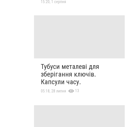
15:20, 1 серпня
Тубуси металеві для
зберігання ключів.
Капсули часу.
13
05:18, 28 липня