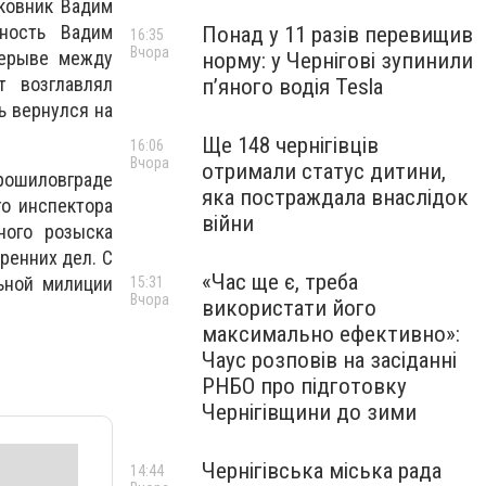
ковник Вадим
жность Вадим
Понад у 11 разів перевищив
16:35
Вчора
рерыве между
норму: у Чернігові зупинили
т возглавлял
пʼяного водія Tesla
ь вернулся на
Ще 148 чернігівців
16:06
Вчора
отримали статус дитини,
орошиловграде
яка постраждала внаслідок
го инспектора
війни
ного розыска
ренних дел. С
«Час ще є, треба
ьной милиции
15:31
Вчора
використати його
максимально ефективно»:
Чаус розповів на засіданні
РНБО про підготовку
Чернігівщини до зими
Чернігівська міська рада
14:44