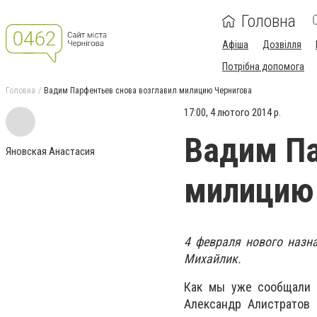
Головна
Афіша
Дозвілля
Потрібна допомога
Головна
Вадим Парфентьев снова возглавил милицию Чернигова
17:00, 4 лютого 2014 р.
Вадим Па
Яновская Анастасия
милицию
4 февраля нового назн
Михайлик.
Как мы уже сообщали р
Александр Алистратов 