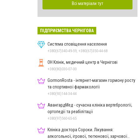
Всі матеріали тут
ПІДПРИЄМСТВА ЧЕРНІГОВА
Система сповіщення населення
+380(67)340-49-59, +380(67)350-44-68
ОН Клінік, медичний центр в Чернігові
+380(80)030-07-00
GormonRosta - інтернет-магазин гормону росту
та спортивної фармакології
+380(93)144-34-44
АвангардМед - сучасна клініка вертебрології,
ортопедії та реабілітації
+380(97)560-65-65
Клініка доктора Сороки. Лікування:
алкогольної, ігрової, тютюнової, харчової