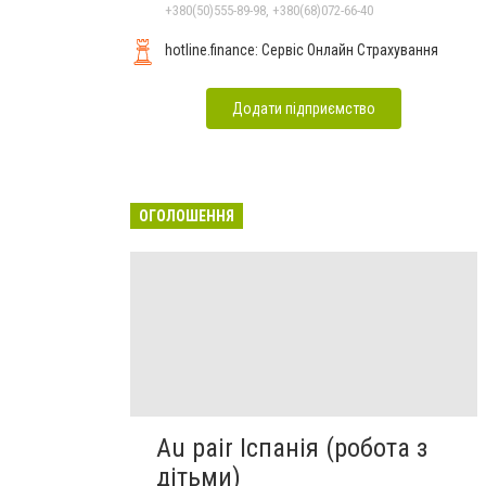
залежностей, неврозів т
+380(50)555-89-98, +380(68)072-66-40
hotline.finance: Сервіс Онлайн Страхування
Додати підприємство
ОГОЛОШЕННЯ
Au pair Іспанія (робота з
дітьми)