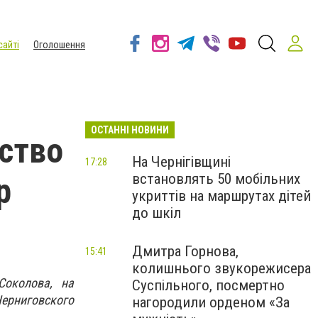
сайті
Оголошення
ОСТАННІ НОВИНИ
ство
На Чернігівщині
17:28
встановлять 50 мобільних
р
укриттів на маршрутах дітей
до шкіл
Дмитра Горнова,
15:41
колишнього звукорежисера
Соколова, на
Суспільного, посмертно
рниговского
нагородили орденом «За