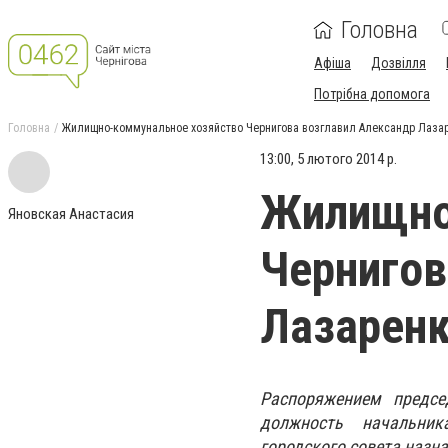
Головна
Афіша
Дозвілля
Потрібна допомога
Головна
Жилищно-коммунальное хозяйство Чернигова возглавил Александр Лаза
13:00, 5 лютого 2014 р.
Жилищно
Яновская Анастасия
Чернигов
Лазарен
Распоряжением предсе
должность начальник
городского совета назн