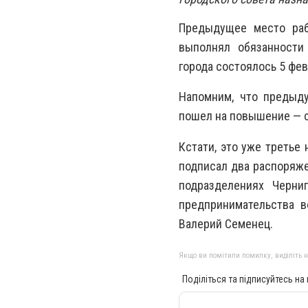
Предыдущее место раб
выполнял обязанности
города состоялось 5 фев
Напомним, что предыд
пошел на повышение — с
Кстати, это уже третье 
подписал два распоряже
подразделениях Черниг
предпринимательства в
Валерий Семенец.
Якщо ви помітили помилку, виділіть нео
Поділіться та підписуйтесь на