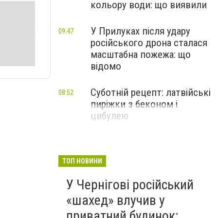
кольору води: що виявили
У Прилуках після удару
09:47
російського дрона сталася
масштабна пожежа: що
відомо
Суботній рецепт: латвійські
08:52
пиріжки з беконом і
цибулею
ТОП НОВИНИ
У Чернігові російський
«шахед» влучив у
приватний будинок: