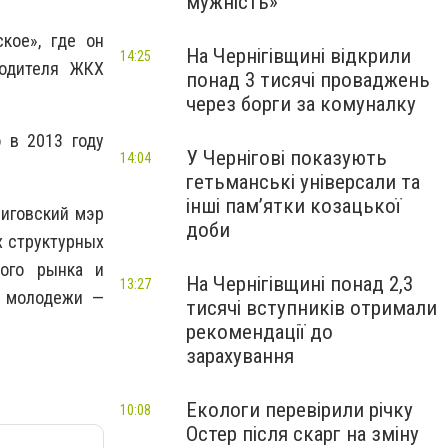
мужність»
кое», где он
На Чернігівщині відкрили
14:25
водителя ЖКХ
понад 3 тисячі проваджень
через борги за комуналку
 в 2013 году
У Чернігові показують
14:04
гетьманські універсали та
інші пам’ятки козацької
ниговский мэр
доби
х структурных
кого рынка и
На Чернігівщині понад 2,3
13:27
и молодежи —
тисячі вступників отримали
рекомендації до
зарахування
Екологи перевірили річку
10:08
Остер після скарг на зміну