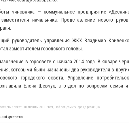
оты чиновника — коммунальное предприятие «Деснянс
 заместителя начальника. Представление нового руко
раля.
ущий руководитель управления ЖКХ Владимир Кривенко
тал заместителем городского головы.
назначение в горсовете с начала 2014 года. В январе чер
ния, которыми были назначены два руководителя в други
овского городского совета. Управление потребительс
озглавила Елена Шевчук, а отдел по вопросам семьи 
бхідний текст і натисніть Ctrl + Enter, щоб повідомити про це редакцію
 наші джерела