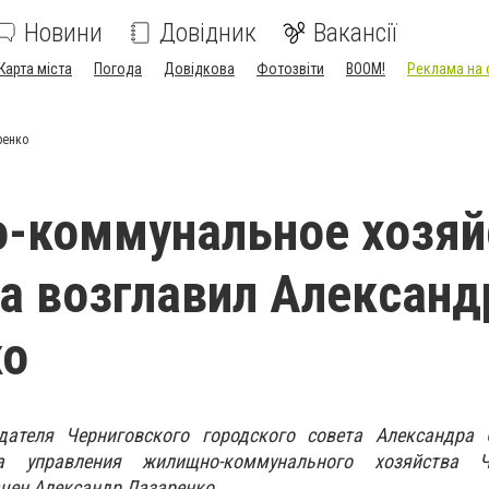
Новини
Довідник
Вакансії
Карта міста
Погода
Довідкова
Фотозвіти
BOOM!
Реклама на 
ренко
-коммунальное хозяй
а возглавил Александ
ко
дателя Черниговского городского совета Александра 
а управления жилищно-коммунального хозяйства Че
ачен Александр Лазаренко.