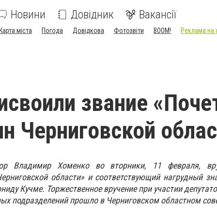
Новини
Довідник
Вакансії
Карта міста
Погода
Довідкова
Фотозвіти
BOOM!
Реклама на 
исвоили звание «Поч
н Черниговской облас
тор Владимир Хоменко во вторники, 11 февраля, вр
ерниговской области» и соответствующий нагрудный зна
ниду Кучме. Торжественное вручение при участии депутато
ных подразделений прошло в Черниговском областном сове