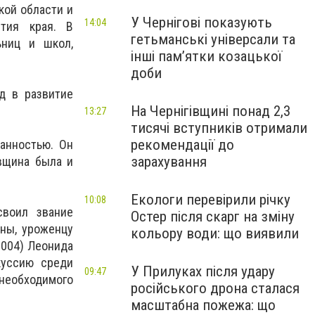
кой области и
У Чернігові показують
14:04
ития края. В
гетьманські універсали та
ьниц и школ,
інші пам’ятки козацької
доби
д в развитие
На Чернігівщині понад 2,3
13:27
тисячі вступників отримали
рекомендації до
анностью. Он
зарахування
овщина была и
Екологи перевірили річку
10:08
своил звание
Остер після скарг на зміну
ны, уроженцу
кольору води: що виявили
2004) Леонида
куссию среди
У Прилуках після удару
09:47
необходимого
російського дрона сталася
масштабна пожежа: що