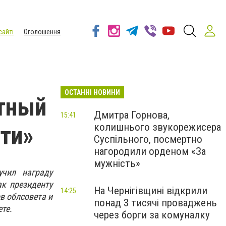
сайті
Оголошення
ОСТАННІ НОВИНИ
етный
Дмитра Горнова,
15:41
колишнього звукорежисера
ти»
Суспільного, посмертно
нагородили орденом «За
мужність»
учил награду
к президенту
На Чернігівщині відкрили
14:25
в облсовета и
понад 3 тисячі проваджень
те.
через борги за комуналку