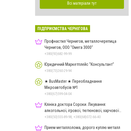
Всі матеріали тут
ПІДПРИЄМСТВА ЧЕРНІГОВА
Профнастил Чернигов, металлочерепица
Чернигов, ООО "Омега 3000"
+380(93)682-99-99
Юридичний Маркетплейс "Консультант"
+380(73)260-29-94
★ BusMaster ★ Переобладнання
Мікроавтобусів №1
+380(67)599-04-04
Клініка доктора Сороки. Лікування:
алкогольної, ігрової, тютюнової, харчової
залежностей, неврозів т
+380(50)555-89-98, +380(68)072-66-40
Прием металлолома, дорого куплю металл