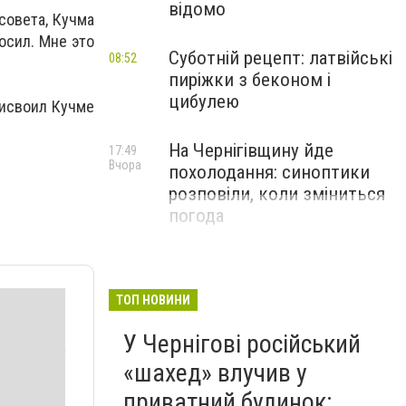
відомо
совета, Кучма
осил. Мне это
Суботній рецепт: латвійські
08:52
пиріжки з беконом і
цибулею
рисвоил Кучме
На Чернігівщину йде
17:49
Вчора
похолодання: синоптики
розповіли, коли зміниться
погода
ТОП НОВИНИ
У Чернігові російський
«шахед» влучив у
приватний будинок: