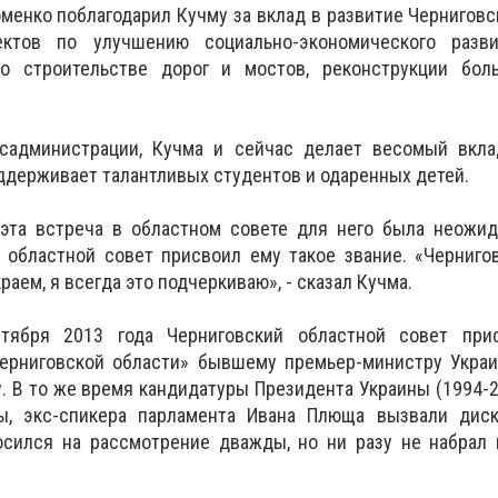
менко поблагодарил Кучму за вклад в развитие Черниговс
ктов по улучшению социально-экономического разв
 о строительстве дорог и мостов, реконструкции бол
садминистрации, Кучма и сейчас делает весомый вкла
оддерживает талантливых студентов и одаренных детей.
 эта встреча в областном совете для него была неожид
о областной совет присвоил ему такое звание. «Черниг
аем, я всегда это подчеркиваю», - сказал Кучма.
тября 2013 года Черниговский областной совет при
ерниговской области» бывшему премьер-министру Украи
. В то же время кандидатуры Президента Украины (1994-
ы, экс-спикера парламента Ивана Плюща вызвали дис
осился на рассмотрение дважды, но ни разу не набрал 