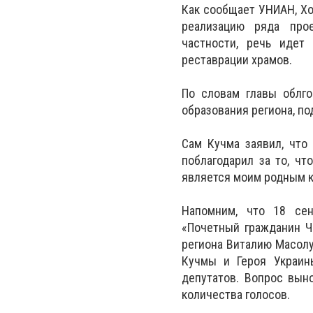
Как сообщает УНИАН, Хо
реализацию ряда прое
частности, речь идет
реставрации храмов.
По словам главы облго
образования региона, п
Сам Кучма заявил, что
поблагодарил за то, чт
является моим родным кр
Напомним, что 18 сен
«Почетный гражданин Ч
региона Виталию Масолу
Кучмы и Героя Украин
депутатов. Вопрос вын
количества голосов.