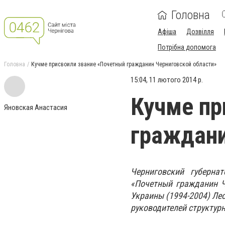
Головна
Афіша
Дозвілля
Потрібна допомога
Головна
Кучме присвоили звание «Почетный гражданин Черниговской области»
15:04, 11 лютого 2014 р.
Кучме пр
Яновская Анастасия
граждани
Черниговский губерна
«Почетный гражданин Ч
Украины (1994-2004) Лео
руководителей структур