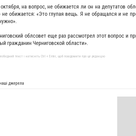
октября, на вопрос, не обижается ли он на депутатов обл
 не обижается: «Это глупая вещь. Я не обращался и не пр
нужно».
рниговский облсовет еще раз рассмотрел этот вопрос и п
ый гражданин Черниговской области».
бхідний текст і натисніть Ctrl + Enter, щоб повідомити про це редакцію
 наші джерела