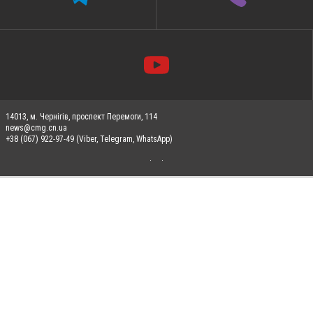
14013, м. Чернігів, проспект Перемоги, 114
news@cmg.cn.ua
+38 (067) 922-97-49 (Viber, Telegram, WhatsApp)
Допускається цитування матеріалів без отримання попередньої згоди 0462.ua за
умови розміщення в тексті обов'язкового посилання на 0462.ua - Сайт міста
Чернігова. Для інтернет-видань обов'язкове розміщення прямого, відкритого для
пошукових систем гіперпосилання на цитовані статті не нижче другого абзацу в
тексті або в якості джерела. Порушення виняткових прав переслідується Законом.
Матеріали з плашками "Новини компаній", "Промо", "Партнерський матеріал",
"Партнерський спецпроєкт", "Політичні новини", "Пресреліз", "PR", "Офіційно",
"Політична реклама" публікуються на правах реклами.
Реклама на сайті
Франшиза "CitySites"
Правила класифайд