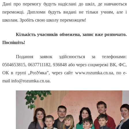
Дані про перемогу будуть надіслані до шкіл, де навчаються
переможці. Дипломи будуть видані не тільки учням, але і
школам. Зробіть свою школу переможцем!
Кількість учасників обмежена, запис вже розпочато.
Поспішіть!
Подання заявок здійснюється за телефонами:
0504653815, 0637711182, 936848 або через соцмережі ВК, ФС,
ОК в групі „РозУмка”, через сайт www.rozumka.cn.ua, по е-
mail
info@rozumka.cn.ua
.