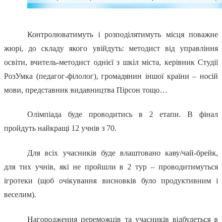
Контролюватимуть і розподілятимуть місця поважне
жюрі, до складу якого увійдуть: методист від управління
освіти, вчитель-методист однієї з шкіл міста, керівник Студії
РозУмка (педагог-філолог), громадянин іншої країни – носій
мови, представник видавництва Пірсон тощо…
Олімпіада буде проводитись в 2 етапи. В фінал
пройдуть найкращі 12 учнів з 70.
Для всіх учасників буде влаштовано каву/чай-брейк,
для тих учнів, які не пройшли в 2 тур – проводитимуться
ігротеки (щоб очікування висновків було продуктивним і
веселим).
Нагородження переможців та учасників відбудеться в