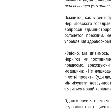
переселенцев уготована
Помнится, как в сентяб
Черниговского горздра
вопросов администрир
останется прежним. В
управления здравоохран
«Звісно, ми дивимось,
Чернігові ми поставили
працюємо, враховуючи
медицини: «Не нашкодь»
пілотні проекти.Куди лю
мінімізувати незручнос
з’явиться новий керівни
Однако спустя всего че
недовольства пациенто