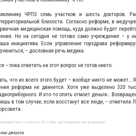
клинику ЧРПЗ семь участков и шесть докторов. Ра
 территориальной близости. Согласно реформе, в медуч
ервичная медицинская помощь, куда должно будет перей
ления. Но на сегодня не готово само учреждение – у н
наша инициатива. Если управление горздрава реформиру
дчиниться, – дословная речь медика.
я – пока ответить на этот вопрос не готов никто.
ать, что из всего этого будет – вообще никто не может… Я
ния реформа не двинется. Хотя уже выделено 320 тыс
адиоприборного. И кто-то опять отмоет деньги… Возвраще
ишь в том случае, если восстанут все люди, – отметила Л
орсовета.
бхідний текст і натисніть Ctrl + Enter, щоб повідомити про це редакцію
 наші джерела