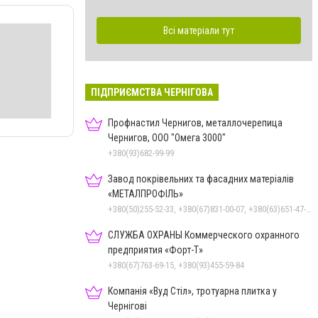
Всі матеріали тут
ПІДПРИЄМСТВА ЧЕРНІГОВА
Профнастил Чернигов, металлочерепица
Чернигов, ООО "Омега 3000"
+380(93)682-99-99
Завод покрівельних та фасадних матеріалів
«МЕТАЛПРОФІЛЬ»
+380(50)255-52-33, +380(67)831-00-07, +380(63)651-47-33
СЛУЖБА ОХРАНЫ Коммерческого охранного
предприятия «Форт-Т»
+380(67)763-69-15, +380(93)455-59-84
Компанія «Вуд Стіл», тротуарна плитка у
Чернігові