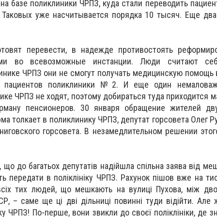
а базе поликлиники ЧРПЗ, куда стали переводить пациен
 Таковых уже насчитывается порядка 10 тысяч. Еще два
отовят перевести, в надежде противостоять реформир
ми во всевозможные инстанции. Люди считают себ
нике ЧРПЗ они не смогут получать медицинскую помощь 
я пациентов поликлиники №2. И еще один немаловаж
ике ЧРПЗ не ходят, поэтому добираться туда приходится м
арману пенсионеров. 30 января обращение жителей дв
ма толкает в поликлинику ЧРПЗ, депутат горсовета Олег Р
иговского горсовета. В незамедлительном решении этог
о, що до багатьох депутатів надійшла спільна заява від м
ть передати в поліклініку ЧРПЗ. Рахунок пішов вже на ти
всіх тих людей, що мешкають на вулиці Пухова, між дв
СР, – саме ще ці дві дільниці повинні туди відійти. Але
ку ЧРПЗ! По-перше, вони звикли до своєї поліклініки, де 