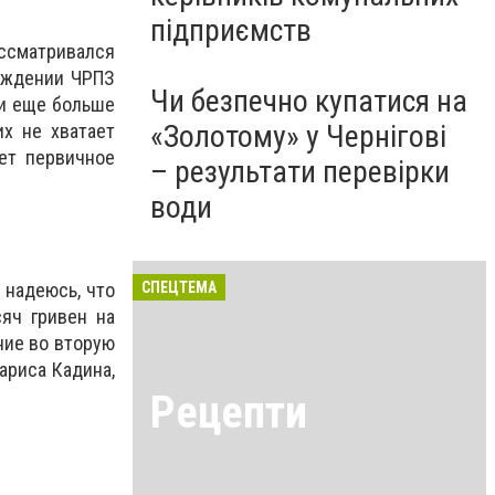
підприємств
ссматривался
реждении ЧРПЗ
Чи безпечно купатися на
ти еще больше
«Золотому» у Чернігові
их не хватает
ет первичное
– результати перевірки
води
 надеюсь, что
СПЕЦТЕМА
яч гривен на
ние во вторую
ариса Кадина,
Рецепти