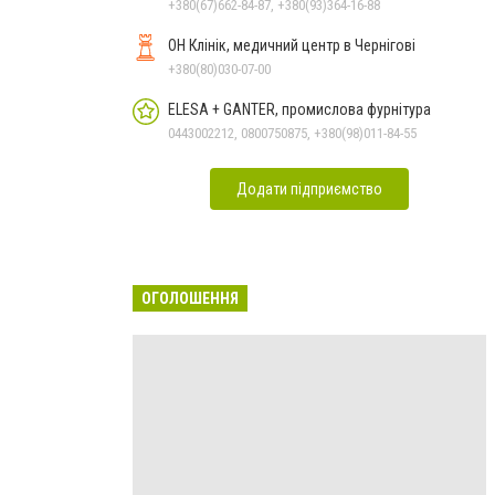
+380(67)662-84-87, +380(93)364-16-88
ОН Клінік, медичний центр в Чернігові
+380(80)030-07-00
ELESA + GANTER, промислова фурнітура
0443002212, 0800750875, +380(98)011-84-55
Додати підприємство
ОГОЛОШЕННЯ