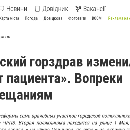
Новини
Довідник
Вакансії
Карта міста
Погода
Довідкова
Фотозвіти
BOOM!
Реклама на 
ещаниям
ский горздрав измени
 пациента». Вопреки
бещаниям
реформы семь врачебных участков городской поликлиник
 ЧРПЗ. Вторая поликлиника находится на улице 1 Мая,
о завода – на улице Одинцова, по сути – на окраине г