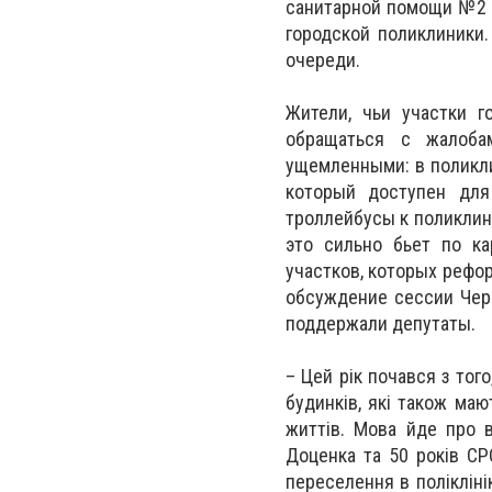
санитарной помощи №2 н
городской поликлиники.
очереди.
Жители, чьи участки г
обращаться с жалоба
ущемленными: в поликли
который доступен дл
троллейбусы к поликлин
это сильно бьет по к
участков, которых рефор
обсуждение сессии Черн
поддержали депутаты.
– Цей рік почався з тог
будинків, які також маю
життів. Мова йде про 
Доценка та 50 років СР
переселення в полікліні