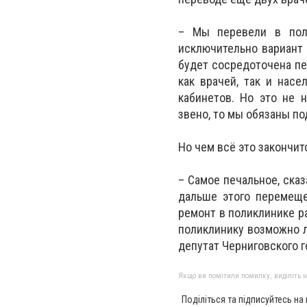
– Мы перевели в поли
исключительно вариант
будет сосредоточена п
как врачей, так и насе
кабинетов. Но это не 
звено, то мы обязаны по
Но чем всё это закончитс
– Самое печальное, сказ
дальше этого перемеще
ремонт в поликлинике р
поликлинику возможно л
депутат Черниговского г
Якщо ви помітили помилку, виділіть нео
Поділіться та підписуйтесь на