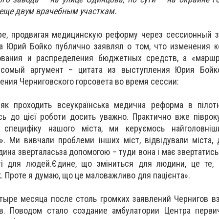
 еще двум врачебным участкам.
ре, продвигая медицинскую реформу через сессионный з
ва Юрий Бойко публично заявлял о том, что изменения 
ования и распределения бюджетных средств, а «маршр
есомый аргумент – цитата из выступления Юрия Бойко
ения Черниговского горсовета во время сессии:
 як проходить всеукраїнська медична реформа в пілотн
сь до цієї роботи досить уважно. Практично вже півро
 специфіку нашого міста, ми керуємось найголовні
. Ми вивчали проблеми інших міст, відвідували міста,
дина зверталасьза допомогою – туди вона і має звертатись
ті для людей.Єдине, що зміниться для людини, це те, 
к. Проте я думаю, що це маловажливо для пацієнта».
тыре месяца после столь громких заявлений Чернигов в
в. Поводом стало создание амбулатории Центра перви