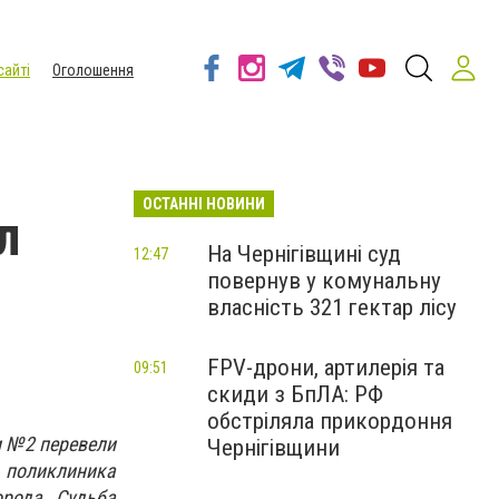
сайті
Оголошення
ОСТАННІ НОВИНИ
л
На Чернігівщині суд
12:47
повернув у комунальну
власність 321 гектар лісу
FPV-дрони, артилерія та
09:51
скиди з БпЛА: РФ
обстріляла прикордоння
и №2 перевели
Чернігівщини
 поликлиника
орода. Судьба