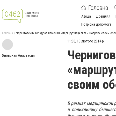
Головна
Афіша
Дозвілля
Потрібна допомога
Головна
Черниговский горздрав изменил «маршрут пациента». Вопреки своим об
11:00, 13 лютого 2014 р.
Чернигов
Яновская Анастасия
«маршрут
своим о
В рамках медицинской 
в поликлинику бывшего
бывшего радиоприборног