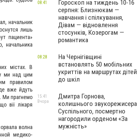
Гороскоп на тиждень 10-16
08:41
серпня: Близнюкам —
навчання і спілкування,
ал, начальник
Дівам — відновлення
коснутся лишь
стосунків, Козерогам —
ут пациента»
романтика
, начальника
На Чернігівщині
08:28
встановлять 50 мобільних
их містах. В
укриттів на маршрутах дітей
ку ми над цим
до шкіл
шим правилом
 де вже йдуть
Дмитра Горнова,
. Ми прагнемо
15:41
Вчора
колишнього звукорежисера
що вїї лікаря
Суспільного, посмертно
нагородили орденом «За
мужність»
зорвала волна
чной медико-