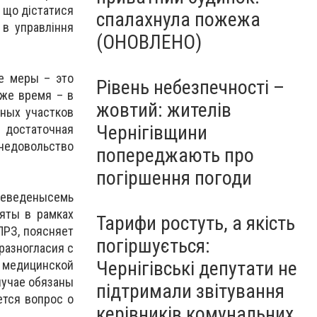
, що дістатися
спалахнула пожежа
 в управління
(ОНОВЛЕНО)
ие меры – это
Рівень небезпечності –
же время – в
жовтий: жителів
ных участков
Чернігівщини
 достаточная
 недовольство
попереджають про
погіршення погоди
реведенысемь
няты в рамках
Тарифи ростуть, а якість
ПРЗ, поясняет
погіршується:
разногласия с
Чернігівські депутати не
й медицинской
лучае обязаны
підтримали звітування
ется вопрос о
керівників комунальних