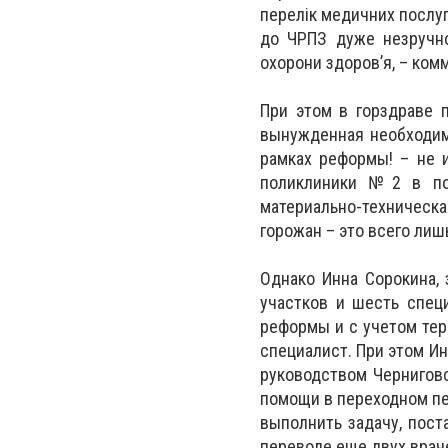
перелік медичних послуг
до ЧРПЗ дуже незручно
охорони здоров’я, – ком
При этом в горздраве 
вынужденная необходим
рамках реформы! – не 
поликлиники №2 в пол
материально-техническа
горожан – это всего лиш
Однако Инна Сорокина,
участков и шесть спец
реформы и с учетом тер
специалист. При этом Ин
руководством Чернигов
помощи в переходном пе
выполнить задачу, пост
переводе еще двух врач