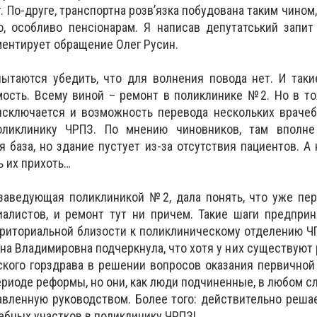
. По-друге, транспортна розв’язка побудована таким чином
, особливо пенсіонарам. Я написав депутатський запит
ментирует обращение Олег Русин.
пытаются убедить, что для волнения повода нет. И так
ость. Всему виной – ремонт в поликлинике №2. Но в то
исключается и возможность перевода нескольких врачеб
иклинику ЧРПЗ. По мнению чиновников, там вполне
я база, но здание пустует из-за отсутствия пациентов. А
ь их прихоть…
 заведующая поликлиникой №2, дала понять, что уже пе
иалистов, и ремонт тут ни причем. Такие шаги предпри
риториальной близости к поликлиническому отделению Ч
на Владимировна подчеркнула, что хотя у них существуют 
ского горздрава в решении вопросов оказания первично
риоде реформы, но они, как люди подчиненные, в любом с
авленную руководством. Более того: действительно реша
ебных участков в поликлинику ЧРПЗ!