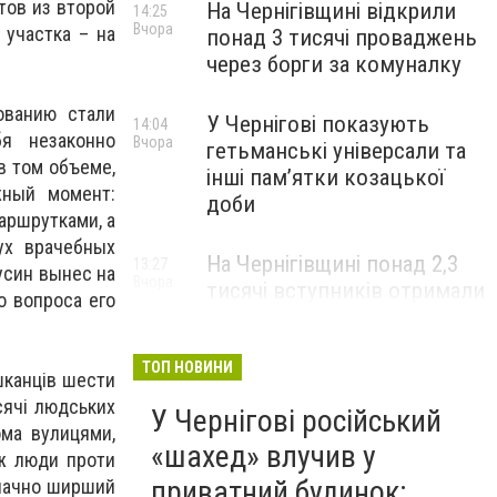
тов из второй
На Чернігівщині відкрили
14:25
Вчора
 участка – на
понад 3 тисячі проваджень
через борги за комуналку
ованию стали
У Чернігові показують
14:04
я незаконно
Вчора
гетьманські універсали та
в том объеме,
інші пам’ятки козацької
ный момент:
доби
аршрутками, а
ух врачебных
На Чернігівщині понад 2,3
13:27
усин вынес на
Вчора
тисячі вступників отримали
о вопроса его
рекомендації до
зарахування
ТОП НОВИНИ
ешканців шести
сячі людських
У Чернігові російський
ома вулицями,
«шахед» влучив у
 ж люди проти
приватний будинок:
значно ширший