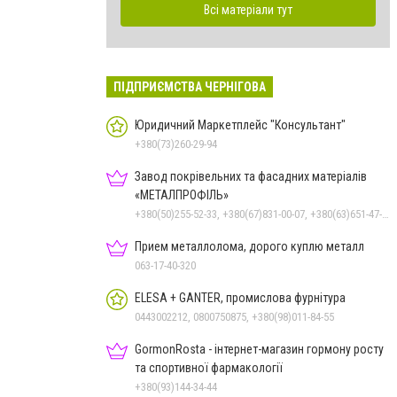
Всі матеріали тут
ПІДПРИЄМСТВА ЧЕРНІГОВА
Юридичний Маркетплейс "Консультант"
+380(73)260-29-94
Завод покрівельних та фасадних матеріалів
«МЕТАЛПРОФІЛЬ»
+380(50)255-52-33, +380(67)831-00-07, +380(63)651-47-33
Прием металлолома, дорого куплю металл
063-17-40-320
ELESA + GANTER, промислова фурнітура
0443002212, 0800750875, +380(98)011-84-55
GormonRosta - інтернет-магазин гормону росту
та спортивної фармакології
+380(93)144-34-44