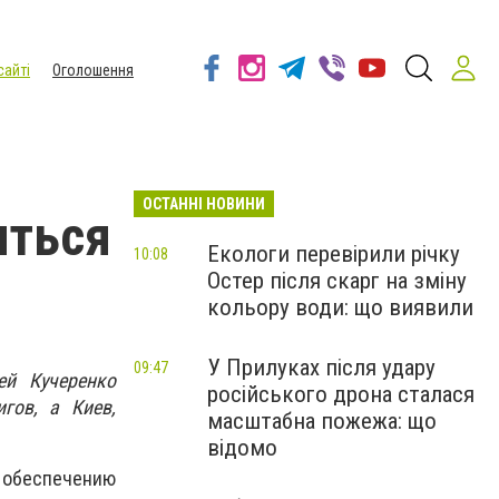
сайті
Оголошення
ОСТАННІ НОВИНИ
иться
Екологи перевірили річку
10:08
Остер після скарг на зміну
кольору води: що виявили
У Прилуках після удару
09:47
ей Кучеренко
російського дрона сталася
гов, а Киев,
масштабна пожежа: що
відомо
 обеспечению