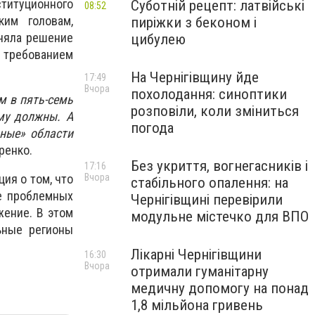
ституционного
Суботній рецепт: латвійські
08:52
ким головам,
пиріжки з беконом і
иняла решение
цибулею
требованием
На Чернігівщину йде
17:49
Вчора
похолодання: синоптики
м в пять-семь
розповіли, коли зміниться
му должны. А
погода
ьные» области
ренко.
Без укриття, вогнегасників і
17:16
ия о том, что
Вчора
стабільного опалення: на
ее проблемных
Чернігівщині перевірили
жение. В этом
модульне містечко для ВПО
ьные регионы
Лікарні Чернігівщини
16:30
Вчора
отримали гуманітарну
медичну допомогу на понад
1,8 мільйона гривень