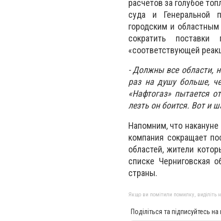
расчетов за голубое то
суда и Генеральной п
городским и областным
сократить поставки 
«соответствующей реакц
- Должны все области, н
раз на душу больше, ч
«Нафтогаз» пытается от
лезть он боится. Вот и 
Напомним, что накануне
компания сокращает по
областей, жители котор
списке Черниговская о
страны.
Якщо ви помітили помилку, виділіть нео
Поділіться та підписуйтесь на