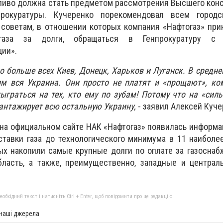
пливо должна стать предметом рассмотрения Высшего кон
рокуратуры. Кучеренко порекомендовал всем городс
 советам, в отношении которых компания «Нафтогаз» пр
газа за долги, обращаться в Генпрокуратуру с 
ии».
о больше всех Киев, Донецк, Харьков и Луганск. В средне
ем вся Украина. Они просто не платят и «прощают», ко
ыграться на тех, кто ему по зубам! Потому что на «сил
шантажирует всю остальную Украину,
- заявил Алексей Куче
 на официальном сайте НАК «Нафтогаз» появилась информац
ставки газа до технологического минимума в 11 наибол
ых накопили самые крупные долги по оплате за газоснаб
бласть, а также, преимущественно, западные и централ
бхідний текст і натисніть Ctrl + Enter, щоб повідомити про це редакцію
 наші джерела