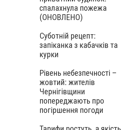
спалахнула пожежа
(ОНОВЛЕНО)
Суботній рецепт:
запіканка з кабачків та
курки
Рівень небезпечності –
жовтий: жителів
Чернігівщини
попереджають про
погіршення погоди
Тарифи ростуть, а якість