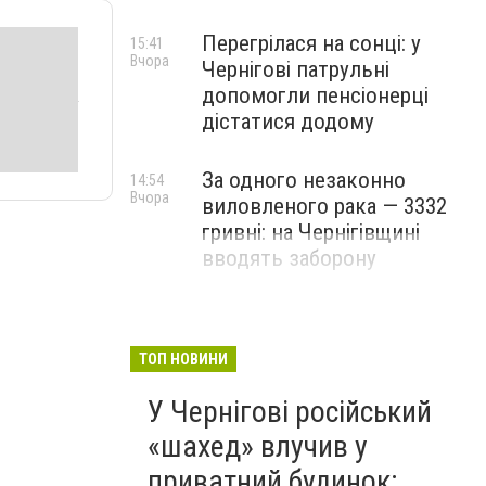
Перегрілася на сонці: у
15:41
Вчора
Чернігові патрульні
допомогли пенсіонерці
дістатися додому
За одного незаконно
14:54
Вчора
виловленого рака — 3332
гривні: на Чернігівщині
вводять заборону
ТОП НОВИНИ
У Чернігові російський
«шахед» влучив у
приватний будинок: