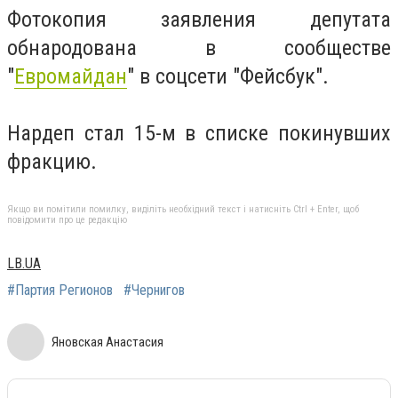
Фотокопия заявления депутата
обнародована в сообществе
"
Евромайдан
" в соцсети "Фейсбук".
Нардеп стал 15-м в списке покинувших
фракцию.
Якщо ви помітили помилку, виділіть необхідний текст і натисніть Ctrl + Enter, щоб
повідомити про це редакцію
LB.UA
#Партия Регионов
#Чернигов
Яновская Анастасия