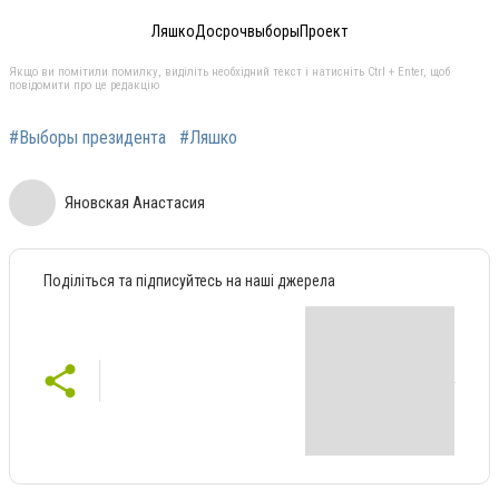
ЛяшкоДосрочвыборыПроект
Якщо ви помітили помилку, виділіть необхідний текст і натисніть Ctrl + Enter, щоб
повідомити про це редакцію
#Выборы президента
#Ляшко
Яновская Анастасия
Поділіться та підписуйтесь на наші джерела