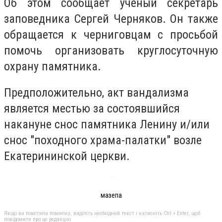
Об этом сообщает ученый секретарь
заповедника Сергей Черняков. Он также
обращается к черниговцам с просьбой
помочь организовать круглосуточную
охрану памятника.
Предположительно, акт вандализма
является местью за состоявшийся
накануне снос памятника Ленину и/или
снос "походного храма-палатки" возле
Екатерининской церкви.
мазепа
Якщо ви помітили помилку, виділіть необхідний текст і натисніть Ctrl + Enter, щоб
повідомити про це редакцію