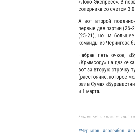
«Локо-Экспресс». В пер
соперника со счетом 3:0 
А вот второй поедино
первые две партии (26-2
(25-21), но на больше
команды из Чернигова бы
Набрав пять очков, «Б
«Крымсоду» на два очка
вот за вторую строчку т
(расстояние, которое м
раз в Сумах «Буревестни
и 1 марта.
Якщо ви помітили помилку, виділіть нео
#Чернигов
#волейбол
#по