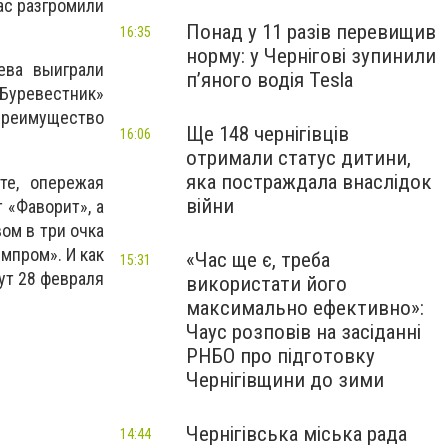
ас разгромили
Понад у 11 разів перевищив
16:35
норму: у Чернігові зупинили
ева выиграли
пʼяного водія Tesla
 «Буревестник»
преимущество
Ще 148 чернігівців
16:06
отримали статус дитини,
яка постраждала внаслідок
те, опережая
війни
 «Фаворит», а
ом в три очка
мпром». И как
«Час ще є, треба
15:31
ут 28 февраля
використати його
максимально ефективно»:
Чаус розповів на засіданні
РНБО про підготовку
Чернігівщини до зими
Чернігівська міська рада
14:44