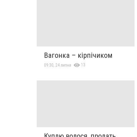
Вагонка – кірпічиком
13
09:30, 24 липня
Куплю волося, продать