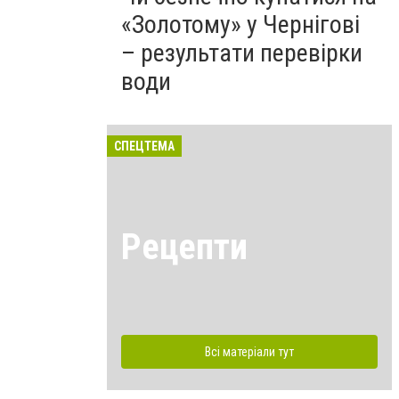
«Золотому» у Чернігові
– результати перевірки
води
СПЕЦТЕМА
Рецепти
Всі матеріали тут