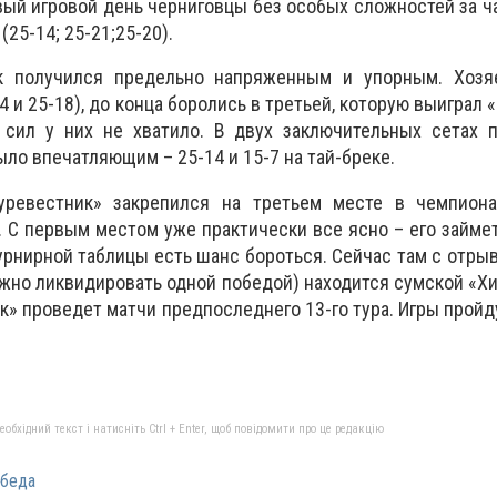
вый игровой день черниговцы без особых сложностей за ч
(25-14; 25-21;25-20).
к получился предельно напряженным и упорным. Хозя
4 и 25-18), до конца боролись в третьей, которую выиграл
е сил у них не хватило. В двух заключительных сетах 
ло впечатляющим – 25-14 и 15-7 на тай-бреке.
уревестник» закрепился на третьем месте в чемпиона
. С первым местом уже практически все ясно – его займет
урнирной таблицы есть шанс бороться. Сейчас там с отрыв
ожно ликвидировать одной победой) находится сумской «Хи
к» проведет матчи предпоследнего 13-го тура. Игры пройд
бхідний текст і натисніть Ctrl + Enter, щоб повідомити про це редакцію
беда