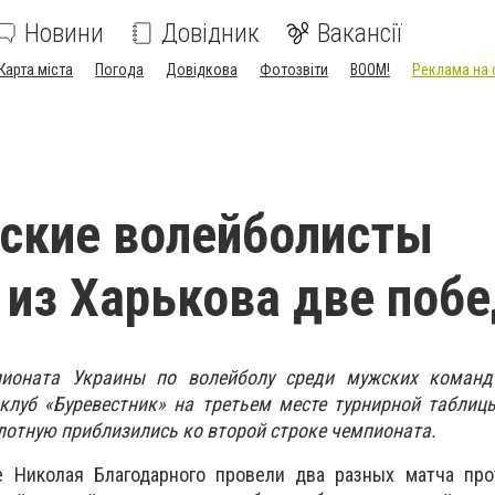
Новини
Довідник
Вакансії
Карта міста
Погода
Довідкова
Фотозвіти
BOOM!
Реклама на 
ские волейболисты
 из Харькова две поб
пионата Украины по волейболу среди мужских команд
клуб «Буревестник» на третьем месте турнирной таблицы
лотную приблизились ко второй строке чемпионата.
 Николая Благодарного провели два разных матча про