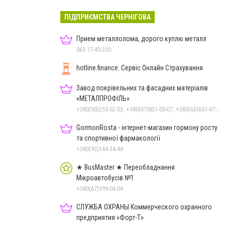
ПІДПРИЄМСТВА ЧЕРНІГОВА
Прием металлолома, дорого куплю металл
063-17-40-320
hotline.finance: Сервіс Онлайн Страхування
Завод покрівельних та фасадних матеріалів
«МЕТАЛПРОФІЛЬ»
+380(50)255-52-33, +380(67)831-00-07, +380(63)651-47-33
GormonRosta - інтернет-магазин гормону росту
та спортивної фармакології
+380(93)144-34-44
★ BusMaster ★ Переобладнання
Мікроавтобусів №1
+380(67)599-04-04
СЛУЖБА ОХРАНЫ Коммерческого охранного
предприятия «Форт-Т»