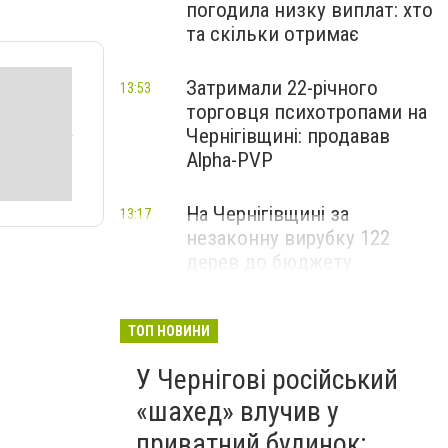
погодила низку виплат: хто
та скільки отримає
Затримали 22-річного
13:53
торговця психотропами на
Чернігівщині: продавав
Alpha-PVP
На Чернігівщині за
13:17
незаконну вирубку 122
дерев до бюджету
сплатили понад 3 млн грн
ТОП НОВИНИ
У Чернігові російський
«шахед» влучив у
приватний будинок: