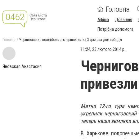
Головна
Афіша
Дозвілля
Потрібна допомога
Головна
Черниговские волейболисты привезли из Харькова две победы
11:24, 23 лютого 2014 р.
Чернигов
Яновская Анастасия
привезли
Матчи 12-го тура чем
укрепили черниговский 
теперь наши земляки вп
В Харькове подопечные