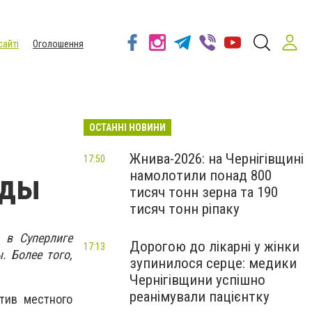
сайті
Оголошення
ОСТАННІ НОВИНИ
Жнива-2026: на Чернігівщині
17:50
намолотили понад 800
еды
тисяч тонн зерна та 190
тисяч тонн ріпаку
 в Суперлиге
Дорогою до лікарні у жінки
17:13
. Более того,
зупинилося серце: медики
Чернігівщини успішно
реанімували пацієнтку
тив местного