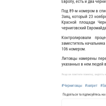
Европу, есть и два черни
Под 89-м номером в спи
Заяц, который 23 ноябр
Красной площади Черн
черниговский Евромайдан
Контролировали проц
заместитель начальника
106 номером.
Литовцы намерены пере
указанных в нем людей 
Якщо ви помітили помилку, виділіть нео
#Черниговцы
#запрет
#Ев
Поділіться та підписуйтесь на