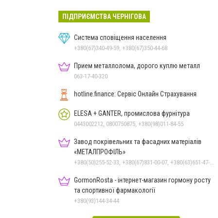
ПІДПРИЄМСТВА ЧЕРНІГОВА
Система сповіщення населення
+380(67)340-49-59, +380(67)350-44-68
Прием металлолома, дорого куплю металл
063-17-40-320
hotline.finance: Сервіс Онлайн Страхування
ELESA + GANTER, промислова фурнітура
0443002212, 0800750875, +380(98)011-84-55
Завод покрівельних та фасадних матеріалів
«МЕТАЛПРОФІЛЬ»
+380(50)255-52-33, +380(67)831-00-07, +380(63)651-47-33
GormonRosta - інтернет-магазин гормону росту
та спортивної фармакології
+380(93)144-34-44