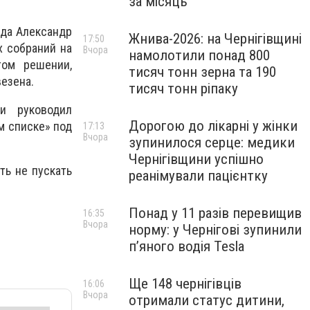
за місяць
уда Александр
Жнива-2026: на Чернігівщині
17:50
х собраний на
Вчора
намолотили понад 800
том решении,
тисяч тонн зерна та 190
везена.
тисяч тонн ріпаку
и руководил
Дорогою до лікарні у жінки
м списке» под
17:13
Вчора
зупинилося серце: медики
Чернігівщини успішно
ь не пускать
реанімували пацієнтку
Понад у 11 разів перевищив
16:35
Вчора
норму: у Чернігові зупинили
пʼяного водія Tesla
Ще 148 чернігівців
16:06
Вчора
отримали статус дитини,