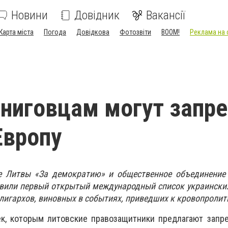
Новини
Довідник
Вакансії
Карта міста
Погода
Довідкова
Фотозвіти
BOOM!
Реклама на 
ниговцам могут запре
Европу
е Литвы «За демократию» и общественное объединение
авили первый открытый международный список украински
олигархов, виновных в событиях, приведших к кровопролит
ек, которым литовские правозащитники предлагают запр