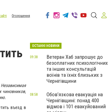
сайті
Оголошення
ОСТАННІ НОВИНИ
тить
Ветеран Хаб запрошує до
09:38
безоплатних психологічних
та інших консультацій
воїнів та їхніх близьких з
Чернігівщини
 Независимая
х чиновников,
Обов’язкова евакуація на
08:58
ию.
Чернігівщині: понад 400
відмов і 101 евакуйований
етить въезд в