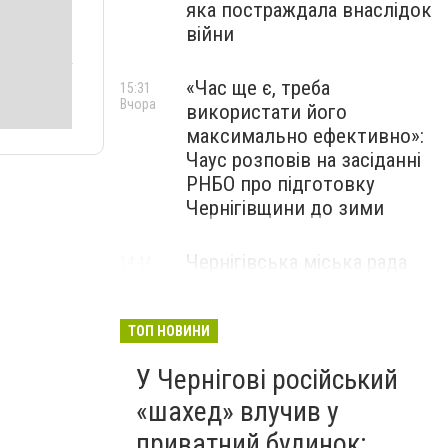
яка постраждала внаслідок
війни
«Час ще є, треба
15:31
Вчора
використати його
максимально ефективно»:
Чаус розповів на засіданні
РНБО про підготовку
Чернігівщини до зими
Чернігівська міська рада
14:44
Вчора
погодила низку виплат: хто
та скільки отримає
ТОП НОВИНИ
У Чернігові російський
«шахед» влучив у
приватний будинок: