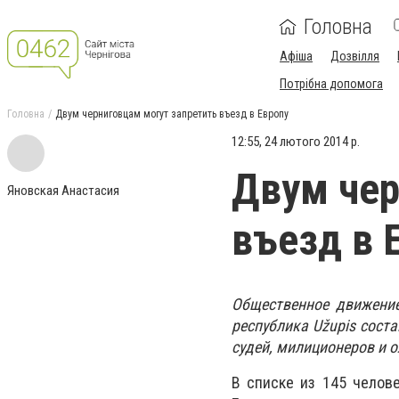
Головна
Афіша
Дозвілля
Потрібна допомога
Головна
Двум черниговцам могут запретить въезд в Европу
12:55, 24 лютого 2014 р.
Двум чер
Яновская Анастасия
въезд в 
Общественное движени
республика Užupis сост
судей, милиционеров и 
В списке из 145 челов