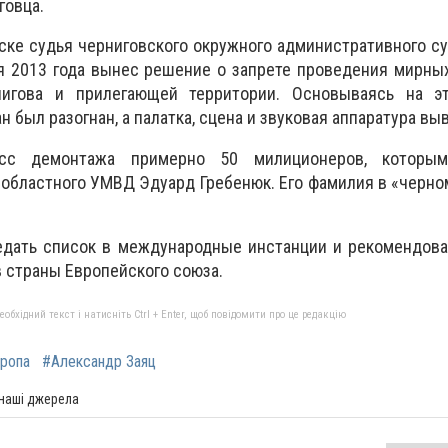
говца.
ске судья черниговского окружного административного с
я 2013 года вынес решение о запрете проведения мирны
игова и прилегающей территории. Основываясь на э
 был разогнан, а палатка, сцена и звуковая аппаратура вы
есс демонтажа примерно 50 милиционеров, которым
 областного УМВД Эдуард Гребенюк. Его фамилия в «черно
дать список в международные инстанции и рекомендоват
в страны Европейского союза.
бхідний текст і натисніть Ctrl + Enter, щоб повідомити про це редакцію
ропа
#Александр Заяц
 наші джерела