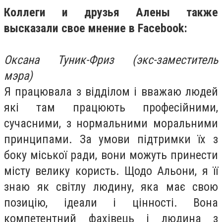
Коллеги и друзья Алены также
высказали свое мнение в Facebook:
Оксана Туник-Фриз (экс-заместитель
мэра)
Я працювала з відділом і вважаю людей
які там працюють професійними,
сучасними, з нормальними моральними
принципами. За умови підтримки їх з
боку міської ради, вони можуть принести
місту велику користь. Щодо Альони, я її
знаю як світлу людину, яка має свою
позицію, ідеали і цінності. Вона
компетентний фахівець і людина з