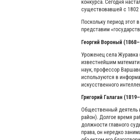
конкурса. Сегодня наста
существовавшей с 1802 
Поскольку период этот в
представим «государстве
Георгий Вороный (1868–
Уроженец села Журавка 
известнейшим математи
наук, профессор Варшавс
используются в информа
искусственного интел
Григорий Галаган (1819–
Общественный деятель и
район). Долгое время ра
должности главного суд
права, он нередко зани
объектом его благотвор