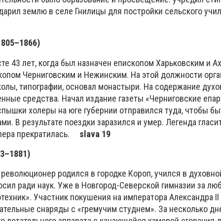
одарил землю в селе Гнилицы для постройки сельского у
1805–1866)
сте 43 лет, когда был назначен епископом Харьковским и А
скопом Черниговским и Нежинским. На этой должности орг
олы, типографии, основал монастыри. На содержание дух
енные средства. Начал издание газеты «Черниговские епа
спышки холеры на юге губернии отправился туда, чтобы бы
. В результате поездки заразился и умер. Легенда гласит
олера прекратилась.
slava 19
53–
1881)
 революционер родился в городке Короп, учился в духовн
осил ради наук. Уже в Новгород-Северской гимназии за лю
техник». Участник покушения на императора Александра II
ательные снаряды с «гремучим студнем». За несколько дн
о летательного аппарата с качающейся камерой сгорания 