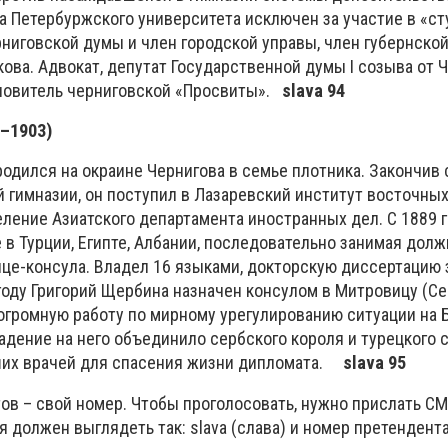
а Петербуржского университета исключен за участие в «с
рниговской думы и член городской управы, член губернско
ова. Адвокат, депутат Государственной думы I созыва от 
новитель черниговской «Просвиты».
slava 94
8–1903)
дился на окраине Чернигова в семье плотника. Закончив 
 гимназии, он поступил в Лазаревский институт восточных
ление Азиатского департамента иностранных дел. С 1889 г
в Турции, Египте, Албании, последовательно занимая долж
ице-консула. Владел 16 языками, докторскую диссертацию
году Григорий Щербина назначен консулом в Митровицу (Се
огромную работу по мирному урегулированию ситуации на Б
адение на него объединило сербского короля и турецкого с
ших врачей для спасения жизни дипломата.
slava 95
ов – свой номер. Чтобы проголосовать, нужно прислать С
 должен выглядеть так: slava (слава) и номер претендента