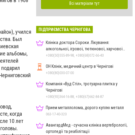
нигов в 1908
Всі матеріали тут
ПІДПРИЄМСТВА ЧЕРНІГОВА
айон), учился
ства. Был
Клініка доктора Сороки. Лікування:
Киевская
алкогольної, ігрової, тютюнової, харчової
ие альбомы,
залежностей, неврозів т
+380(50)555-89-98, +380(68)072-66-40
деятелей
ОН Клінік, медичний центр в Чернігові
 подарил
+380(80)030-07-00
 Черниговский
Компанія «Вуд Стіл», тротуарна плитка у
Чернігові
+380(93)364-16-88, +380(67)662-84-87
овод,
Прием металлолома, дорого куплю металл
сте, когда
063-17-40-320
сле 10 лет
АвангардМед - сучасна клініка вертебрології,
 головы.
ортопедії та реабілітації