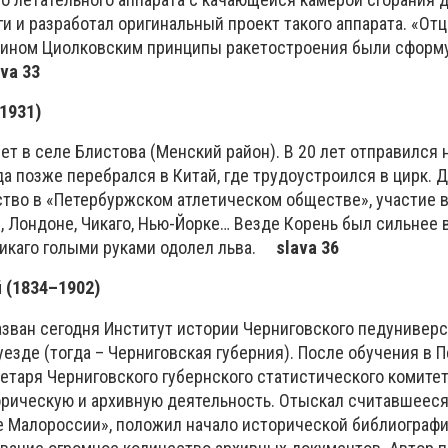
и и разработал оригинальный проект такого аппарата. «От
тином Циолковским принципы ракетостроения были сформ
ava 33
1931)
ет в селе Блистова (Менский район). В 20 лет отправился 
да позже перебрался в Китай, где трудоустроился в цирк. 
ство в «Петербуржском атлетическом обществе», участие 
, Лондоне, Чикаго, Нью-Йорке… Везде Корень был сильнее 
 Чикаго голыми руками одолел льва.
slava 36
 (1834–
1902)
азван сегодня Институт истории Черниговского педуниверс
езде (тогда – Черниговская губерния). После обучения в 
таря Черниговского губернского статистического комитет
рическую и архивную деятельность. Отыскал считавшеес
 Малороссии», положил начало исторической библиографии