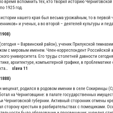
ло время вспомнить тех, кто творил историю Черниговской 
по 1925 год.
 истории нашего края был весьма урожайным, то в первой 
нников» и ученых, а во второй – деятелей культуры и педа
1908)
(сегодня
–
Варвинский район), ученик Прилукской гимназии
ком с мировым именем. Член-корреспондент Российской 
кого университета. Его труды столетней давности сегодня
тике, архитектуре, компьютерной графике, в проблематике
лекта…
slava 11
1888)
 меценат, родился в родовом имении в селе Сокиринцы (
ботал на Черниговщине: в палате государственных имущест
ьи Черниговской губернии. Активный сторонник отмены кр
мал сторону крестьян в разбирательствах с помещиками. О
ительности было образование и просвещение: учредил сти