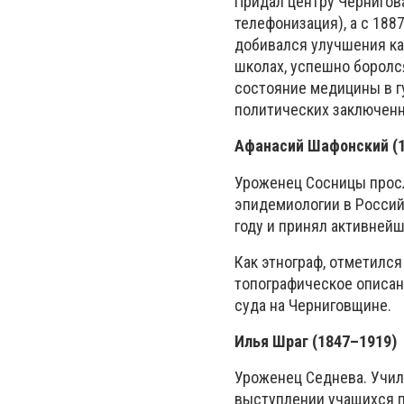
Придал центру Чернигов
телефонизация), а с 188
добивался улучшения ка
школах, успешно боролс
состояние медицины в г
политических заключе
Афанасий Шафонский (
Уроженец Сосницы просл
эпидемиологии в Россий
году и принял активнейш
Как этнограф, отметилс
топографическое описан
суда на Черниговщине
Илья Шраг (1847–
1919)
Уроженец Седнева. Училс
выступлении учащихся п