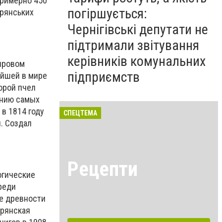
примерно 450
погіршується:
рянських
Чернігівські депутати не
підтримали звітування
керівників комунальних
ировом
підприємств
ейшей в мире
орой пчел
ению самых
в 1814 году
СПЕЦТЕМА
. Создал
Рецепти
огические
реди
ые древности
ерянская