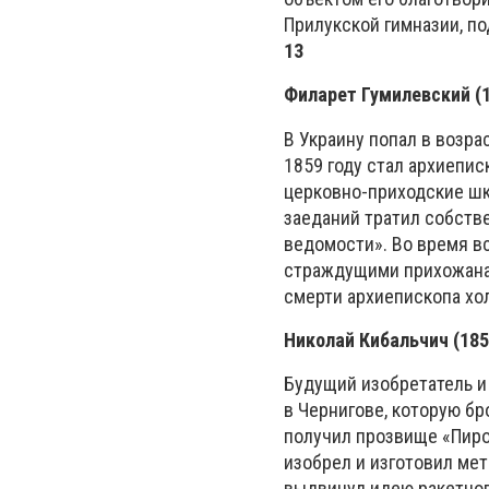
Прилукской гимназии, п
13
Филарет Гумилевский (
В Украину попал в возра
1859 году стал архиепи
церковно-приходские шк
заеданий тратил собств
ведомости». Во время в
страждущими прихожанами
смерти архиепископа х
Николай Кибальчич (18
Будущий изобретатель и
в Чернигове, которую бр
получил прозвище «Пиро
изобрел и изготовил мет
выдвинул идею ракетног