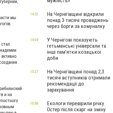
мужність»
губернии,
На Чернігівщині відкрили
14:25
части мы
понад 3 тисячі проваджень
гогов.
через борги за комуналку
У Чернігові показують
14:04
 стал
гетьманські універсали та
академии
інші пам’ятки козацької
 активно
доби
 создания
На Чернігівщині понад 2,3
13:27
тисячі вступників отримали
рекомендації до
Срибнянский
зарахування
в и на
епостного
Екологи перевірили річку
10:08
сновным
Остер після скарг на зміну
пендию в