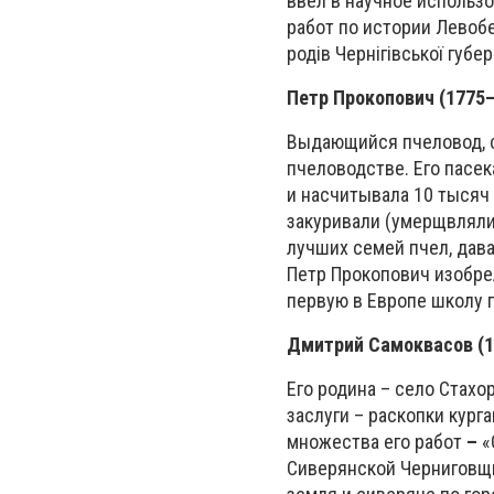
ввел в научное использ
работ по истории Левобе
родів Чернігівської губ
Петр Прокопович (1775
Выдающийся пчеловод, с
пчеловодстве. Его пасе
и насчитывала 10 тысяч
закуривали (умерщвляли
лучших семей пчел, дава
Петр Прокопович изобре
первую в Европе школу
Дмитрий Самоквасов (1
Его родина – село Стах
заслуги – раскопки кург
множества его работ
–
«
Сиверянской Черниговщи