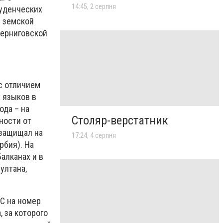
14:45, 2 серпня
туденческих
й земской
Черниговской
с отличием
 языков в
ода – на
Столяр-верстатник
ности от
 защищал на
17:24, 4 серпня
рбия). На
алканах и в
ултана,
МС на номер
, за которого