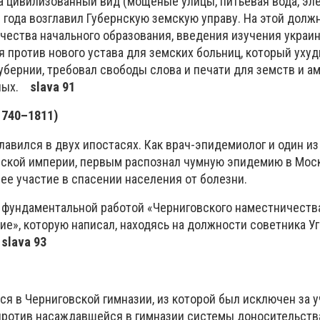
а цивилизованный вид (мощеные улицы, питьевая вода, эл
7 года возглавил Губернскую земскую управу. На этой долж
чества начального образования, введения изучения украин
я против нового устава для земских больниц, который уху
убернии, требовал свободы слова и печати для земств и а
нных.
slava 9
1
1740–1811)
авился в двух ипостасях. Как врач-эпидемиолог и один из
ской империи, первым распознал чумную эпидемию в Моск
ее участие в спасении населения от болезни.
я фундаментальной работой «Черниговского наместничеств
ие», которую написал, находясь на должности советника У
.
slava 93
я в Черниговской гимназии, из которой был исключен за у
ротив насаждавшейся в гимназии системы доносительства