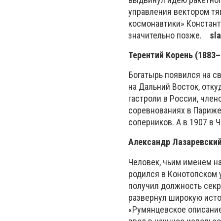
управления вектором тяг
космонавтики» Констан
значительно позже.
sl
Терентий Корень (1883–
Богатырь появился на св
на Дальний Восток, отку
гастроли в России, член
соревнованиях в Париже
соперников. А в 1907 в
Александр Лазаревский
Человек, чьим именем н
родился в Конотопском у
получил должность секре
развернул широкую исто
«Румянцевское описание