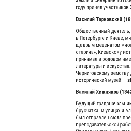
земля и сиверяне по го
году принял участников
Василий Тарновский (1
Общественный деятель, м
в Петербурге и Киеве, 
щедрым меценатом многи
старина», Киевскому ис
принимал в родовом име
литературы и искусства
Черниговскому земству 
исторический музей.
s
Василий Хижняков (184
Будущий градоначальник
брусчатка на улицах и э
был отправлен сюда пре
преподавательской рабо