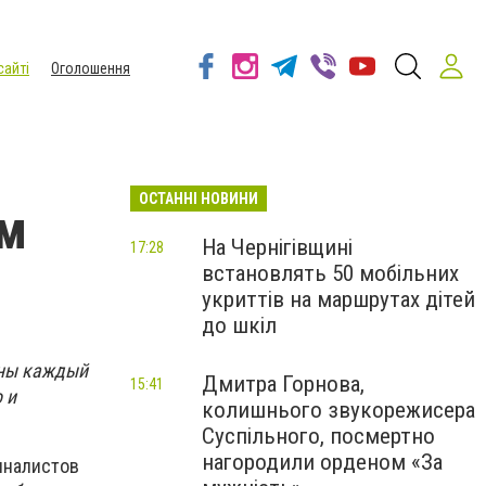
сайті
Оголошення
ОСТАННІ НОВИНИ
ем
На Чернігівщині
17:28
встановлять 50 мобільних
укриттів на маршрутах дітей
до шкіл
сны каждый
Дмитра Горнова,
15:41
 и
колишнього звукорежисера
Суспільного, посмертно
нагородили орденом «За
иналистов