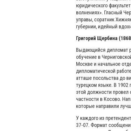
юридического факультет
волнениях». Гласный Че
управы, соратник Хижняк
губернии, идейный вдох
Григорий Щербина (186
Выдающийся дипломат ро
обучение в Черниговской
Москве и начальное отде
дипломатической работе 
атташе посольства до в
турецком языке. В 1902 
этой должности провел 
частности в Косово. Нап
которые направили луч
У каждого из претендент
37-07. Формат сообщения