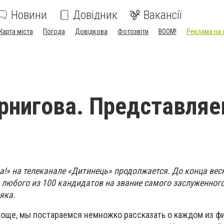
Новини
Довідник
Вакансії
Карта міста
Погода
Довідкова
Фотозвіти
BOOM!
Реклама на 
рнигова. Представля
а!» на телеканале «Дитинець» продолжается. До конца ве
 любого из 100 кандидатов на звание самого заслуженного
яка.
още, мы постараемся немножко рассказать о каждом из ф