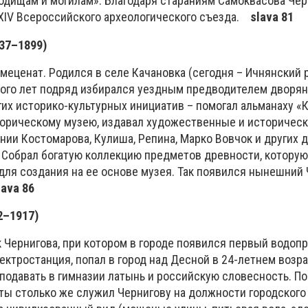
родищам и могилам». Благодаря стараниям Самоквасова Чер
 XIV Всероссийского археологического съезда.
slava 81
837–
1899)
еценат. Родился в селе Качановка (сегодня – Ичнянский р
много лет подряд избирался уездным предводителем дворян
х историко-культурных инициатив – помогал альманаху «
торическому музею, издавал художественные и историческ
нии Костомарова, Кулиша, Репина, Марко Вовчок и других 
. Собрал богатую коллекцию предметов древности, которую
для создания на ее основе музея. Так появился нынешний
lava 86
2–
1917)
 Чернигова, при котором в городе появился первый водопр
лектростанция, попал в город над Десной в 24-летнем возра
подавать в гимназии латынь и российскую словесность. По
ты столько же служил Чернигову на должности городского