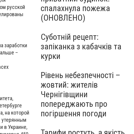
спалахнула пожежа
цом русской
улированы
(ОНОВЛЕНО)
Суботній рецепт:
запіканка з кабачків та
на заработки
Дальше –
курки
в
всех
Рівень небезпечності –
жовтий: жителів
Чернігівщини
итета,
попереджають про
Петербурге
погіршення погоди
а, на которой
я утерянным
 в Украине,
Тарифи ростуть, а якість