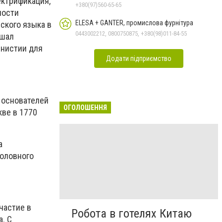
ектрификация,
+380(97)560-65-65
ности
ELESA + GANTER, промислова фурнітура
ского языка в
0443002212, 0800750875, +380(98)011-84-55
дшал
мнистии для
Додати підприємство
 основателей
ОГОЛОШЕННЯ
ве в 1770
а
головного
частие в
Робота в готелях Китаю
. С