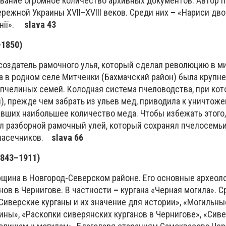
ование огромное количество архивных документов. Автор 
режной Украины XVII–XVIII веков. Среди них
–
«Нариси дво
ернії».
slava 43
–1850)
оздатель рамочного улья, который сделал революцию в м
ка в родном селе Митченки (Бахмачский район) была крупн
 пчелиных семей. Колодная система пчеловодства, при кот
), прежде чем забрать из ульев мед, приводила к уничтож
вших наибольшее количество меда. Чтобы избежать этого, 
л разборной рамочный улей, который сохранял пчелосемьи
 пасечников.
slava 66
843–1911)
орщина в Новгород-Северском районе. Его основные археол
анов в Чернигове. В частности
–
кургана «Черная могила». С
Сиверские курганы и их значение для истории», «Могильн
ны», «Раскопки сиверянских курганов в Чернигове», «Сив