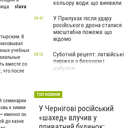
кольору води: що виявили
чилища.
slava
У Прилуках після удару
09:47
російського дрона сталася
масштабна пожежа: що
хтырским. В
відомо
анизовывал
овных учебных
Суботній рецепт: латвійські
08:52
рхиальные
пиріжки з беконом і
ть вместе со
цибулею
, что после
ТОП НОВИНИ
ой семинарии
У Чернігові російський
бовь к химии
–
именно он
«шахед» влучив у
ей до казни
приватний будинок:
для