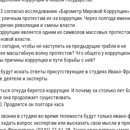
13 согласно исследованию «Барометр Мировой Коррупции»
к уличным протестам из-за коррупции. Через полгода имен
причин революции и смены власти .
коррупции является одним из символов массовых протесто
 новой власти.
 сегодня, чтобы не наступить на предыдущие грабли и не
ее масштабную волну протестов? Что общего у коррупцио
вы причины коррупции и пути борьбы с ней?
ы будут искать ответы присутствующие в студиях Ивано-Фр
 деятели и эксперты.
ься откуда берется коррупция. И почему за столько лет б
е она продолжает существовать.
0. Продлится он полтора часа.
 звонки в студию во время телемоста будут только ивано-
о задать вопрос экспертам или высказать свои мысли в пр
ано-Франковске: (0342) 77-61-28. Также свои вопросы мож