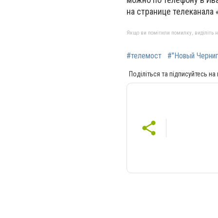
на странице телеканала 
Якщо ви помітили помилку, виділіть нео
#телемост
#"Новый Черниг
Поділіться та підписуйтесь на