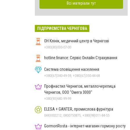
Всі матеріали тут
ПІДПРИЄМСТВА ЧЕРНІГОВА
ОН Клінік, медичний центр в Чернігові
+380(80)030-07-00
hotline.finance: Сервіс Онлайн Страхування
Система сповіщення населення
+380(67)340-49-59, +380(67)350-44-68
Профнастил Чернигов, металлочерепица
Чернигов, ООО "Омега 3000"
+380(93)682-99-99
ELESA + GANTER, промислова фурнітура
0443002212, 0800750875, +380(98)011-84-55
GormonRosta - інтернет-магазин гормону росту