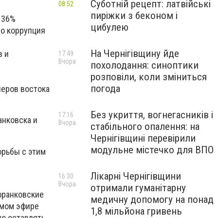
Суботній рецепт: латвійські
08:52
пиріжки з беконом і
 36%
цибулею
но коррупция
На Чернігівщину йде
в и
17:49
Вчора
похолодання: синоптики
розповіли, коли зміниться
погода
неров востока
Без укриття, вогнегасників і
17:16
анковска и
Вчора
стабільного опалення: на
Чернігівщині перевірили
модульне містечко для ВПО
орьбы с этим
Лікарні Чернігівщини
16:30
Вчора
отримали гуманітарну
франковские
медичну допомогу на понад
ямом эфире
1,8 мільйона гривень
но оставлять