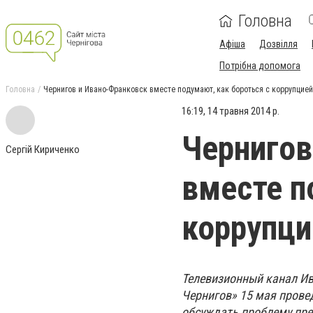
Головна
Афіша
Дозвілля
Потрібна допомога
Головна
Чернигов и Ивано-Франковск вместе подумают, как бороться с коррупцией
16:19, 14 травня 2014 р.
Чернигов
Сергій Кириченко
вместе п
коррупци
Телевизионный канал Ив
Чернигов» 15 мая прове
обсуждать проблему пре