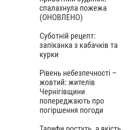
спалахнула пожежа
(ОНОВЛЕНО)
Суботній рецепт:
запіканка з кабачків та
курки
Рівень небезпечності –
жовтий: жителів
Чернігівщини
попереджають про
погіршення погоди
Тарифи ростуть, а якість