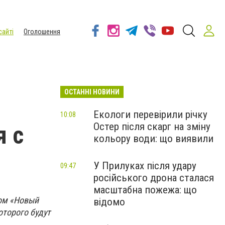
сайті
Оголошення
ОСТАННІ НОВИНИ
Екологи перевірили річку
10:08
Остер після скарг на зміну
я с
кольору води: що виявили
У Прилуках після удару
09:47
російського дрона сталася
масштабна пожежа: що
вом «Новый
відомо
оторого будут