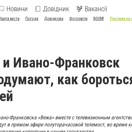
Новини
Довідник
Вакансії
Карта міста
Погода
Довідкова
Фотозвіти
BOOM!
Реклама на 
 и Ивано-Франковск
одумают, как боротьс
ей
ано-Франковска «Вежа» вместе с телевизионным агентст
дут в прямом эфире полуторачасовой телемост, во время к
одоления коррупции в нашем государстве.