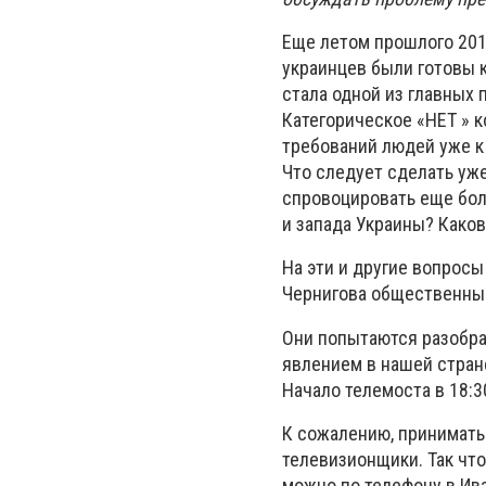
Еще летом прошлого 20
украинцев были готовы 
стала одной из главных 
Категорическое «НЕТ » 
требований людей уже к
Что следует сделать уже
спровоцировать еще бол
и запада Украины? Како
На эти и другие вопрос
Чернигова общественные
Они попытаются разобрат
явлением в нашей стран
Начало телемоста в 18:3
К сожалению, принимать
телевизионщики. Так чт
можно по телефону в Ив