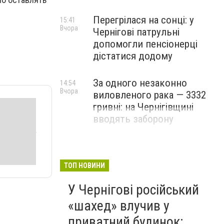
Перегрілася на сонці: у
15:41
Вчора
Чернігові патрульні
допомогли пенсіонерці
дістатися додому
За одного незаконно
14:54
Вчора
виловленого рака — 3332
гривні: на Чернігівщині
вводять заборону
ТОП НОВИНИ
У Чернігові російський
«шахед» влучив у
приватний будинок: