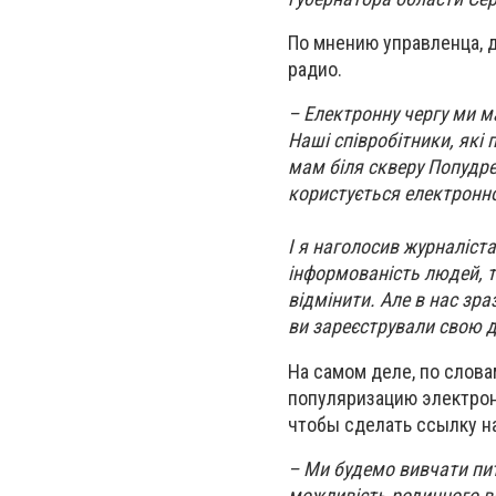
По мнению управленца, 
радио.
– Електронну чергу ми м
Наші співробітники, які
мам біля скверу Попудре
користується електронн
І я наголосив журналіст
інформованість людей, т
відмін
ити. Але в нас зр
ви зареєстрували свою д
На самом деле, по слов
популяризацию электрон
чтобы сделать ссылку на
– Ми будемо вивчати пит
можливість родинного в