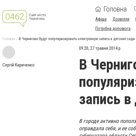
Головна
Афіша
Дозвілля
Потрібна допомога
Головна
В Чернигове будут популяризировать электронную запись в детские сады
09:20, 27 травня 2014 р.
В Черниг
Сергій Кириченко
популяри
запись в
В городе активно пополз
оправдала себя, и ее с
губернатора области Се