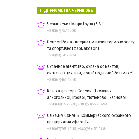
ПІДПРИЄМСТВА ЧЕРНІГОВА
Чернігівська Медіа Група ( ЧМГ )
+380(67)757-07-30
GormonRosta - інтернет-магазин гормону росту
та спортивної фармакології
+380(93)144-34-44
Охранное агентство, охрана объектов,
сигнализация, ввидеонаблюдение "Реламакс"
+380(67)461-17-70
Клініка доктора Сороки. Лікування:
алкогольної, ігрової, тютюнової, харчової
залежностей, неврозів т
+380(68)072-66-40, +380(50)555-89-98
СЛУЖБА ОХРАНЫ Коммерческого охранного
предприятия «Форт-Т»
+380(67)763-69-15, +380(93)455-59-84