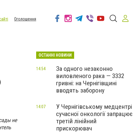
сайті
Оголошення
ОСТАННІ НОВИНИ
За одного незаконно
14:54
виловленого рака — 3332
ю
гривні: на Чернігівщині
вводять заборону
У Чернігівському медцентрі
14:07
сучасної онкології запрацює
 сады не
третій лінійний
итель
прискорювач