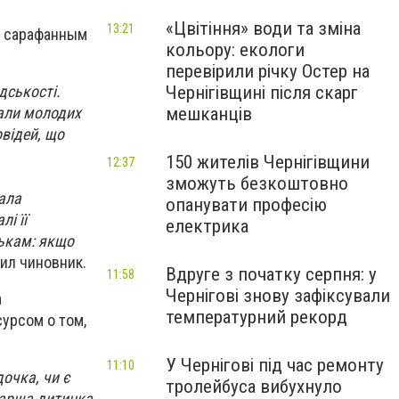
«Цвітіння» води та зміна
13:21
и сарафанным
кольору: екологи
перевірили річку Остер на
Чернігівщині після скарг
дськості.
мешканців
вали молодих
ов
ідей, що
150 жителів Чернігівщини
12:37
зможуть безкоштовно
ала
опанувати професію
і її
електрика
тькам: якщо
ил чиновник.
Вдруге з початку серпня: у
11:58
Чернігові знову зафіксували
а
температурний рекорд
урсом о том,
У Чернігові під час ремонту
11:10
очка, чи є
тролейбуса вибухнуло
тарша дитинка