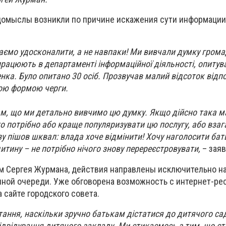
домыслы возникли по причине искажения сути информаци
аємо удосконалити, а не навпаки! Ми вивчали думку грома
 працюють в департаменті інформаційної діяльності, опиту
нка. Було опитано 30 осіб. Прозвучав малий відсоток відп
ою формою черги.
ам, що ми детально вивчимо цю думку. Якщо дійсно така м
о потрібно або краще популяризувати цю послугу, або взагал
азу пішов шквал: влада хоче відмінити! Хочу наголосити ба
итину – не потрібно нічого знову перереєстровувати,
– заяв
ам Сергея Журмана, действия направлены исключительно н
ной очереди. Уже обговорена возможность с интернет-рес
 сайте городского совета.
ання, наскільки зручно батькам дістатися до дитячого сад
ідвідування дитячого закладу. Ми стикаємось з тим, що с