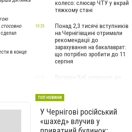
колесо: слюсар ЧТУ у вкрай
тяжкому стані
огою
Понад 2,3 тисячі вступників
 стосовно
10:25
на Чернігівщині отримали
 сделал
рекомендації до
зарахування на бакалаврат:
сти в конце
що потрібно зробити до 11
серпня
Ветеран Хаб запрошує до
09:38
безоплатних психологічних
та інших консультацій
воїнів та їхніх близьких з
ТОП НОВИНИ
Чернігівщини
У Чернігові російський
«шахед» влучив у
приватний будинок: