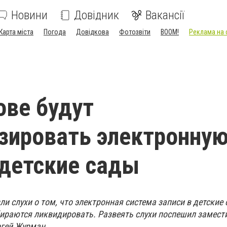
Новини
Довідник
Вакансії
Карта міста
Погода
Довідкова
Фотозвіти
BOOM!
Реклама на 
ове будут
зировать электронну
 детские сады
ли слухи о том, что электронная система записи в детские
обираются ликвидировать. Развеять слухи поспешил замест
ргей Журман.