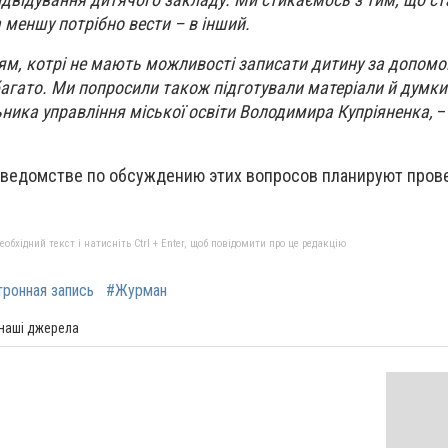
 меншу потрібно вести – в інший.
’ям, котрі не мають можливості записати дитину за допом
багато. Ми попросили також підготували матеріали й думки
ика управління міської освіти Володимира Купріяненка,
–
ведомстве по обсуждению этих вопросов планируют прове
бхідний текст і натисніть Ctrl + Enter, щоб повідомити про це редакцію
ронная запись
#Журман
 наші джерела