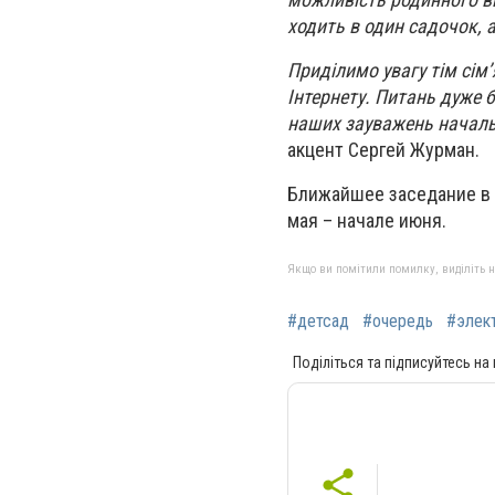
ходить в один садочок, а
Приділимо увагу тім сім
Інтернету. Питань дуже 
наших зауважень начальн
акцент Сергей Журман.
Ближайшее заседание в 
мая – начале июня.
Якщо ви помітили помилку, виділіть нео
#детсад
#очередь
#элект
Поділіться та підписуйтесь на