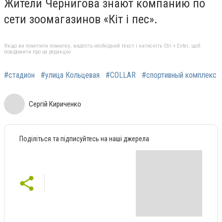
Жители Чернигова знают компанию по
сети зоомагазинов «Кіт і пес».
Якщо ви помітили помилку, виділіть необхідний текст і натисніть Ctrl + Enter, щоб
повідомити про це редакцію
#стадион
#улица Кольцевая
#COLLAR
#спортивный комплекс
Сергій Кириченко
Поділіться та підписуйтесь на наші джерела