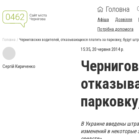
Головна
Афіша
Дозвілля
Потрібна допомога
Головна
Черниговских водителей, отказывающихся платить за парковку, будут шт
15:35, 20 червня 2014 р.
Чернигов
Сергій Кириченко
отказыва
парковку
В Украине введены штра
изменений в некоторые 
средств».