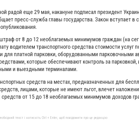
ной радой еще 29 мая, накануне подписал президент Украи
щает пресс-служба главы государства. Закон вступает в с
 опубликования.
штраф от 8 до 12 необлагаемых минимумов граждан (на сег
лату водителем транспортного средства стоимости услуг п
 для платной парковки, оборудованными парковочными а
редствами, которые обеспечивают контроль за парковкой, 
ными и выездными терминалами.
ранспортных средств на местах, предназначенных для бесп
редств, лицами, которые не имеют льгот, влечет наложен
 средств от 15 до 18 необлагаемых минимумов доходов гр
бхідний текст і натисніть Ctrl + Enter, щоб повідомити про це редакцію