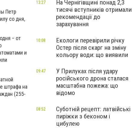
На Чернігівщині понад 2,3
13:27
тисячі вступників отримали
ны Петр
рекомендації до
илу со дня,
зарахування
одня – от
Екологи перевірили річку
10:08
о
Остер після скарг на зміну
втоматами и
кольору води: що виявили
или
У Прилуках після удару
09:47
російського дрона сталася
латной
масштабна пожежа: що
ие штрафа на
відомо
аждан (255-
Суботній рецепт: латвійські
08:52
пиріжки з беконом і
цибулею