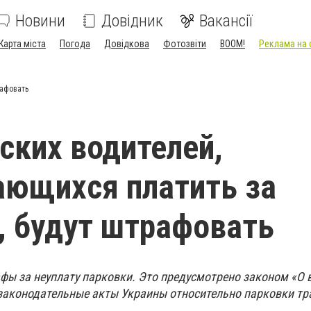
Новини
Довідник
Вакансії
Карта міста
Погода
Довідкова
Фотозвіти
BOOM!
Реклама на 
рафовать
ских водителей,
ющихся платить за
, будут штрафовать
фы за неуплату парковки. Это предусмотрено законом «О 
законодательные акты Украины относительно парковки т