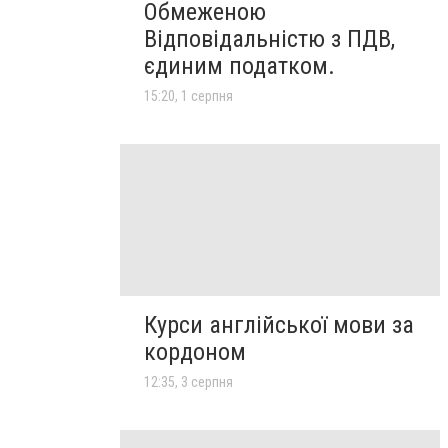
Обмеженою
Відповідальністю з ПДВ,
єдиним податком.
15:20, 1 серпня
Курси англійської мови за
кордоном
12:35, 3 серпня