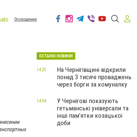
сайті
Оголошення
ОСТАННІ НОВИНИ
На Чернігівщині відкрили
14:25
понад 3 тисячі проваджень
через борги за комуналку
У Чернігові показують
14:04
гетьманські універсали та
інші пам’ятки козацької
внесении
доби
ранспортных