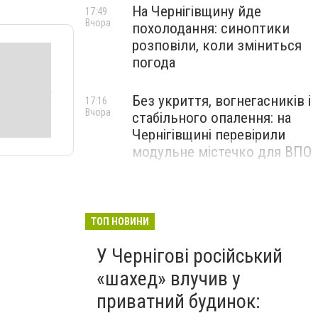
На Чернігівщину йде
17:49
Вчора
похолодання: синоптики
розповіли, коли зміниться
погода
Без укриття, вогнегасників і
17:16
Вчора
стабільного опалення: на
Чернігівщині перевірили
модульне містечко для ВПО
ТОП НОВИНИ
У Чернігові російський
«шахед» влучив у
приватний будинок: