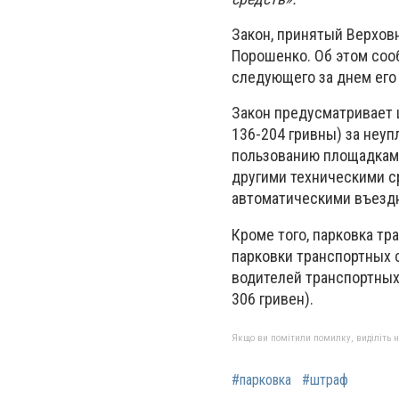
Закон, принятый Верхов
Порошенко. Об этом сооб
следующего за днем его
Закон предусматривает 
136-204 гривны) за неуп
пользованию площадками
другими техническими с
автоматическими въезд
Кроме того, парковка т
парковки транспортных с
водителей транспортных
306 гривен).
Якщо ви помітили помилку, виділіть нео
#парковка
#штраф