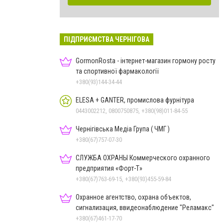
ПІДПРИЄМСТВА ЧЕРНІГОВА
GormonRosta - інтернет-магазин гормону росту
та спортивної фармакології
+380(93)144-34-44
ELESA + GANTER, промислова фурнітура
0443002212, 0800750875, +380(98)011-84-55
Чернігівська Медіа Група ( ЧМГ )
+380(67)757-07-30
СЛУЖБА ОХРАНЫ Коммерческого охранного
предприятия «Форт-Т»
+380(67)763-69-15, +380(93)455-59-84
Охранное агентство, охрана объектов,
сигнализация, ввидеонаблюдение "Реламакс"
+380(67)461-17-70