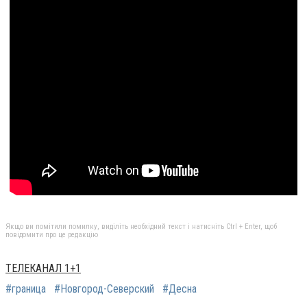
Якщо ви помітили помилку, виділіть необхідний текст і натисніть Ctrl + Enter, щоб
повідомити про це редакцію
ТЕЛЕКАНАЛ 1+1
#граница
#Новгород-Северский
#Десна