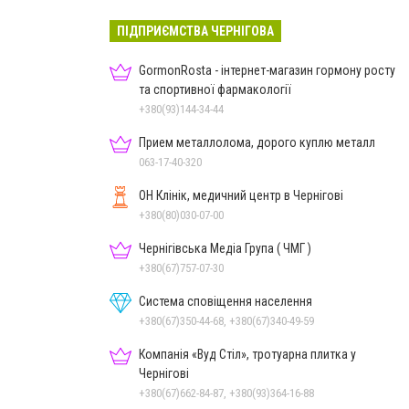
ПІДПРИЄМСТВА ЧЕРНІГОВА
GormonRosta - інтернет-магазин гормону росту
та спортивної фармакології
+380(93)144-34-44
Прием металлолома, дорого куплю металл
063-17-40-320
ОН Клінік, медичний центр в Чернігові
+380(80)030-07-00
Чернігівська Медіа Група ( ЧМГ )
+380(67)757-07-30
Система сповіщення населення
+380(67)350-44-68, +380(67)340-49-59
Компанія «Вуд Стіл», тротуарна плитка у
Чернігові
+380(67)662-84-87, +380(93)364-16-88