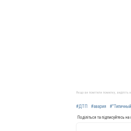
Якщо ви помітили помилку, виділіть нео
#ДТП
#авария
#"Типичный
Поділіться та підписуйтесь на