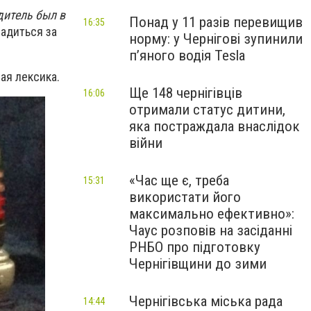
дитель был в
Понад у 11 разів перевищив
16:35
садиться за
норму: у Чернігові зупинили
пʼяного водія Tesla
ая лексика.
Ще 148 чернігівців
16:06
отримали статус дитини,
яка постраждала внаслідок
війни
«Час ще є, треба
15:31
використати його
максимально ефективно»:
Чаус розповів на засіданні
РНБО про підготовку
Чернігівщини до зими
Чернігівська міська рада
14:44