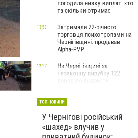
погодила низку виплат: хто
та скільки отримає
Затримали 22-річного
13:53
торговця психотропами на
Чернігівщині: продавав
Alpha-PVP
На Чернігівщині за
13:17
незаконну вирубку 122
дерев до бюджету
сплатили понад 3 млн грн
ТОП НОВИНИ
У Чернігові російський
«шахед» влучив у
приватний будинок: