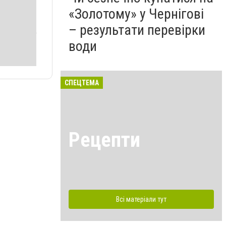
«Золотому» у Чернігові
– результати перевірки
води
СПЕЦТЕМА
Рецепти
Всі матеріали тут