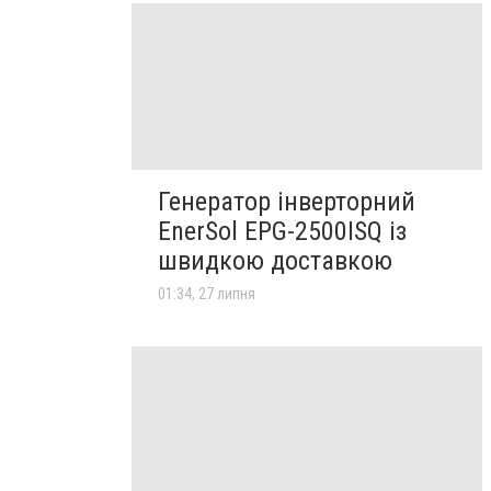
Генератор інверторний
EnerSol EPG-2500ISQ із
швидкою доставкою
01:34, 27 липня