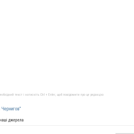
бхідний текст і натисніть Ctrl + Enter, щоб повідомити про це редакцію
 Чернигов"
 наші джерела