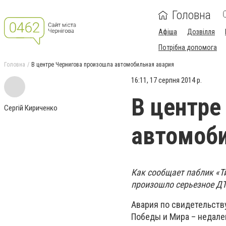
Головна
Афіша
Дозвілля
Потрібна допомога
Головна
В центре Чернигова произошла автомобильная авария
16:11, 17 серпня 2014 р.
В центре
Сергій Кириченко
автомоби
Как сообщает паблик «Т
произошло серьезное ДТ
Авария по свидетельству
Победы и Мира – недалек