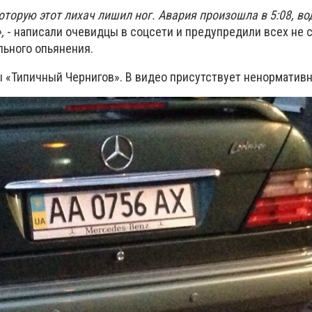
торую этот лихач лишил ног. Авария произошла в 5:08, во
,
- написали очевидцы в соцсети и предупредили всех не 
льного опьянения.
ы «Типичный Чернигов». В видео присутствует ненормативн