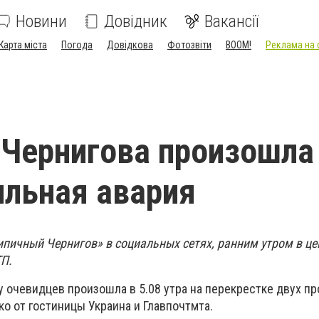
Новини
Довідник
Вакансії
Карта міста
Погода
Довідкова
Фотозвіти
BOOM!
Реклама на 
 Чернигова произошла
льная авария
ипичный Чернигов» в социальных сетях, ранним утром в це
П.
 очевидцев произошла в 5.08 утра на перекрестке двух пр
о от гостиницы Украина и Главпочтмта.