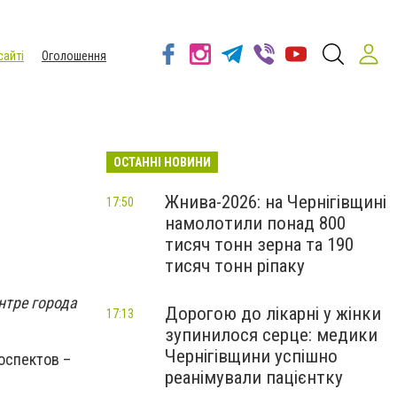
сайті
Оголошення
ОСТАННІ НОВИНИ
Жнива-2026: на Чернігівщині
17:50
намолотили понад 800
тисяч тонн зерна та 190
тисяч тонн ріпаку
нтре города
Дорогою до лікарні у жінки
17:13
зупинилося серце: медики
Чернігівщини успішно
оспектов –
реанімували пацієнтку