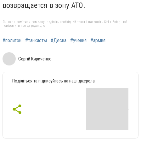
возвращается в зону АТО.
Якщо ви помітили помилку, виділіть необхідний текст і натисніть Ctrl + Enter, щоб
повідомити про це редакцію
#полигон
#танкисты
#Десна
#учения
#армия
Сергій Кириченко
Поділіться та підписуйтесь на наші джерела