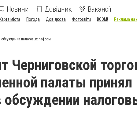
Новини
Довідник
Вакансії
Карта міста
Погода
Довідкова
Фотозвіти
BOOM!
Реклама на 
в обсуждении налоговых реформ
т Черниговской торго
енной палаты принял
в обсуждении налогов