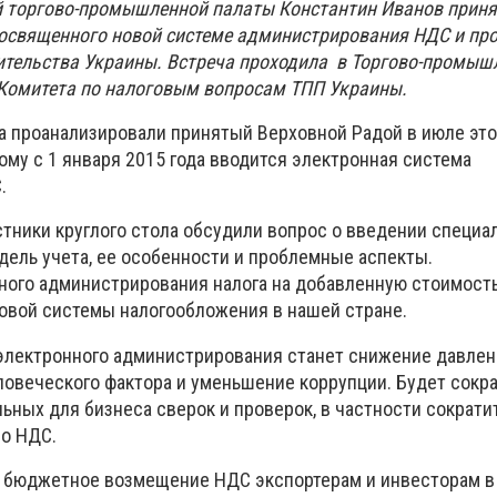
 торгово-промышленной палаты Константин Иванов принял
 посвященного новой системе администрирования НДС и пр
тельства Украины. Встреча проходила в Торгово-промыш
Комитета по налоговым вопросам ТПП Украины.
а проанализировали принятый Верховной Радой в июле это
ому с 1 января 2015 года вводится электронная система
.
стники круглого стола обсудили вопрос о введении специа
дель учета, ее особенности и проблемные аспекты.
ного администрирования налога на добавленную стоимость
вой системы налогообложения в нашей стране.
лектронного администрирования станет снижение давлени
овеческого фактора и уменьшение коррупции. Будет сокр
ных для бизнеса сверок и проверок, в частности сократи
по НДС.
а бюджетное возмещение НДС экспортерам и инвесторам в