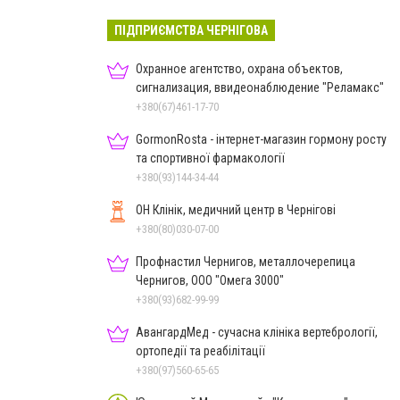
ПІДПРИЄМСТВА ЧЕРНІГОВА
Охранное агентство, охрана объектов,
сигнализация, ввидеонаблюдение "Реламакс"
+380(67)461-17-70
GormonRosta - інтернет-магазин гормону росту
та спортивної фармакології
+380(93)144-34-44
ОН Клінік, медичний центр в Чернігові
+380(80)030-07-00
Профнастил Чернигов, металлочерепица
Чернигов, ООО "Омега 3000"
+380(93)682-99-99
АвангардМед - сучасна клініка вертебрології,
ортопедії та реабілітації
+380(97)560-65-65