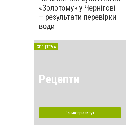
«Золотому» у Чернігові
– результати перевірки
води
СПЕЦТЕМА
Рецепти
Всі матеріали тут