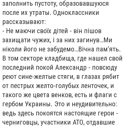
заполнить пустоту, образовавшуюся
после их утраты. Одноклассники
рассказывают:
- Не маючи своїх дітей - він пішов
захищати чужих, і за них загинув…Ми
ніколи його не забудемо…Вічна пам‘ять.
В том секторе кладбища, где нашел свой
последний покой Александр - повсюду
реют сине-желтые стяги, в глазах рябит
от пестрых желто-голубых ленточек, и
такого же цвета венков, есть и флаги с
гербом Украины. Это и неудивительно:
ведь здесь покоятся настоящие герои -
черниговцы, участники АТО, отдавшие