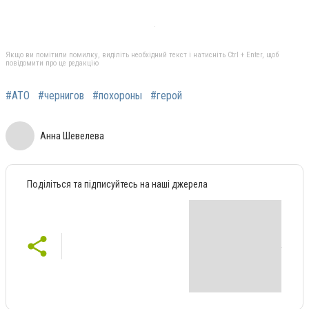
Якщо ви помітили помилку, виділіть необхідний текст і натисніть Ctrl + Enter, щоб
повідомити про це редакцію
#АТО
#чернигов
#похороны
#герой
Анна Шевелева
Поділіться та підписуйтесь на наші джерела