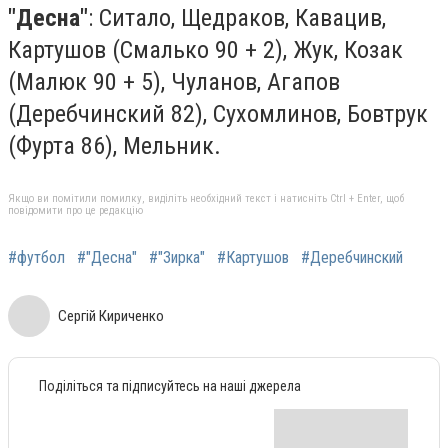
"Десна"
: Ситало, Щедраков, Кавацив,
Картушов (Смалько 90 + 2), Жук, Козак
(Малюк 90 + 5), Чуланов, Агапов
(Деребчинский 82), Сухомлинов, Бовтрук
(Фурта 86), Мельник.
Якщо ви помітили помилку, виділіть необхідний текст і натисніть Ctrl + Enter, щоб
повідомити про це редакцію
#футбол
#"Десна"
#"Зирка"
#Картушов
#Деребчинский
Сергій Кириченко
Поділіться та підписуйтесь на наші джерела