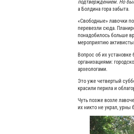
подтверждением. Но был
а Болдина гора забыта.
«Свободные» лавочки по
перевезли сюда. Планиро
понадобилось больше в
мероприятию активисты
Вопрос об их установке
организациями: городск
археологами.
Это уже четвертый суббо
красили перила и облаг
Чуть позже возле лавоч
их никто не украл, урны