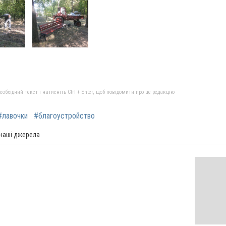
бхідний текст і натисніть Ctrl + Enter, щоб повідомити про це редакцію
#лавочки
#благоустройство
 наші джерела