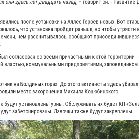
и они здесь лет двадцать назад,
– говорит он. - Развитие 
явились после установки на Аллее Героев новых. Вот стар
валось, что установка пройдет раньше, но чтобы утрясти 
ремени, чем рассчитывалось, сообщают присоединившиеся
.
 был согласован со всеми причастными к этой территории
ой властью, коммунальными предприятиями, заповедником
тник на Болдиных горах. До этого активисты здесь убирал
ородили место захоронения Михаила Коцюбинского.
ек будут установлены урны. Обслуживать их будет КП «Зел
 будут забетонированы. Лавочки также будут закреплены.