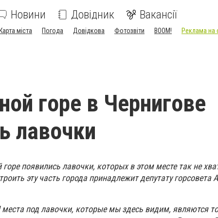
Новини
Довідник
Вакансії
Карта міста
Погода
Довідкова
Фотозвіти
BOOM!
Реклама на 
ной горе в Чернигове
ь лавочки
 горе появились лавочки, которых в этом месте так не хва
роить эту часть города принадлежит депутату горсовета 
И места под лавочки, которые мы здесь видим, являются т