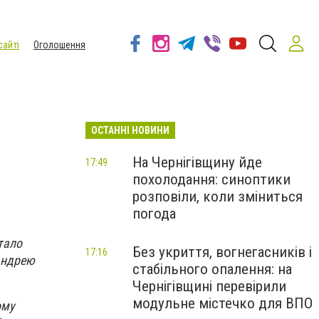
сайті
Оголошення
ОСТАННІ НОВИНИ
На Чернігівщину йде
17:49
похолодання: синоптики
розповіли, коли зміниться
погода
тало
Без укриття, вогнегасників і
17:16
Андрею
стабільного опалення: на
Чернігівщині перевірили
модульне містечко для ВПО
ому