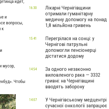
Детинца идет,
Лікарні Чернігівщини
16:30
отримали гуманітарну
ые и
медичну допомогу на понад
все вопросы,
1,8 мільйона гривень
 к
Перегрілася на сонці: у
15:41
Чернігові патрульні
допомогли пенсіонерці
 и
дістатися додому
и мусор,
За одного незаконно
14:54
виловленого рака — 3332
гривні: на Чернігівщині
енбуд». Чтобы
вводять заборону
У Чернігівському медцентрі
14:07
сучасної онкології запрацює