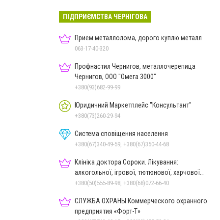
ПІДПРИЄМСТВА ЧЕРНІГОВА
Прием металлолома, дорого куплю металл
063-17-40-320
Профнастил Чернигов, металлочерепица
Чернигов, ООО "Омега 3000"
+380(93)682-99-99
Юридичний Маркетплейс "Консультант"
+380(73)260-29-94
Система сповіщення населення
+380(67)340-49-59, +380(67)350-44-68
Клініка доктора Сороки. Лікування:
алкогольної, ігрової, тютюнової, харчової
залежностей, неврозів т
+380(50)555-89-98, +380(68)072-66-40
СЛУЖБА ОХРАНЫ Коммерческого охранного
предприятия «Форт-Т»