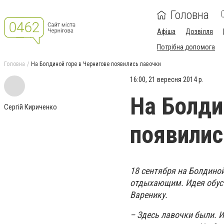
Головна
Афіша
Дозвілля
Потрібна допомога
Головна
На Болдиной горе в Чернигове появились лавочки
16:00, 21 вересня 2014 р.
На Болди
Сергій Кириченко
появилис
18 сентября на Болдиной
отдыхающим. Идея обуст
Варенику.
– Здесь лавочки были. 