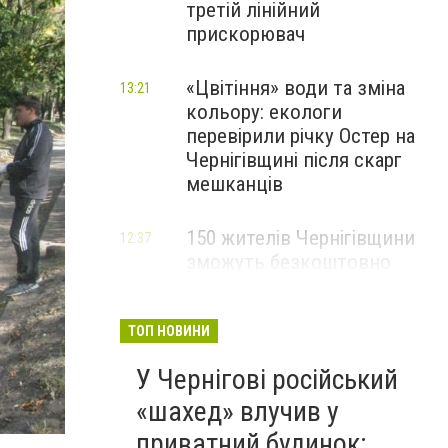
третій лінійний
прискорювач
«Цвітіння» води та зміна
13:21
кольору: екологи
перевірили річку Остер на
Чернігівщині після скарг
мешканців
150 жителів Чернігівщини
12:37
зможуть безкоштовно
опанувати професію
електрика
ТОП НОВИНИ
У Чернігові російський
«шахед» влучив у
приватний будинок: