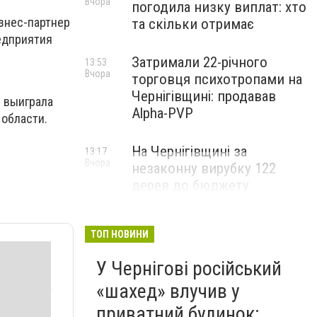
Вчора
погодила низку виплат: хто
знес-партнер
та скільки отримає
редприятия
Затримали 22-річного
13:53
Вчора
торговця психотропами на
Чернігівщині: продавав
» выиграла
Alpha-PVP
 области.
На Чернігівщині за
13:17
Вчора
незаконну вирубку 122
дерев до бюджету
сплатили понад 3 млн грн
ТОП НОВИНИ
У Чернігові російський
«шахед» влучив у
приватний будинок: