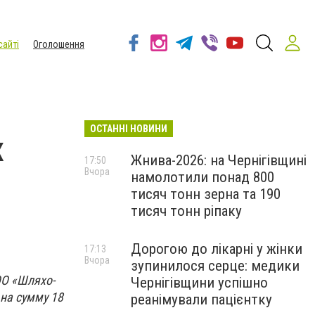
сайті
Оголошення
ОСТАННІ НОВИНИ
х
Жнива-2026: на Чернігівщині
17:50
Вчора
намолотили понад 800
тисяч тонн зерна та 190
тисяч тонн ріпаку
Дорогою до лікарні у жінки
17:13
Вчора
зупинилося серце: медики
ОО «Шляхо
-
Чернігівщини успішно
на сумму 18
реанімували пацієнтку