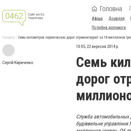
Головна
Афіша
Дозвілля
Потрібна допомога
Головна
Семь километров черниговских дорог отремонтируют за 18 миллионов гри
10:05, 22 вересня 2014 р.
Семь кил
Сергій Кириченко
дорог от
миллионо
Служба
автомобильных д
будіввельне управління
№
миллионов гривен. Об э