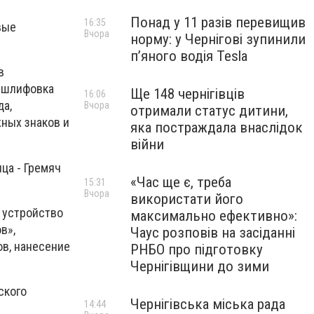
Понад у 11 разів перевищив
16:35
вые
Вчора
норму: у Чернігові зупинили
пʼяного водія Tesla
в
и шлифовка
Ще 148 чернігівців
16:06
да,
Вчора
отримали статус дитини,
ных знаков и
яка постраждала внаслідок
війни
ца - Гремяч
«Час ще є, треба
15:31
Вчора
використати його
 устройство
максимально ефективно»:
в»,
Чаус розповів на засіданні
в, нанесение
РНБО про підготовку
Чернігівщини до зими
ского
Чернігівська міська рада
14:44