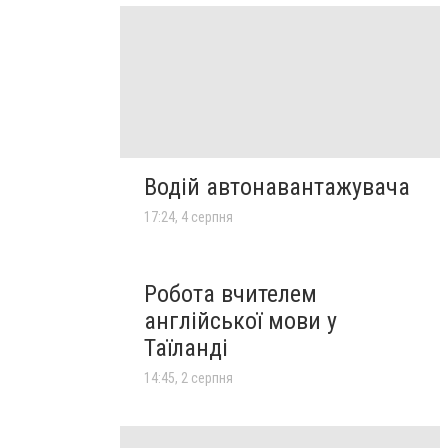
Водій автонавантажувача
17:24, 4 серпня
Робота вчителем
англійської мови у
Таїланді
14:45, 2 серпня