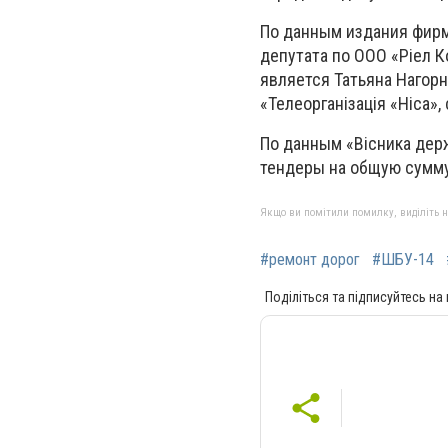
По данным издания фирм
депутата по ООО «Ріел К
является Татьяна Нагорн
«Телеорганізація «Ніса»
По данным «Вісника держ
тендеры на общую сумму 
Якщо ви помітили помилку, виділіть нео
#ремонт дорог
#ШБУ-14
Поділіться та підписуйтесь на