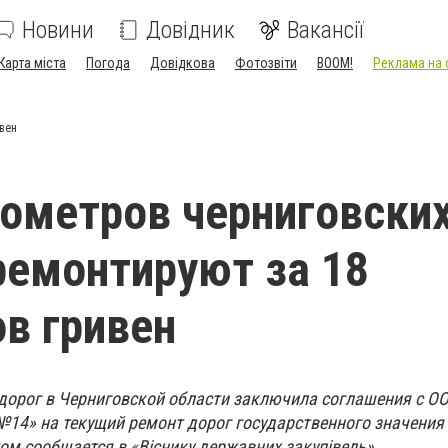
Новини
Довідник
Вакансії
Карта міста
Погода
Довідкова
Фотозвіти
BOOM!
Реклама на 
вен
ометров черниговски
ремонтируют за 18
в гривен
орог в Черниговской области заключила соглашения с О
14» на текущий ремонт дорог государственного значения 
том сообщается в «В
існик
у
державних
закуп
івель».