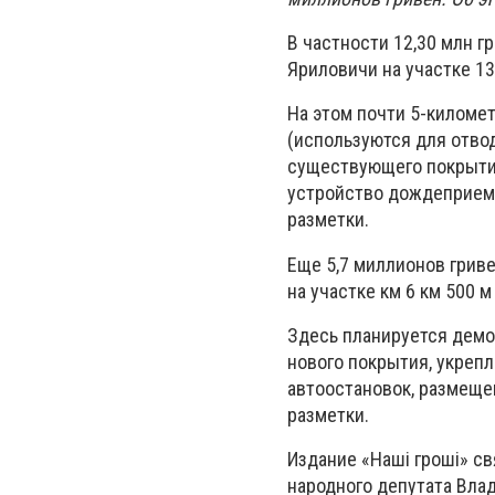
В частности 12,30 млн г
Яриловичи на участке 136
На этом почти 5-киломе
(используются для отвод
существующего покрытия
устройство дождеприемн
разметки.
Еще 5,7 миллионов гриве
на участке км 6 км 500 м 
Здесь планируется демо
нового покрытия, укрепл
автоостановок, размеще
разметки.
Издание «Наші гроші» с
народного депутата Вла