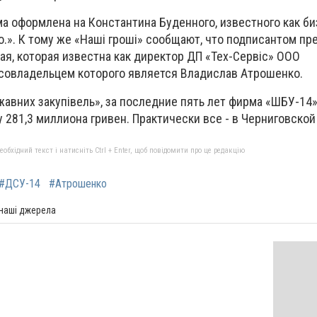
а оформлена на Константина Буденного, известного как би
о.». К тому же «Наші гроші» сообщают, что подписантом п
ая, которая известна как директор ДП «Тех-Сервіс» ООО
, совладельцем которого является Владислав Атрошенко.
авних закупівель», за последние пять лет фирма «ШБУ-14
281,3 миллиона гривен. Практически все - в Черниговской
бхідний текст і натисніть Ctrl + Enter, щоб повідомити про це редакцію
#ДСУ-14
#Атрошенко
 наші джерела