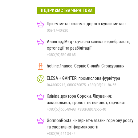
ПІДПРИЄМСТВА ЧЕРНІГОВА
Прием металлолома, дорого куплю металл
063-17-40-320
АвангардМед - сучасна клініка вертебрології,
ортопедії та реабілітації
+380(97)560-65-65
hotline.finance: Сервіс Онлайн Страхування
ELESA + GANTER, промислова фурнітура
0443002212, 0800750875, +380(98)011-84-55
Клініка доктора Сороки. Лікування:
алкогольної, ігрової, тютюнової, харчової
залежностей, неврозів т
+380(50)555-89-98, +380(68)072-66-40
GormonRosta - інтернет-магазин гормону росту
та спортивної фармакології
+380(93)144-34-44