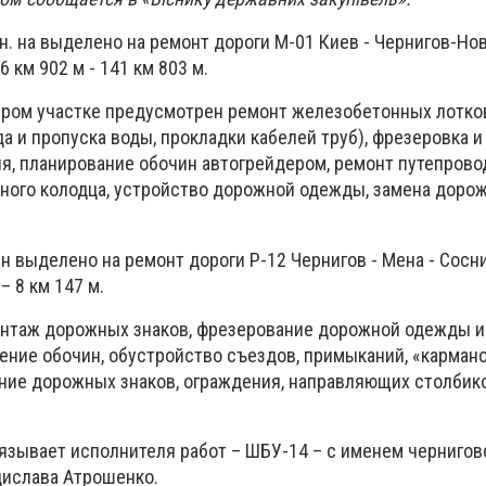
рн. на выделено на ремонт дороги М-01 Киев - Чернигов-Но
 км 902 м - 141 км 803 м.
тром участке предусмотрен ремонт железобетонных лотко
а и пропуска воды, прокладки кабелей труб), фрезеровка 
, планирование обочин автогрейдером, ремонт путепрово
ого колодца, устройство дорожной одежды, замена дорож
н выделено на ремонт дороги Р-12 Чернигов - Мена - Сосни
– 8 км 147 м.
нтаж дорожных знаков, фрезерование дорожной одежды и
ение обочин, обустройство съездов, примыканий, «кармано
ние дорожных знаков, ограждения, направляющих столбико
вязывает исполнителя работ – ШБУ-14 – с именем чернигов
дислава Атрошенко.