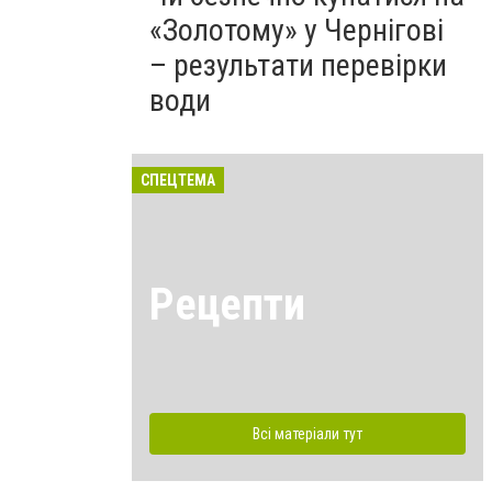
«Золотому» у Чернігові
– результати перевірки
води
СПЕЦТЕМА
Рецепти
Всі матеріали тут