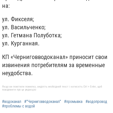
на:
ул. Фикселя;
ул. Васильченко;
ул. Гетмана Полуботка;
ул. Курганная.
КП «Черниговводоканал» приносит свои
извинения потребителям за временные
неудобства.
Якщо ви помітили помилку, виділіть необхідний текст і натисніть Ctrl + Enter, щоб
повідомити про це редакцію
#водоканал
#"Черниговводоканал"
#промывка
#водопровод
#проблемы с водой