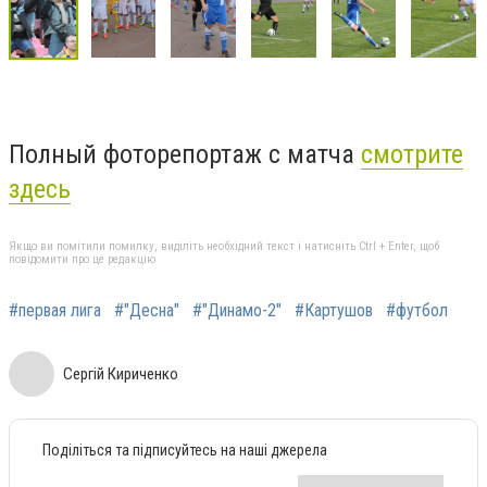
Полный фоторепортаж с матча
смотрите
здесь
Якщо ви помітили помилку, виділіть необхідний текст і натисніть Ctrl + Enter, щоб
повідомити про це редакцію
#первая лига
#"Десна"
#"Динамо-2"
#Картушов
#футбол
Сергій Кириченко
Поділіться та підписуйтесь на наші джерела