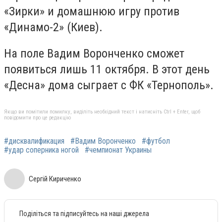
«Зирки» и домашнюю игру против
«Динамо-2» (Киев).
На поле Вадим Воронченко сможет
появиться лишь 11 октября. В этот день
«Десна» дома сыграет с ФК «Тернополь».
Якщо ви помітили помилку, виділіть необхідний текст і натисніть Ctrl + Enter, щоб
повідомити про це редакцію
#дисквалификация
#Вадим Воронченко
#футбол
#удар соперника ногой
#чемпионат Украины
Сергій Кириченко
Поділіться та підписуйтесь на наші джерела