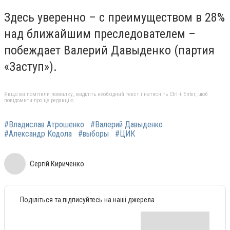
Здесь уверенно – с преимуществом в 28%
над ближайшим преследователем –
побеждает Валерий Давыденко (партия
«Заступ»).
Якщо ви помітили помилку, виділіть необхідний текст і натисніть Ctrl + Enter, щоб
повідомити про це редакцію
#Владислав Атрошенко
#Валерий Давыденко
#Александр Кодола
#выборы
#ЦИК
Сергій Кириченко
Поділіться та підписуйтесь на наші джерела