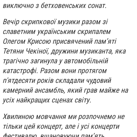
виключно з бетховенських сонат.
Вечір скрипкової музики разом зі
славетним українським скрипалем
Олегом Крисою присвячений пам’яті
Тетяни Чекіної, дружини музиканта, яка
трагічно загинула у автомобільній
катастрофі. Разом вони протягом
п'ятдесяти років складали чудовий
камерний ансамбль, який грав майже на
усіх найкращих сценах світу.
Хвилиною мовчання ми розпочнемо не
тільки цей концерт, але і усі концерти
фестивалю, вшановуючи пам’ять