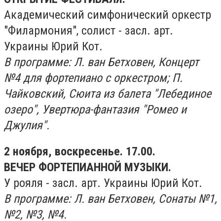
Академический симфонический оркестр
"Филармония", солист - засл. арт.
Украины Юрий Кот.
В программе: Л. ван Бетховен, Концерт
№4 для фортепиано с оркестром; П.
Чайковский, Сюита из балета "Лебединое
озеро", Увертюра-фантазия "Ромео и
Джулия".
2 ноября, воскресенье. 17.00.
ВЕЧЕР ФОРТЕПИАННОЙ МУЗЫКИ.
У рояля - засл. арт. Украины Юрий Кот.
В программе: Л. ван Бетховен, Сонаты №1,
№2, №3, №4.