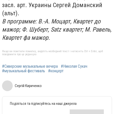
засл. арт. Украины Сергей Доманский
(альт).
В программе: В.-А. Моцарт, Квартет до
мажор; Ф. Шуберт, Satz квартет; М. Равель,
Квартет фа мажор.
Якщо ви помітили помилку, виділіть необхідний текст і натисніть Ctrl + Enter, щоб
повідомити про це редакцію
#Сиверские музыкальные вечера
#Николая Сукач
#музыкальный фестиваль
#концерт
Сергій Кириченко
Поділіться та підписуйтесь на наші джерела