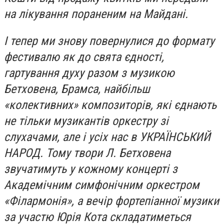
на лікування пораненим на Майдані.
І тепер ми знову повернулися до формату
фестивалю як до свята єдності,
гартування духу разом з музикою
Бетховена, Брамса, найбільш
«колективних» композиторів, які єднають
не тільки музикантів оркестру зі
слухачами, але і усіх нас в УКРАЇНСЬКИЙ
НАРОД. Тому твори Л. Бетховена
звучатимуть у кожному концерті з
Академічним симфонічним оркестром
«Філармонія», а вечір фортепіанної музики
за участю Юрія Кота складатиметься