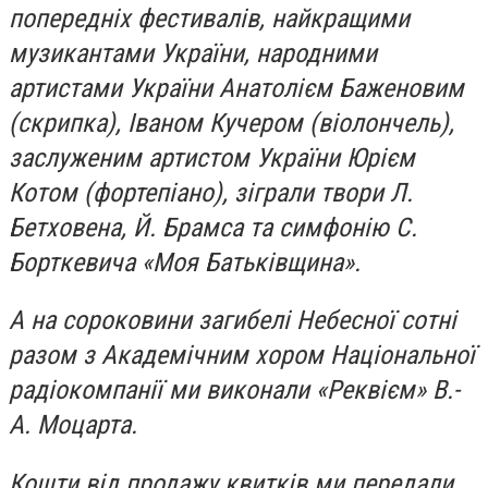
попередніх фестивалів, найкращими
музикантами України, народними
артистами України Анатолієм Баженовим
(скрипка), Іваном Кучером (віолончель),
заслуженим артистом України Юрієм
Котом (фортепіано), зіграли твори Л.
Бетховена, Й. Брамса та симфонію С.
Борткевича «Моя Батьківщина».
А на сороковини загибелі Небесної сотні
разом з Академічним хором Національної
радіокомпанії ми виконали «Реквієм» В.-
А. Моцарта.
Кошти від продажу квитків ми передали