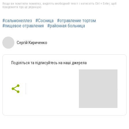
Якщо ви помітили помилку, виділіть необхідний текст і натисніть Ctrl + Enter, щоб
повідомити про це редакцію
#сальмонеллез
#Сосница
#отравление тортом
#пищевое отравления
#районная больница
Сергій Кириченко
Поділіться та підписуйтесь на наші джерела