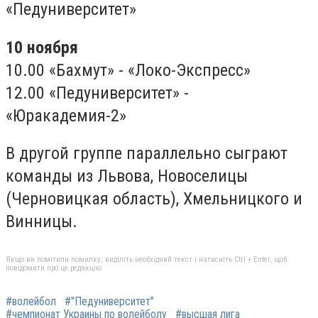
«Педуниверситет»
10 ноября
10.00 «Бахмут» - «Локо-Экспресс»
12.00 «Педуниверситет» -
«Юракадемия-2»
В другой группе параллельно сыграют
команды из Львова, Новоселицы
(Черновицкая область), Хмельницкого и
Винницы.
Якщо ви помітили помилку, виділіть необхідний текст і натисніть Ctrl + Enter, щоб
повідомити про це редакцію
#волейбол
#"Педуниверситет"
#чемпионат Украины по волейболу
#высшая лига