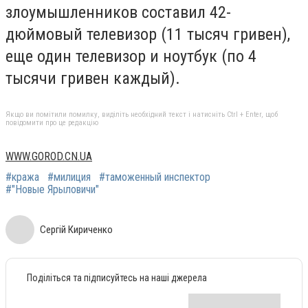
злоумышленников составил 42-
дюймовый телевизор (11 тысяч гривен),
еще один телевизор и ноутбук (по 4
тысячи гривен каждый).
Якщо ви помітили помилку, виділіть необхідний текст і натисніть Ctrl + Enter, щоб
повідомити про це редакцію
WWW.GOROD.CN.UA
#кража
#милиция
#таможенный инспектор
#"Новые Ярыловичи"
Сергій Кириченко
Поділіться та підписуйтесь на наші джерела