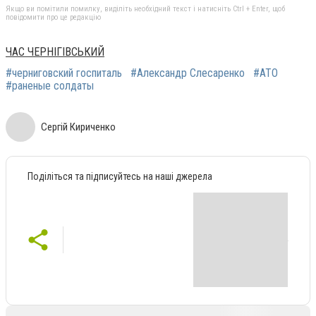
Якщо ви помітили помилку, виділіть необхідний текст і натисніть Ctrl + Enter, щоб
повідомити про це редакцію
ЧАС ЧЕРНІГІВСЬКИЙ
#черниговский госпиталь
#Александр Слесаренко
#АТО
#раненые солдаты
Сергій Кириченко
Поділіться та підписуйтесь на наші джерела