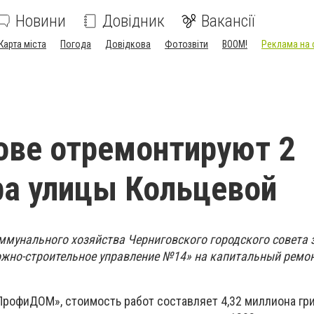
Новини
Довідник
Вакансії
Карта міста
Погода
Довідкова
Фотозвіти
BOOM!
Реклама на 
ове отремонтируют 2
а улицы Кольцевой
мунального хозяйства Черниговского городского совета
жно-строительное управление №14» на капитальный ремон
ПрофиДОМ», стоимость работ составляет 4,32 миллиона гри