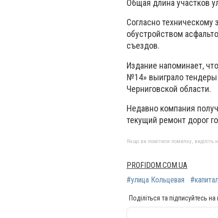
Общая длина участков у
Согласно техническому 
обустройством асфальто
съездов.
Издание напоминает, чт
№14» выиграло тендеры н
Черниговской области.
Недавно компания получ
текущий ремонт дорог г
Якщо ви помітили помилку, виділіть нео
PROFIDOM.COM.UA
#улица Кольцевая
#капита
Поділіться та підписуйтесь на