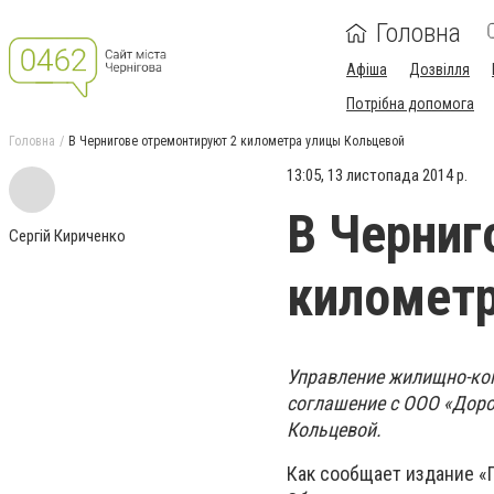
Головна
Афіша
Дозвілля
Потрібна допомога
Головна
В Чернигове отремонтируют 2 километра улицы Кольцевой
13:05, 13 листопада 2014 р.
В Черниг
Сергій Кириченко
километр
Управление жилищно-ком
соглашение с ООО «Доро
Кольцевой.
Как сообщает издание «