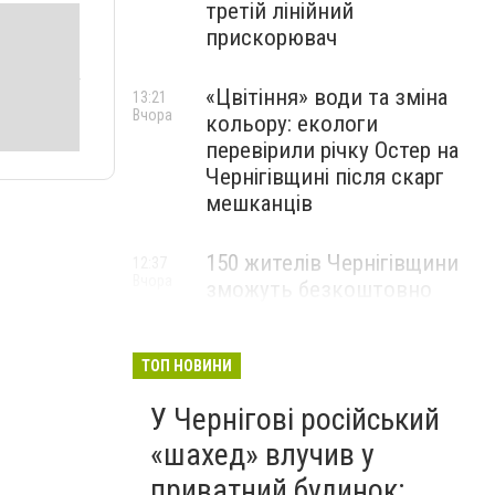
третій лінійний
прискорювач
«Цвітіння» води та зміна
13:21
Вчора
кольору: екологи
перевірили річку Остер на
Чернігівщині після скарг
мешканців
150 жителів Чернігівщини
12:37
Вчора
зможуть безкоштовно
опанувати професію
електрика
ТОП НОВИНИ
У Чернігові російський
«шахед» влучив у
приватний будинок: