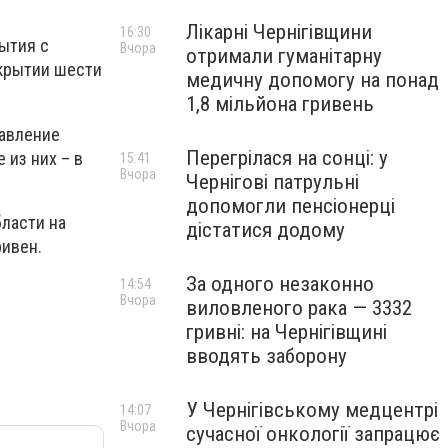
Лікарні Чернігівщини
16:30
ытия с
Вчора
отримали гуманітарну
окрытии шести
медичну допомогу на понад
1,8 мільйона гривень
равление
Перегрілася на сонці: у
 из них – в
15:41
Вчора
Чернігові патрульні
допомогли пенсіонерці
ласти на
дістатися додому
ривен.
За одного незаконно
14:54
Вчора
виловленого рака — 3332
гривні: на Чернігівщині
вводять заборону
У Чернігівському медцентрі
14:07
Вчора
сучасної онкології запрацює