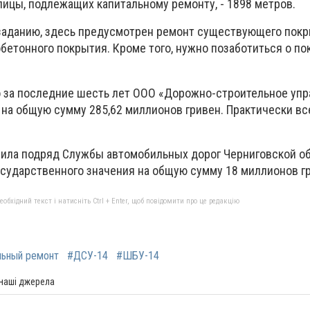
лицы, подлежащих капитальному ремонту, - 1898 метров.
заданию, здесь предусмотрен ремонт существующего покр
бетонного покрытия. Кроме того, нужно позаботиться о п
о за последние шесть лет ООО «Дорожно-строительное уп
а общую сумму 285,62 миллионов гривен. Практически все
ила подряд Службы автомобильных дорог Черниговской об
осударственного значения на общую сумму 18 миллионов г
бхідний текст і натисніть Ctrl + Enter, щоб повідомити про це редакцію
льный ремонт
#ДСУ-14
#ШБУ-14
 наші джерела