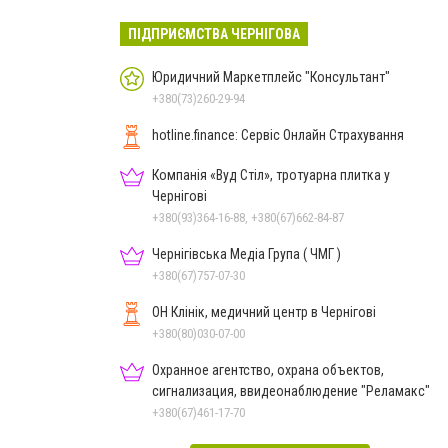
ПІДПРИЄМСТВА ЧЕРНІГОВА
Юридичний Маркетплейс "Консультант"
+380(73)260-29-94
hotline.finance: Сервіс Онлайн Страхування
Компанія «Вуд Стіл», тротуарна плитка у
Чернігові
+380(93)364-16-88, +380(67)662-84-87
Чернігівська Медіа Група ( ЧМГ )
+380(67)757-07-30
ОН Клінік, медичний центр в Чернігові
+380(80)030-07-00
Охранное агентство, охрана объектов,
сигнализация, ввидеонаблюдение "Реламакс"
+380(67)461-17-70