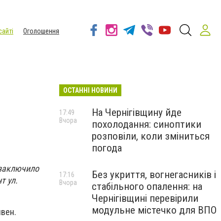
сайті
Оголошення
ОСТАННІ НОВИНИ
На Чернігівщину йде
17:49
Вчора
похолодання: синоптики
розповіли, коли зміниться
погода
 заключило
Без укриття, вогнегасників і
17:16
т ул.
Вчора
стабільного опалення: на
Чернігівщині перевірили
модульне містечко для ВПО
вен.