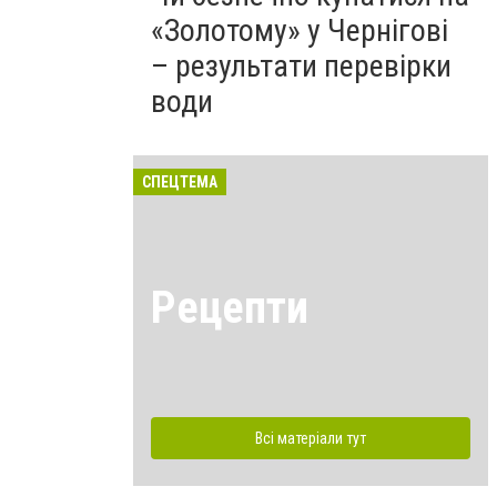
«Золотому» у Чернігові
– результати перевірки
води
СПЕЦТЕМА
Рецепти
Всі матеріали тут