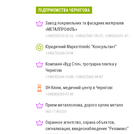
ПІДПРИЄМСТВА ЧЕРНІГОВА
Завод покрівельних та фасадних матеріалів
«МЕТАЛПРОФІЛЬ»
+380(50)255-52-33, +380(67)831-00-07, +380(63)651-47-33
Юридичний Маркетплейс "Консультант"
+380(73)260-29-94
Компанія «Вуд Стіл», тротуарна плитка у
Чернігові
+380(93)364-16-88, +380(67)662-84-87
ОН Клінік, медичний центр в Чернігові
+380(80)030-07-00
Прием металлолома, дорого куплю металл
063-17-40-320
Охранное агентство, охрана объектов,
сигнализация, ввидеонаблюдение "Реламакс"