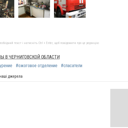
бхідний текст і натисніть Ctrl + Enter, щоб повідомити про це редакцію
НЫ В ЧЕРНИГОВСКОЙ ОБЛАСТИ
урение
#ожоговое отделение
#спасатели
 наші джерела