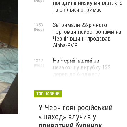
Вчора
погодила низку виплат: хто
та скільки отримає
Затримали 22-річного
13:53
Вчора
торговця психотропами на
Чернігівщині: продавав
Alpha-PVP
На Чернігівщині за
13:17
Вчора
незаконну вирубку 122
дерев до бюджету
сплатили понад 3 млн грн
ТОП НОВИНИ
У Чернігові російський
«шахед» влучив у
приватний будинок: