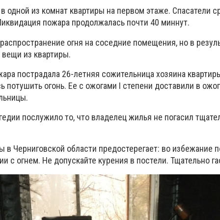
 в одной из комнат квартиры на первом этаже. Спасатели с
Ликвидация пожара продолжалась почти 40 миннут.
распространение огня на соседние помещения, но в резул
вещи из квартиры.
ожара пострадала 26-летняя сожительница хозяина квартир
 потушить огонь. Ее с ожогами I степени доставили в ожо
льницы.
едии послужило то, что владелец жилья не погасил тщате
ы в Черниговской области предостерегает: во избежание п
 с огнем. Не допускайте курения в постели. Тщательно га