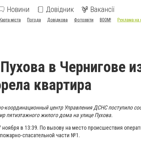
Новини
Довідник
Вакансії
Карта міста
Погода
Довідкова
Фотозвіти
BOOM!
Реклама на 
 Пухова в Чернигове и
орела квартира
но-координационный центр Управления ДСНС поступило со
ир пятиэтажного жилого дома на улице Пухова.
 ноября в 13:39. По вызову на место происшествия опера
 пожарно-спасательной части №1.