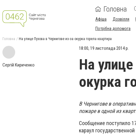
Головна
Афіша
Дозвілля
Потрібна допомога
Головна
На улице Пухова в Чернигове из-за окурка горела квартира
18:00, 19 листопада 2014 р.
На улице
Сергій Кириченко
окурка г
В
Чернигове в оператив
пожаре в одной из кварт
Сообщение поступило 17
караул государственной