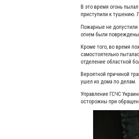
В это время огонь пылал
приступили к тушению. 
Пожарные не допустили 
огнем были повреждены 
Кроме того, во время п
самостоятельно пыталась
отделение областной бо
Вероятной причиной траг
ушел из дома по делам.
Управление ГСЧС Украин
осторожны при обращении