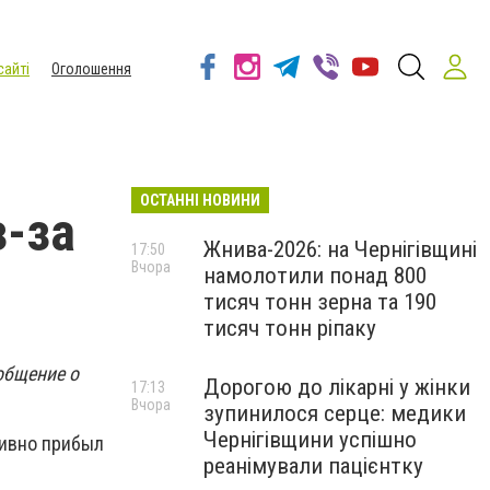
сайті
Оголошення
ОСТАННІ НОВИНИ
з-за
Жнива-2026: на Чернігівщині
17:50
Вчора
намолотили понад 800
тисяч тонн зерна та 190
тисяч тонн ріпаку
общение о
Дорогою до лікарні у жінки
17:13
Вчора
зупинилося серце: медики
Чернігівщини успішно
тивно прибыл
реанімували пацієнтку