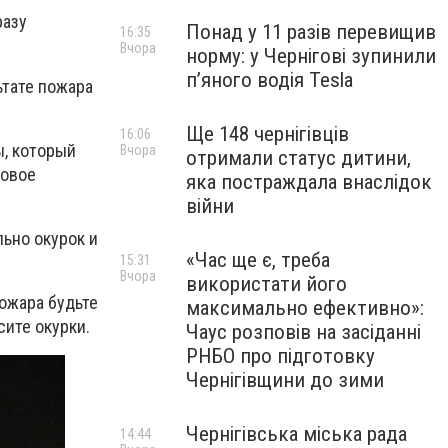
разу
Понад у 11 разів перевищив
16:35
Вчора
норму: у Чернігові зупинили
пʼяного водія Tesla
ьтате пожара
Ще 148 чернігівців
16:06
ы, который
Вчора
отримали статус дитини,
говое
яка постраждала внаслідок
війни
льно окурок и
«Час ще є, треба
15:31
Вчора
використати його
ожара будьте
максимально ефективно»:
сите окурки.
Чаус розповів на засіданні
РНБО про підготовку
Чернігівщини до зими
Чернігівська міська рада
14:44