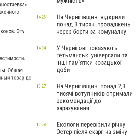
мужність»
рностаевка»
оженного
На Чернігівщині відкрили
14:25
понад 3 тисячі проваджень
через борги за комуналку
аконов. Эту
У Чернігові показують
14:04
гетьманські універсали та
естимости.
інші пам’ятки козацької
доби
ны. Общая
нный товар до
На Чернігівщині понад 2,3
13:27
тисячі вступників отримали
рекомендації до
зарахування
Екологи перевірили річку
10:08
Остер після скарг на зміну