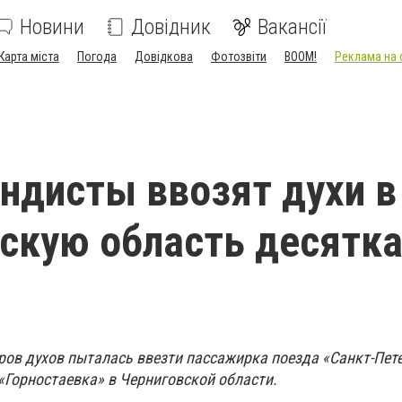
Новини
Довідник
Вакансії
Карта міста
Погода
Довідкова
Фотозвіти
BOOM!
Реклама на 
ндисты ввозят духи в
скую область десятк
ов духов пыталась ввезти пассажирка поезда «Санкт-Пете
«Горностаевка» в Черниговской области.