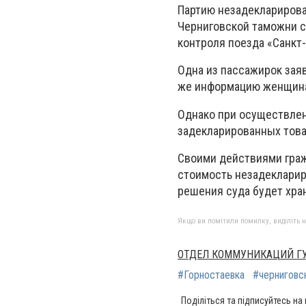
Партию незадекларирова
Черниговской таможни с
контроля поезда «Санкт-
Одна из пассажирок заяв
же информацию женщина 
Однако при осуществлен
задекларированных това
Своими действиями граж
стоимость незадекларир
решения суда будет хра
Якщо ви помітили помилку, виділіть нео
ОТДЕЛ КОММУНИКАЦИЙ ГУ
#Горностаевка
#черниговс
Поділіться та підписуйтесь на