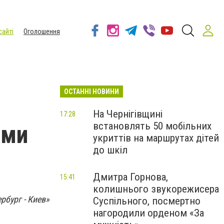
сайті
Оголошення
ОСТАННІ НОВИНИ
На Чернігівщині
17:28
встановлять 50 мобільних
ами
укриттів на маршрутах дітей
до шкіл
Дмитра Горнова,
15:41
колишнього звукорежисера
рбург - Киев»
Суспільного, посмертно
нагородили орденом «За