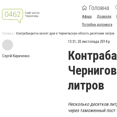
Головна
Афіша
Дозвілля
Потрібна допомога
Головна
Контрабандисты ввозят духи в Черниговскую область десятками литров
13:31, 20 листопада 2014 р.
Контраба
Сергій Кириченко
Чернигов
литров
Несколько десятков литр
через таможенный пост 