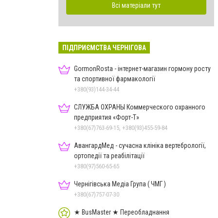
Всі матеріали тут
ПІДПРИЄМСТВА ЧЕРНІГОВА
GormonRosta - інтернет-магазин гормону росту
та спортивної фармакології
+380(93)144-34-44
СЛУЖБА ОХРАНЫ Коммерческого охранного
предприятия «Форт-Т»
+380(67)763-69-15, +380(93)455-59-84
АвангардМед - сучасна клініка вертебрології,
ортопедії та реабілітації
+380(97)560-65-65
Чернігівська Медіа Група ( ЧМГ )
+380(67)757-07-30
★ BusMaster ★ Переобладнання