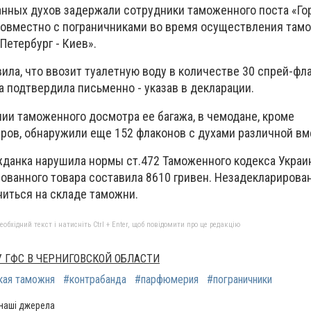
нных духов задержали сотрудники таможенного поста «Го
овместно с пограничниками во время осуществления там
Петербург - Киев».
ила, что ввозит туалетную воду в количестве 30 спрей-фл
подтвердила письменно - указав в декларации.
ии таможенного досмотра ее багажа, в чемодане, кроме
ров, обнаружили еще 152 флаконов с духами различной вм
данка нарушила нормы ст.472 Таможенного кодекса Украи
ованного товара составила 8610 гривен. Незадекларирова
ниться на складе таможни.
бхідний текст і натисніть Ctrl + Enter, щоб повідомити про це редакцію
 ГФС В ЧЕРНИГОВСКОЙ ОБЛАСТИ
кая таможня
#контрабанда
#парфюмерия
#пограничники
 наші джерела