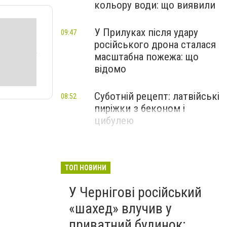
кольору води: що виявили
У Прилуках після удару
09:47
російського дрона сталася
масштабна пожежа: що
відомо
Суботній рецепт: латвійські
08:52
пиріжки з беконом і
цибулею
ТОП НОВИНИ
У Чернігові російський
«шахед» влучив у
приватний будинок: