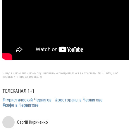
Якщо ви помітили помилку, виділіть необхідний текст і натисніть Ctrl + Enter, щоб
повідомити про це редакцію
ТЕЛЕКАНАЛ 1+1
#туристический Чернигов
#рестораны в Чернигове
#кафе в Чернигове
Сергій Кириченко