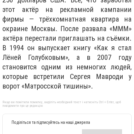
250 долларов США. Всё, что заработал
этот актёр на рекламной кампании
фирмы — трёхкомнатная квартира на
окраине Москвы. После развала «МММ»
актёра перестали приглашать на съёмки.
В 1994 он выпускает книгу «Как я стал
Лёней Голубковым», а в 2007 году
становится одним из немногих людей,
которые встретили Сергея Мавроди у
ворот «Матросской тишины».
Якщо ви помітили помилку, виділіть необхідний текст і натисніть Ctrl + Enter, щоб
повідомити про це редакцію
Поділіться та підписуйтесь на наші джерела