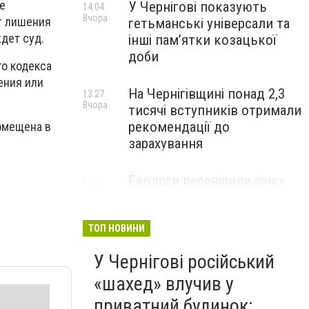
е
У Чернігові показують
14:04
Вчора
ет лишения
гетьманські універсали та
ждет суд.
інші пам’ятки козацької
доби
го кодекса
ения или
На Чернігівщині понад 2,3
13:27
Вчора
тисячі вступників отримали
рекомендації до
омещена в
зарахування
Екологи перевірили річку
10:08
Вчора
Остер після скарг на зміну
кольору води: що виявили
ТОП НОВИНИ
У Чернігові російський
«шахед» влучив у
приватний будинок: