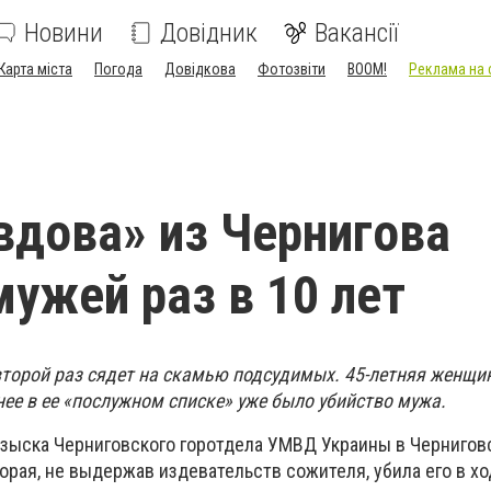
Новини
Довідник
Вакансії
Карта міста
Погода
Довідкова
Фотозвіти
BOOM!
Реклама на 
вдова» из Чернигова
мужей раз в 10 лет
торой раз сядет на скамью подсудимых. 45-летняя
женщин
нее в ее «послужном списке» уже было убийство мужа.
озыска Черниговского горотдела УМВД Украины в Чернигов
рая, не выдержав издевательств сожителя, убила его в хо