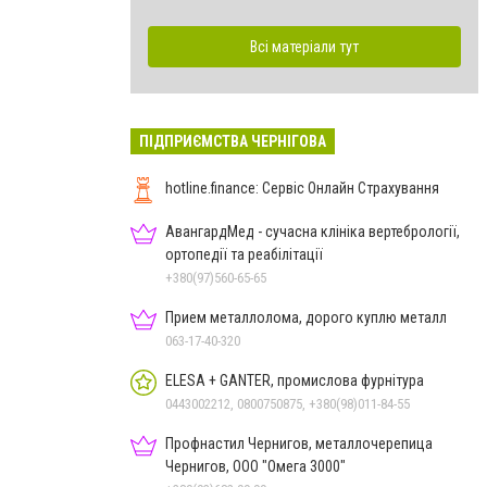
Всі матеріали тут
ПІДПРИЄМСТВА ЧЕРНІГОВА
hotline.finance: Сервіс Онлайн Страхування
АвангардМед - сучасна клініка вертебрології,
ортопедії та реабілітації
+380(97)560-65-65
Прием металлолома, дорого куплю металл
063-17-40-320
ELESA + GANTER, промислова фурнітура
0443002212, 0800750875, +380(98)011-84-55
Профнастил Чернигов, металлочерепица
Чернигов, ООО "Омега 3000"