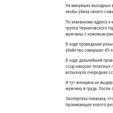
На минувших выходных в
якобы убила своего сож
По указанному адресу к
группа Черниговского г
мужчины с ножевым ране
В ходе проведения розы
убийство совершил 45-л
В ходе дальнейшей пров
ссор наносил телесных 
вспыхнула очередная сс
И тут женщина не выдер
мужчину в грудь. После 
Экспертиза показала, ч
проникающее колото-рез