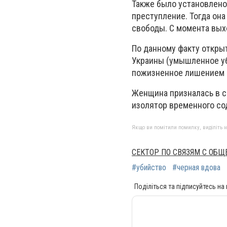
Также было установлено
преступление. Тогда она
свободы. С момента выхо
По данному факту открыт
Украины (умышленное уб
пожизненное лишением 
Женщина призналась в с
изолятор временного со
Якщо ви помітили помилку, виділіть нео
СЕКТОР ПО СВЯЗЯМ С ОБ
#убийство
#черная вдова
Поділіться та підписуйтесь на