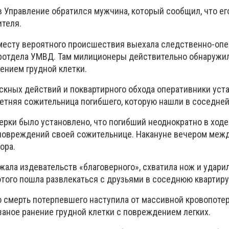
 Управление обратился мужчина, который сообщил, что ег
ителя.
 месту вероятного происшествия выехала следственно-оп
оротдела УМВД. Там милиционеры действительно обнаружи
нием грудной клетки.
скных действий и поквартирного обхода оперативники уста
етняя сожительница погибшего, которую нашли в соседней
ерки было установлено, что погибший неоднократно в ход
повреждений своей сожительнице. Накануне вечером межд
ора.
жала издевательств «благоверного», схватила нож и удари
этого пошла развлекаться с друзьями в соседнюю квартиру
то смерть потерпевшего наступила от массивной кровопоте
аное ранение грудной клетки с повреждением легких.