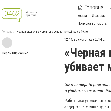
Головна
Афіша
Дозвілля
Потрібна допомога
Головна
«Черная вдова» из Чернигова убивает мужей раз в 10 лет
12:44, 25 листопада 2014 р.
«Черная 
Сергій Кириченко
убивает 
Жительница Чернигова в
в убийстве сожителя. Ра
Работники уголовного р
задержали женщину, кото