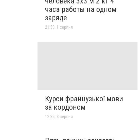
человека 3х3 м 2 кг 4
часа работы на одном
заряде
21:50, 1 серпня
Курси французької мови
за кордоном
12:35, 3 серпня