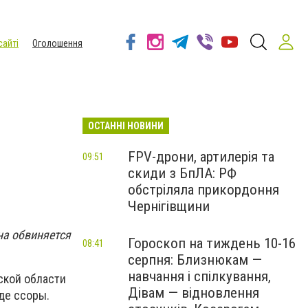
сайті
Оголошення
ОСТАННІ НОВИНИ
FPV-дрони, артилерія та
09:51
скиди з БпЛА: РФ
обстріляла прикордоння
Чернігівщини
а обвиняется
Гороскоп на тиждень 10-16
08:41
серпня: Близнюкам —
навчання і спілкування,
ской области
Дівам — відновлення
де ссоры.