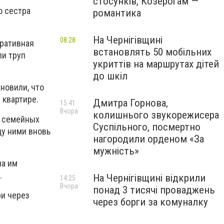
стосунків, Козерогам —
о сестра
романтика
На Чернігівщині
08:28
еративная
встановлять 50 мобільних
ли труп
укриттів на маршрутах дітей
до шкіл
новили, что
 квартире.
Дмитра Горнова,
15:41
Вчора
колишнього звукорежисера
е семейных
Суспільного, посмертно
у ними вновь
нагородили орденом «За
мужність»
ла им
.
На Чернігівщині відкрили
14:25
Вчора
понад 3 тисячі проваджень
ри через
через борги за комуналку