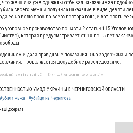
, что женщина уже однажды отбывал наказание за подобно
 убила своего мужа и получила наказание в виде девяти л
да ее на волю прошло всего полтора года, и вот опять ее 
о уголовное производство по части 2 статьи 115 Уголовно
ийство), которая предусматривает от 10 до 15 лет заключ
свободы.
одеянном и дала правдивые показания. Она задержана и п
держания. Продолжается досудебное расследование.
бхідний текст і натисніть Ctrl + Enter, щоб повідомити про це редакцію
ЩЕСТВЕННОСТЬЮ УМВД УКРАИНЫ В ЧЕРНИГОВСКОЙ ОБЛАСТИ
#убила мужа
#убийца из Чернигова
 наші джерела