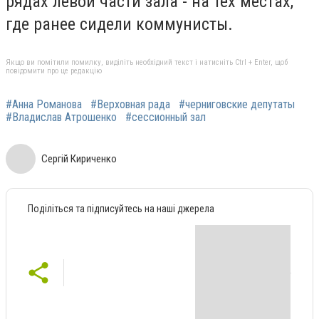
рядах левой части зала - на тех местах,
где ранее сидели коммунисты.
Якщо ви помітили помилку, виділіть необхідний текст і натисніть Ctrl + Enter, щоб
повідомити про це редакцію
#Анна Романова
#Верховная рада
#черниговские депутаты
#Владислав Атрошенко
#сессионный зал
Сергій Кириченко
Поділіться та підписуйтесь на наші джерела