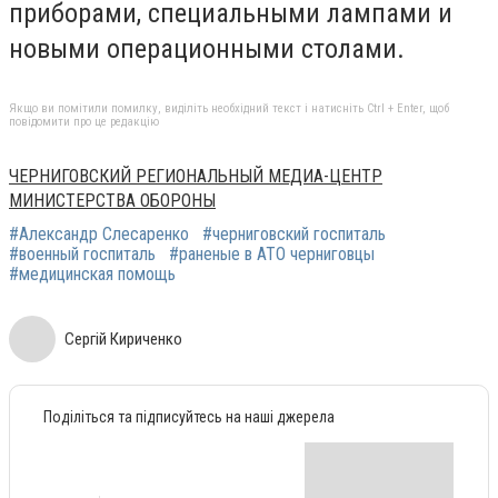
приборами, специальными лампами и
новыми операционными столами.
Якщо ви помітили помилку, виділіть необхідний текст і натисніть Ctrl + Enter, щоб
повідомити про це редакцію
ЧЕРНИГОВСКИЙ РЕГИОНАЛЬНЫЙ МЕДИА-ЦЕНТР
МИНИСТЕРСТВА ОБОРОНЫ
#Александр Слесаренко
#черниговский госпиталь
#военный госпиталь
#раненые в АТО черниговцы
#медицинская помощь
Сергій Кириченко
Поділіться та підписуйтесь на наші джерела